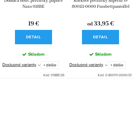
Domáca obuv, prezúvky, papuče
Korkové prezúvky Superfit 0-
Nazo 018BE
800111-0000 Fussbettpantoffel
19 €
33,95 €
od
DETAIL
DETAIL
Skladom
Skladom
Dostupné varianty
Dostupné varianty
+ ďalšie
+ ďalšie
Kód:
018BE/26
Kód:
0-800111-0000/33