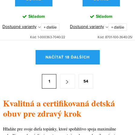
Skladom
Skladom
Dostupné varianty
Dostupné varianty
+ ďalšie
+ ďalšie
Kód:
1-000363-7040/22
Kód:
8701-100-3640/25/
O
NAČÍTAŤ 18 ĎALŠÍCH
v
l
á
S
1
54
d
t
a
r
c
Kvalitná a certifikovaná detská
á
i
n
obuv pre zdravý krok
e
k
p
o
Hľadáte pre svoje dieťa topánky, ktoré spoľahlivo spoja maximálne
r
v