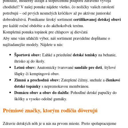
pohodlie, moderný dizajn a stopercentnú podporu zdravého vývoja
v
a
chodidiel? V našej ponuke nájdete všetko, čo nožičky vašich ratolestí
k
potrebujú – od prvých nesmelých krôčikov až po aktívne juniorské
n
y
certifikovanej detskej obuvi
dobrodružstvá. Ponúkame široký sortiment
i
v
pre každé ročné obdobie a do akéhokoľvek terénu.
e
Kompletná ponuka topánok pre chlapcov aj dievčatá
ý
Aby sme vám uľahčili výber, náš sortiment pravidelne dopĺňame o
p
najžiadanejšie modely. Nájdete u nás:
i
Športovú obuv:
detské tenisky
Ľahké a priedušné
na behanie,
s
ihrisko aj do školy.
u
Letnú obuv:
sandále pre deti
Anatomicky tvarované
, štýlové
šľapky či kempingovú obuv.
Zimnú a prechodnú obuv:
členkové
Zateplené čižmy, snehule a
detské topánky
s nepremokavou membránou.
Domácu obuv a obuv do dažďa:
Pohodlné detské papučky do
škôlky a vysoko odolné gumáky.
Prémiové značky, ktorým rodičia dôverujú
Zdravie detských nôh je u nás na prvom mieste. Preto spolupracujeme