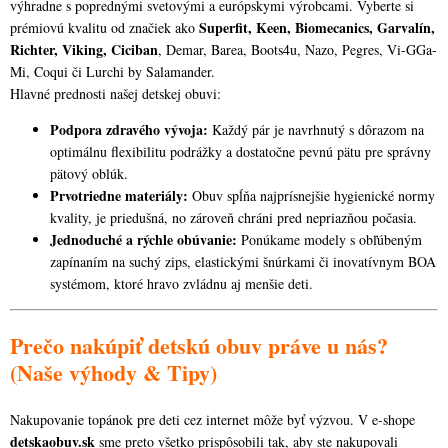
výhradne s poprednými svetovými a európskymi výrobcami. Vyberte si
Superfit, Keen, Biomecanics, Garvalín,
prémiovú kvalitu od značiek ako
Richter, Viking, Ciciban
, Demar, Barea, Boots4u, Nazo, Pegres, Vi-GGa-
Mi, Coqui či Lurchi by Salamander.
Hlavné prednosti našej detskej obuvi:
Podpora zdravého vývoja:
Každý pár je navrhnutý s dôrazom na
optimálnu flexibilitu podrážky a dostatočne pevnú pätu pre správny
pätový oblúk.
Prvotriedne materiály:
Obuv spĺňa najprísnejšie hygienické normy
kvality, je priedušná, no zároveň chráni pred nepriazňou počasia.
Jednoduché a rýchle obúvanie:
Ponúkame modely s obľúbeným
zapínaním na suchý zips, elastickými šnúrkami či inovatívnym BOA
systémom, ktoré hravo zvládnu aj menšie deti.
Prečo nakúpiť detskú obuv práve u nás?
(Naše výhody & Tipy)
Nakupovanie topánok pre deti cez internet môže byť výzvou. V e-shope
detskaobuv.sk
sme preto všetko prispôsobili tak, aby ste nakupovali