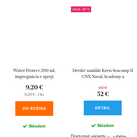
-20 %
Water Protect 200 ml,
Detské sandále Keen Seacamp II
impregnácia v spreji
CNX Naval Academy a
Chartreuse
9,20 €
65 €
52 €
Jednotková
9,20 € / 1 ks
cena:
DETAIL
DO KOŠÍKA
Skladom
Skladom
Dostupné varianty
+ ďalšie