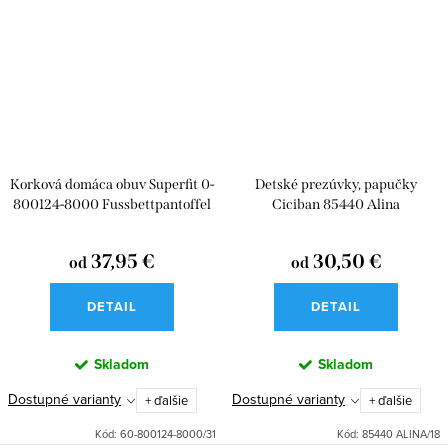
Korková domáca obuv Superfit 0-
Detské prezúvky, papučky
800124-8000 Fussbettpantoffel
Ciciban 85440 Alina
37,95 €
30,50 €
od
od
DETAIL
DETAIL
Skladom
Skladom
Dostupné varianty
Dostupné varianty
+ ďalšie
+ ďalšie
Kód:
60-800124-8000/31
Kód:
85440 ALINA/18