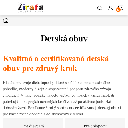
Prejsť
N
na
obsah
Domov
K
Detská obuv
Kvalitná a certifikovaná detská
obuv pre zdravý krok
Hľadáte pre svoje dieťa topánky, ktoré spoľahlivo spoja maximálne
pohodlie, moderný dizajn a stopercentnú podporu zdravého vývoja
chodidiel? V našej ponuke nájdete všetko, čo nožičky vašich ratolestí
potrebujú – od prvých nesmelých krôčikov až po aktívne juniorské
certifikovanej detskej obuvi
dobrodružstvá. Ponúkame široký sortiment
pre každé ročné obdobie a do akéhokoľvek terénu.
Pre dievčatá
Pre chlapcov