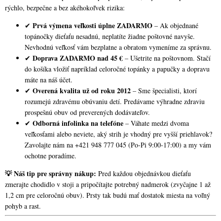
rýchlo, bezpečne a bez akéhokoľvek rizika:
Prvá výmena veľkosti úplne ZADARMO
✔
– Ak objednané
topánočky dieťaťu nesadnú, neplatíte žiadne poštovné navyše.
Nevhodnú veľkosť vám bezplatne a obratom vymeníme za správnu.
Doprava ZADARMO nad 45 €
✔
– Ušetrite na poštovnom. Stačí
do košíka vložiť napríklad celoročné topánky a papučky a dopravu
máte na náš účet.
Overená kvalita už od roku 2012
✔
– Sme špecialisti, ktorí
rozumejú zdravému obúvaniu detí. Predávame výhradne zdraviu
prospešnú obuv od preverených dodávateľov.
Odborná infolinka na telefóne
✔
– Váhate medzi dvoma
veľkosťami alebo neviete, aký strih je vhodný pre vyšší priehlavok?
Zavolajte nám na +421 948 777 045 (Po-Pi 9:00-17:00) a my vám
ochotne poradíme.
💡 Náš tip pre správny nákup:
Pred každou objednávkou dieťaťu
zmerajte chodidlo v stoji a pripočítajte potrebný nadmerok (zvyčajne 1 až
1,2 cm pre celoročnú obuv). Prsty tak budú mať dostatok miesta na voľný
pohyb a rast.