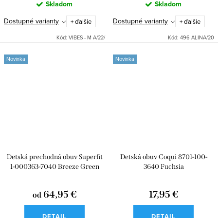
Skladom
Skladom
Dostupné varianty
Dostupné varianty
+ ďalšie
+ ďalšie
Kód:
VIBES - M A/22/
Kód:
496 ALINA/20
Novinka
Novinka
Detská prechodná obuv Superfit
Detská obuv Coqui 8701-100-
1-000363-7040 Breeze Green
3640 Fuchsia
64,95 €
17,95 €
od
DETAIL
DETAIL