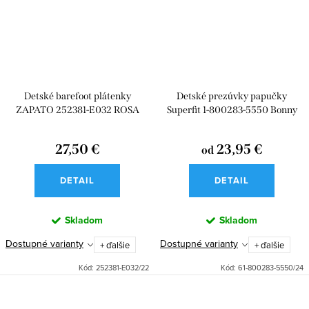
Detské barefoot plátenky
Detské prezúvky papučky
ZAPATO 252381-E032 ROSA
Superfit 1-800283-5550 Bonny
Rosa
27,50 €
23,95 €
od
DETAIL
DETAIL
Skladom
Skladom
Dostupné varianty
Dostupné varianty
+ ďalšie
+ ďalšie
Kód:
252381-E032/22
Kód:
61-800283-5550/24