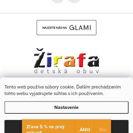
e
Tento web používa súbory cookie. Ďalším prechádzaním
Dětská obuv Žirafa - CZ
Facebook
tohto webu vyjadrujete súhlas s ich používaním.
Nastavenie
Copyright 2026
Žirafa Detská obuv
. Všetky práva vyhradené.
Upraviť nastavenie cookies
Zľava 5 % na prvý
Súhlasím
ÁNO
Nie
nákup?
Vytvoril Shoptet
& Verteco