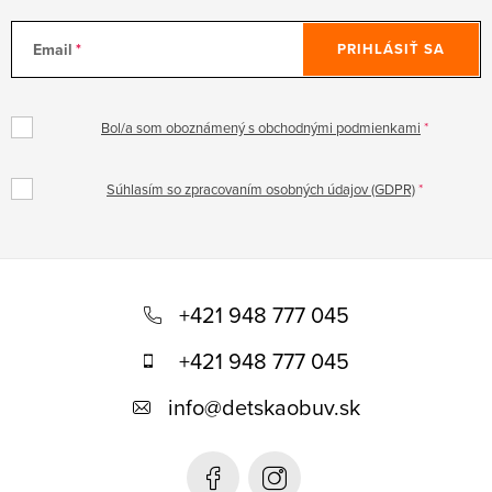
Email
PRIHLÁSIŤ SA
Bol/a som oboznámený s obchodnými podmienkami
Súhlasím so zpracovaním osobných údajov (GDPR)
Z
á
+421 948 777 045
p
+421 948 777 045
ä
info
@
detskaobuv.sk
t
i