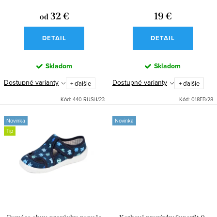
d
k
u
32 €
19 €
od
t
k
o
DETAIL
DETAIL
t
v
o
Skladom
Skladom
v
Dostupné varianty
Dostupné varianty
+ ďalšie
+ ďalšie
Kód:
440 RUSH/23
Kód:
018FB/28
Novinka
Novinka
Tip