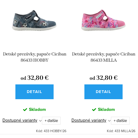
i
p
e
Abecedne
i
p
s
r
p
o
r
d
Detské prezúvky, papuče Ciciban
Detské prezúvky, papuče Ciciban
o
u
86433 HOBBY
86433 MILLA
d
k
u
32,80 €
32,80 €
od
od
t
k
o
DETAIL
DETAIL
t
v
o
Skladom
Skladom
v
Dostupné varianty
Dostupné varianty
+ ďalšie
+ ďalšie
Kód:
433 HOBBY/26
Kód:
433 MILLA/26