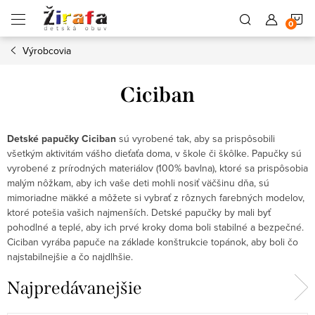
Prejsť
N
na
obsah
Výrobcovia
K
Ciciban
Detské papučky Ciciban
sú vyrobené tak, aby sa prispôsobili
všetkým aktivitám vášho dieťaťa doma, v škole či škôlke.
Papučky sú
vyrobené z prírodných materiálov (100% bavlna), ktoré sa prispôsobia
malým nôžkam, aby ich vaše deti mohli nosiť väčšinu dňa, sú
mimoriadne mäkké a môžete si vybrať z rôznych farebných modelov,
ktoré potešia vašich najmenších.
Detské papučky by mali byť
pohodlné a teplé, aby ich prvé kroky doma boli stabilné a bezpečné.
Ciciban vyrába papuče na základe konštrukcie topánok, aby boli čo
najstabilnejšie a čo najdlhšie.
Najpredávanejšie