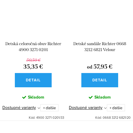
Detská celoročná obuv Richter
Detské sandále Richter 0668
4900 3271 0201
3212 6821 Velour
50,50 €
35,35 €
57,95 €
od
DETAIL
DETAIL
Skladom
Skladom
Dostupné varianty
Dostupné varianty
+ ďalšie
+ ďalšie
Kód:
4900 3271 0201/33
Kód:
0668 3212 6821/20