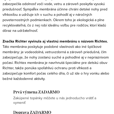
v
zabezpečila odolnosť voči vode, vetru a zároveň poskytla vysokú
e
ý
priedušnosť. SympaTex membrána účinne chráni detské nohy pred
vlhkosťou a udržuje ich v suchu a pohodlí aj v náročných
p
poveternostných podmienkach. Okrem toho je ekologická a plne
i
recyklovateľná, čo z nej robí ideálnu voľbu pre rodičov, ktorí kladú
s
dôraz na udržateľnosť.
u
Značka Richter vyvinula aj vlastnú membránu s názvom Richtex.
Táto membrána poskytuje podobné vlastnosti ako iné špičkové
membrány: je vodeodolná, vetruvzdorná a zároveň priedušná, čím
zabezpečuje, že nohy zostanú suché a pohodlné aj v nepriaznivom
počasí. Richtex membrána je navrhnutá špeciálne pre detskú obuv
Richter, takže ponúka spoľahlivú ochranu proti vlhkosti a
zabezpečuje komfort počas celého dňa, či už ide o hry vonku alebo
bežné každodenné aktivity.
Prvá výmena ZADARMO
Zakúpené topánky môžete u nás jednoducho vrátiť a
vymeniť
Doprava ZADARMO