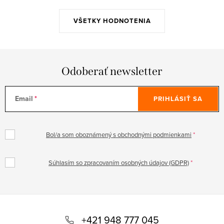
VŠETKY HODNOTENIA
Odoberať newsletter
Email
PRIHLÁSIŤ SA
Bol/a som oboznámený s obchodnými podmienkami
Súhlasím so zpracovaním osobných údajov (GDPR)
Z
á
+421 948 777 045