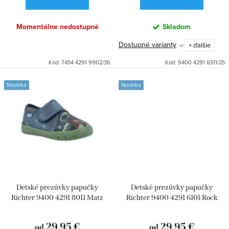
t
v
o
Momentálne nedostupné
Skladom
v
Dostupné varianty
+ ďalšie
Kód:
7454 4291 9902/36
Kód:
9400 4291 6511/25
Novinka
Novinka
Detské prezúvky papučky
Detské prezúvky papučky
Richter 9400 4291 8011 Matz
Richter 9400 4291 6101 Rock
Dino
Jeep
29,95 €
29,95 €
od
od