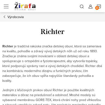
Prejsť
N
na
obsah
Výrobcovia
K
Richter
Richter
je tradičná rakúska značka detskej obuvi, ktorá sa zameriava
na kvalitu, pohodlie a zdravý vývoj detských nôh už od roku 1893.
Značka je známa svojimi inováciami v oblasti detskej obuvi a
spolupracuje s ortopédmi a fyzioterapeutmi, aby vytvorila topánky,
ktoré podporujú správny rast a vývoj detských chodidiel. Richter dbá
na kombináciu moderného dizajnu a funkčných prvkov, čím
zabezpečuje, že ich obuv spĺňa najvyššie štandardy pohodlia a
kvality.
Jedným z kľúčových prvkov obuvi Richter je použitie kvalitných
materiálov a dôraz na priedušnosť a odolnosť. Mnohé modely sú
vybavené membránou GORE-TEX, ktorá chráni nohy pred vlhkosťou
a zároveň umožňuje odvod potu, čím poskytuje maximálne pohodlie