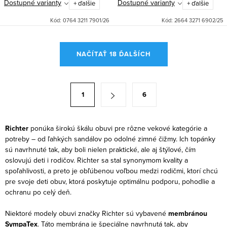
Dostupné varianty
Dostupné varianty
+ ďalšie
+ ďalšie
Kód:
0764 3211 7901/26
Kód:
2664 3271 6902/25
O
NAČÍTAŤ 18 ĎALŠÍCH
v
l
á
S
1
6
d
t
a
r
c
á
Richter
ponúka širokú škálu obuvi pre rôzne vekové kategórie a
i
potreby – od ľahkých sandálov po odolné zimné čižmy. Ich topánky
n
sú navrhnuté tak, aby boli nielen praktické, ale aj štýlové, čím
e
k
oslovujú deti i rodičov. Richter sa stal synonymom kvality a
p
o
spoľahlivosti, a preto je obľúbenou voľbou medzi rodičmi, ktorí chcú
r
pre svoje deti obuv, ktorá poskytuje optimálnu podporu, pohodlie a
v
v
ochranu po celý deň.
a
k
n
Niektoré modely obuvi značky Richter sú vybavené
membránou
y
i
SympaTex
. Táto membrána je špeciálne navrhnutá tak, aby