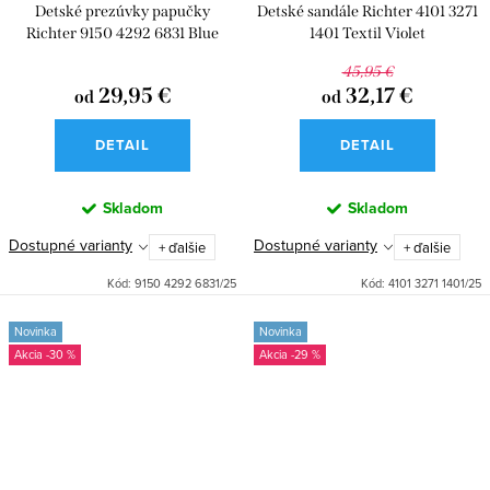
Detské prezúvky papučky
Detské sandále Richter 4101 3271
Richter 9150 4292 6831 Blue
1401 Textil Violet
Unicorn
45,95 €
29,95 €
32,17 €
od
od
DETAIL
DETAIL
Skladom
Skladom
Dostupné varianty
Dostupné varianty
+ ďalšie
+ ďalšie
Kód:
9150 4292 6831/25
Kód:
4101 3271 1401/25
Novinka
Novinka
-30 %
-29 %