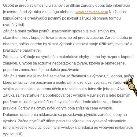
Osobitné predpisy umožňujú stanoviť aj dlhšiu záručnú dobu; táto informácia
www.detskaobuv.sk
je uvedená pri výrobku v katalógu alebo na
Na žiadosť
kupujúceho je predávajúci povinný poskytnúť záruku písomnou formou
(záručný list).
Záručná doba začína plynúť uzatvorením spotrebiteľskej zmluvy tzn.
okamihom, kedy kupujúci tovar prevezme od predávajúceho. Záručná doba je
obdobie, počas ktorého by si mal výrobok zachovať svoje úžitkové, estetické a
kvalitatívne parametre.
Záruka sa vzťahuje na výrobné a materiálové chyby, alebo iný rozpor s kúpnou
zmluvou. Chybou sa rozumie nedostatok na tovare, ktorým je obmedzené,
prípadne znemožnené jeho ďalšie používanie.
Záručnú dobu nie je možné zamieňať so životnosťou výrobku, t.j. dobou, počas
ktorej pri správnom používaní a ošetrovaní môže tovar vydržať, vzhľadom ku
svojim vlastnostiam, danému účelu a rozdielnosti v intenzite jeho používania.
Záruka sa nevzťahuje na opotrebovanosť výrobku v súvislosti s jeho bežným
používaním, na úmyselné či neúmyselné poškodenie alebo zanedbanie
pravidiel údržby, na chyby kvôli ktorým bola znížená cena výrobku.
Dátumom uplatnenia reklamácie sa pozastavuje plynutie záručnej doby na
výrobok. Začne plynúť až dňom prevzatia výrobku po vybavení reklamácie
(dňom, kedy je kupujúci povinný si výrobok u predajcu po vybavení reklamácie
vyzdvihnúť).