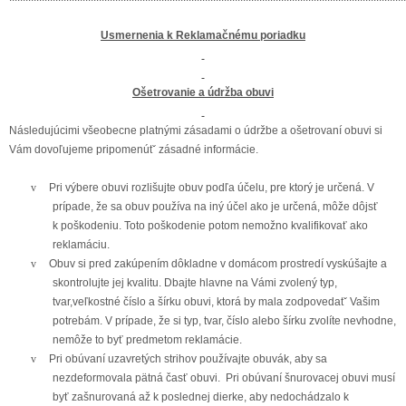
Usmernenia k Reklamačnému poriadku
Ošetrovanie a údržba obuvi
Následujúcimi všeobecne platnými zásadami o údržbe a ošetrovaní obuvi si
Vám dovoľujeme pripomenútˇ zásadné informácie.
v
Pri výbere obuvi rozlišujte obuv podľa účelu, pre ktorý je určená. V
prípade, že sa obuv používa na iný účel ako je určená, môže dôjsť
k poškodeniu. Toto poškodenie potom nemožno kvalifikovať ako
reklamáciu.
v
Obuv si pred zakúpením dôkladne v domácom prostredí vyskúšajte a
skontrolujte jej kvalitu. Dbajte hlavne na Vámi zvolený typ,
tvar,veľkostné číslo a šírku obuvi, ktorá by mala zodpovedatˇ Vašim
potrebám. V prípade, že si typ, tvar, číslo alebo šírku zvolíte nevhodne,
nemôže to byť predmetom reklamácie.
v
Pri obúvaní uzavretých strihov používajte obuvák, aby sa
nezdeformovala pätná časť obuvi. Pri obúvaní šnurovacej obuvi musí
byť zašnurovaná až k poslednej dierke, aby nedochádzalo k