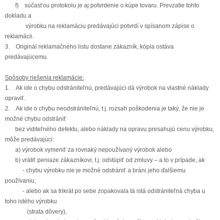
f) súčasťou protokolu je aj potvrdenie o kúpe tovaru. Prevzatie tohto
dokladu a
výrobku na reklamáciu predávajúci potvrdí v spísanom zápise o
reklamácii.
3.
Originál reklamačného listu dostane zákazník, kópia ostáva
predávajúcemu.
Spôsoby riešenia reklamácie:
1. Ak ide o chybu odstrániteľnú, predávajúci dá výrobok na vlastné náklady
opraviť.
2. Ak ide o chybu neodstrániteľnú, t.j. rozsah poškodenia je taký, že nie je
možné chybu odstrániť
bez viditeľného defektu, alebo náklady na opravu presahujú cenu výrobku,
môže predávajúci:
a) výrobok vymeniť za rovnaký nepoužívaný výrobok alebo
b) vrátiť peniaze zákazníkovi, t.j. odstúpiť od zmluvy – a to v prípade, ak
- chybu výrobku nie je možné odstrániť a bráni jeho ďalšiemu
používaniu,
- alebo ak sa trikrát po sebe zopakovala tá istá odstrániteľná chyba u
toho istého výrobku
(strata dôvery),