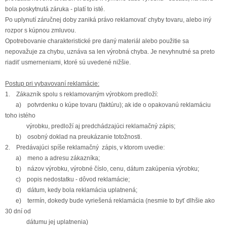
bola poskytnutá záruka - platí to isté.
Po uplynutí záručnej doby zaniká právo reklamovať chyby tovaru, alebo iný
rozpor s kúpnou zmluvou.
Opotrebovanie charakteristické pre daný materiál alebo použitie sa
nepovažuje za chybu, uznáva sa len výrobná chyba. Je nevyhnutné sa preto
riadiť usmerneniami, ktoré sú uvedené nižšie.
Postup pri vybavovaní reklamácie:
1. Zákazník spolu s reklamovaným výrobkom predloží:
a) potvrdenku o kúpe tovaru (faktúru); ak ide o opakovanú reklamáciu
toho istého
výrobku, predloží aj predchádzajúci reklamačný zápis;
b) osobný doklad na preukázanie totožnosti.
2.
Predávajúci spíše reklamačný zápis, v ktorom uvedie:
a) meno a adresu zákazníka;
b) názov výrobku, výrobné číslo, cenu, dátum zakúpenia výrobku;
c) popis nedostatku - dôvod reklamácie;
d) dátum, kedy bola reklamácia uplatnená;
e) termín, dokedy bude vyriešená reklamácia (nesmie to byť dlhšie ako
30 dní od
dátumu jej uplatnenia)