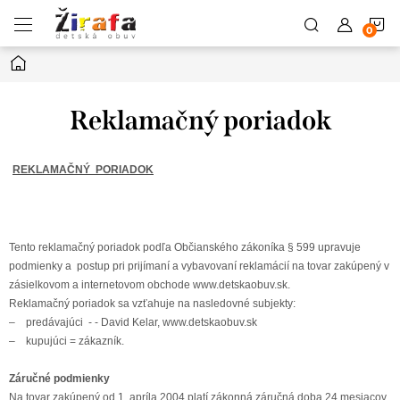
Prejsť
N
na
obsah
Domov
K
Reklamačný poriadok
REKLAMAČNÝ PORIADOK
Tento reklamačný poriadok podľa Občianského zákoníka § 599 upravuje
podmienky a postup pri prijímaní a vybavovaní reklamácií na tovar zakúpený v
zásielkovom a internetovom obchode www.detskaobuv.sk.
Reklamačný poriadok sa vzťahuje na nasledovné subjekty:
– predávajúci - - David Kelar, www.detskaobuv.sk
– kupujúci = zákazník.
Záručné podmienky
Na tovar zakúpený od 1. apríla 2004 platí zákonná záručná doba 24 mesiacov.