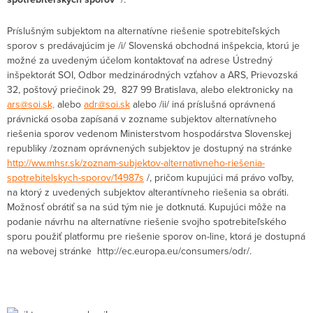
Príslušným subjektom na alternatívne riešenie spotrebiteľských
sporov s predávajúcim je /i/ Slovenská obchodná inšpekcia, ktorú je
možné za uvedeným účelom kontaktovať na adrese Ústredný
inšpektorát SOI, Odbor medzinárodných vzťahov a ARS, Prievozská
32, poštový priečinok 29, 827 99 Bratislava, alebo elektronicky na
ars@soi.sk,
alebo
adr@soi.sk
alebo /ii/ iná príslušná oprávnená
právnická osoba zapísaná v zozname subjektov alternatívneho
riešenia sporov vedenom Ministerstvom hospodárstva Slovenskej
republiky /zoznam oprávnených subjektov je dostupný na stránke
http://ww.mhsr.sk/zoznam-subjektov-alternativneho-riešenia-
spotrebitelskych-sporov/14987s
/, pričom kupujúci má právo voľby,
na ktorý z uvedených subjektov alterantívneho riešenia sa obráti.
Možnosť obrátiť sa na súd tým nie je dotknutá. Kupujúci môže na
podanie návrhu na alternatívne riešenie svojho spotrebiteľského
sporu použiť platformu pre riešenie sporov on-line, ktorá je dostupná
na webovej stránke http://ec.europa.eu/consumers/odr/.