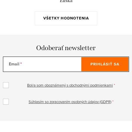
Eliška
VŠETKY HODNOTENIA
Odoberať newsletter
Email
PRIHLÁSIŤ SA
Bol/a som oboznámený s obchodnými podmienkami
Súhlasím so zpracovaním osobných údajov (GDPR)
Z