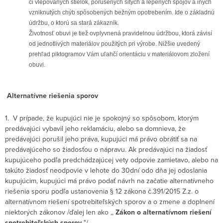
či vlepovaných stielok, porušených šitých a lepených spojov a iných
vzniknutých chýb spôsobených bežným opotrebením. Ide o základnú
údržbu, o ktorú sa stará zákazník.
Životnosť obuvi je tiež ovplyvnená pravidelnou údržbou, ktorá závisí
od jednotlivých materiálov použitých pri výrobe. Nižšie uvedený
prehľad piktogramov Vám uľahčí orientáciu v materiálovom zložení
obuvi.
Alternatívne riešenia sporov
1. V prípade, že kupujúci nie je spokojný so spôsobom, ktorým
predávajúci vybavil jeho reklamáciu, alebo sa domnieva, že
predávajúci porušil jeho práva, kupujúci má právo obrátiť sa na
predávajúceho so žiadosťou o nápravu. Ak predávajúci na žiadosť
kupujúceho podľa predchádzajúcej vety odpovie zamietavo, alebo na
takúto žiadosť neodpovie v lehote do 30dní odo dňa jej odoslania
kupujúcim, kupujúci má právo podať návrh na začatie alternatívneho
riešenia sporu podľa ustanovenia § 12 zákona č.391/2015 Z.z. o
alternatívnom riešení spotrebiteľských sporov a o zmene a doplnení
niektorých zákonov /ďalej len ako ,,
Zákon o alternatívnom riešení
spotrebiteľských sporov
"/.