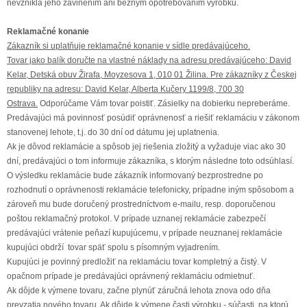
nevznikla jeho zavinením ani bežným opotrebovaním výrobku.
Reklamačné konanie
Zákazník si uplatňuje reklamačné konanie v sídle predávajúceho.
Tovar jako balík doručte na vlastné náklady na adresu predávajúceho: David
Kelar, Detská obuv Žirafa, Moyzesova 1, 010 01 Žilina. Pre zákazníky z Českej
republiky na adresu: David Kelar, Alberta Kučery 1199/8, 700 30
Ostrava.
Odporúčame Vám tovar poistiť. Zásielky na dobierku nepreberáme.
Predávajúci má povinnosť posúdiť oprávnenosť a riešiť reklamáciu v zákonom
stanovenej lehote, t.j. do 30 dní od dátumu jej uplatnenia.
Ak je dôvod reklamácie a spôsob jej riešenia zložitý a vyžaduje viac ako 30
dní, predávajúci o tom informuje zákazníka, s ktorým následne toto odsúhlasí.
O výsledku reklamácie bude zákazník informovaný bezprostredne po
rozhodnutí o oprávnenosti reklamácie telefonicky, prípadne iným spôsobom a
zároveň mu bude doručený prostredníctvom e-mailu, resp. doporučenou
poštou reklamačný protokol. V prípade uznanej reklamácie zabezpečí
predávajúci vrátenie peňazí kupujúcemu, v prípade neuznanej reklamácie
kupujúci obdrží tovar späť spolu s písomným vyjadrením.
Kupujúci je povinný predložiť na reklamáciu tovar kompletný a čistý. V
opačnom prípade je predávajúci oprávnený reklamáciu odmietnuť.
Ak dôjde k výmene tovaru, začne plynúť záručná lehota znova odo dňa
prevzatia nového tovaru. Ak dôjde k výmene časti výrobku - súčasti, na ktorú