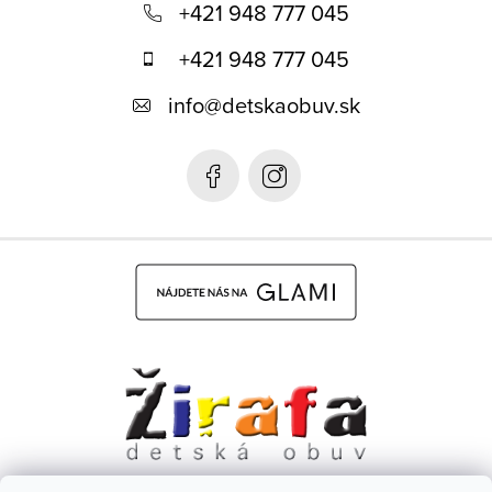
á
+421 948 777 045
p
+421 948 777 045
ä
info
@
detskaobuv.sk
t
i
e