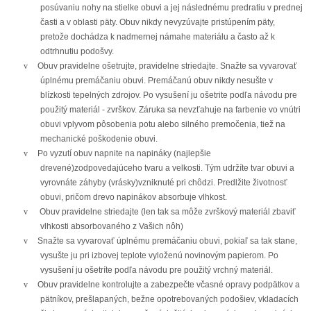
posúvaniu nohy na stielke obuvi a jej následnému predratiu v prednej
časti a v oblasti päty. Obuv nikdy nevyzúvajte pristúpením päty,
pretože dochádza k nadmernej námahe materiálu a často až k
odtrhnutiu podošvy.
v
Obuv pravidelne ošetrujte, pravidelne striedajte. Snažte sa vyvarovať
úplnému premáčaniu obuvi. Premáčanú obuv nikdy nesušte v
blízkosti tepelných zdrojov. Po vysušení ju ošetrite podľa návodu pre
použitý materiál - zvrškov. Záruka sa nevzťahuje na farbenie vo vnútri
obuvi vplyvom pôsobenia potu alebo silného premočenia, tiež na
mechanické poškodenie obuvi.
v
Po vyzutí obuv napnite na napináky (najlepšie
drevené)zodpovedajúceho tvaru a velkosti. Tým udržíte tvar obuvi a
vyrovnáte záhyby (vrásky)vzniknuté pri chôdzi. Predlžite životnosť
obuvi, pričom drevo napinákov absorbuje vlhkost.
v
Obuv pravidelne striedajte (len tak sa môže zvrškový materiál zbaviť
vlhkosti absorbovaného z Vašich nôh)
v
Snažte sa vyvarovať úplnému premáčaniu obuvi, pokiaľ sa tak stane,
vysušte ju pri izbovej teplote vyloženú novinovým papierom. Po
vysušení ju ošetríte podľa návodu pre použitý vrchný materiál.
v
Obuv pravidelne kontrolujte a zabezpečte včasné opravy podpätkov a
pätníkov, prešlapaných, bežne opotrebovaných podošiev, vkladacích