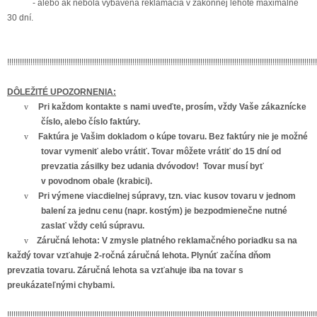
- alebo ak nebola vybavená reklamácia v zákonnej lehote maximálne
30 dní.
!!!!!!!!!!!!!!!!!!!!!!!!!!!!!!!!!!!!!!!!!!!!!!!!!!!!!!!!!!!!!!!!!!!!!!!!!!!!!!!!!!!!!!!!!!!!!!!!!!!!!!!!!!!!!!!!!!!!!!!!!!!!!!!!!!!!!!!!!!!!!!!!!!
DÔLEŽITÉ UPOZORNENIA:
v
Pri každom kontakte s nami uveďte, prosím, vždy Vaše zákaznícke
číslo, alebo číslo faktúry.
v
Faktúra je Vašim dokladom o kúpe tovaru. Bez faktúry nie je možné
tovar vymeniť alebo vrátiť. Tovar môžete vrátiť do 15 dní od
prevzatia zásilky bez udania dvóvodov! Tovar musí byť
v povodnom obale (krabici).
v
Pri výmene viacdielnej súpravy, tzn. viac kusov tovaru v jednom
balení za jednu cenu (napr. kostým) je bezpodmienečne nutné
zaslať vždy celú súpravu.
v
Záručná lehota: V zmysle platného reklamačného poriadku sa na
každý tovar vzťahuje 2-ročná záručná lehota. Plynúť začína dňom
prevzatia tovaru. Záručná lehota sa vzťahuje iba na tovar s
preukázateľnými chybami.
!!!!!!!!!!!!!!!!!!!!!!!!!!!!!!!!!!!!!!!!!!!!!!!!!!!!!!!!!!!!!!!!!!!!!!!!!!!!!!!!!!!!!!!!!!!!!!!!!!!!!!!!!!!!!!!!!!!!!!!!!!!!!!!!!!!!!!!!!!!!!!!!!!