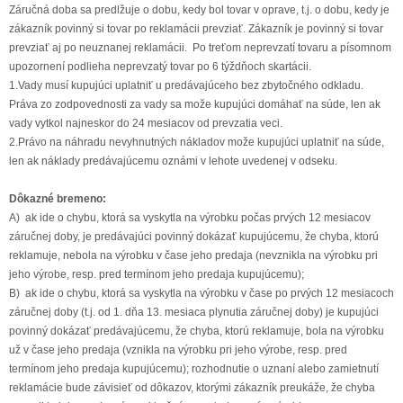
Záručná doba sa predlžuje o dobu, kedy bol tovar v oprave, t.j. o dobu, kedy je
zákazník povinný si tovar po reklamácii prevziať. Zákazník je povinný si tovar
prevziať aj po neuznanej reklamácii. Po treťom neprevzatí tovaru a písomnom
upozornení podlieha neprevzatý tovar po 6 týždňoch skartácii.
1.Vady musí kupujúci uplatniť u predávajúceho bez zbytočného odkladu.
Práva zo zodpovednosti za vady sa može kupujúci domáhať na súde, len ak
vady vytkol najneskor do 24 mesiacov od prevzatia veci.
2.Právo na náhradu nevyhnutných nákladov može kupujúci uplatniť na súde,
len ak náklady predávajúcemu oznámi v lehote uvedenej v odseku.
Dôkazné bremeno:
A) ak ide o chybu, ktorá sa vyskytla na výrobku počas prvých 12 mesiacov
záručnej doby, je predávajúci povinný dokázať kupujúcemu, že chyba, ktorú
reklamuje, nebola na výrobku v čase jeho predaja (nevznikla na výrobku pri
jeho výrobe, resp. pred termínom jeho predaja kupujúcemu);
B) ak ide o chybu, ktorá sa vyskytla na výrobku v čase po prvých 12 mesiacoch
záručnej doby (t.j. od 1. dňa 13. mesiaca plynutia záručnej doby) je kupujúci
povinný dokázať predávajúcemu, že chyba, ktorú reklamuje, bola na výrobku
už v čase jeho predaja (vznikla na výrobku pri jeho výrobe, resp. pred
termínom jeho predaja kupujúcemu); rozhodnutie o uznaní alebo zamietnutí
reklamácie bude závisieť od dôkazov, ktorými zákazník preukáže, že chyba