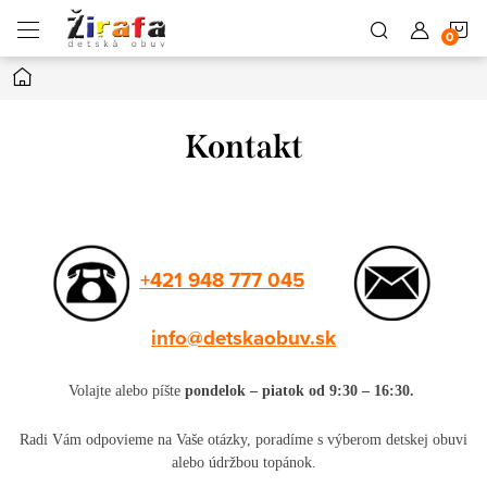
Prejsť
N
na
obsah
Domov
K
Kontakt
+421 948 777 045
info@detskaobuv.sk
Volajte alebo píšte
pondelok – piatok od 9:30 – 16:30.
Radi Vám odpovieme na Vaše otázky, poradíme s výberom detskej obuvi
alebo údržbou topánok.