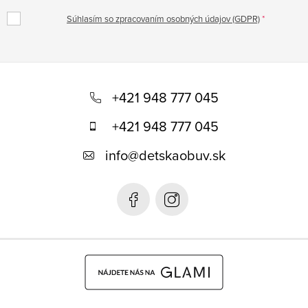
Súhlasím so zpracovaním osobných údajov (GDPR)
Z
á
+421 948 777 045
p
+421 948 777 045
ä
info
@
detskaobuv.sk
t
i
e