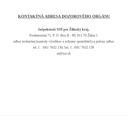
KONTAKTNÁ ADRESA DOZOROVÉHO ORGÁNU
Inšpektorát SOI pre Žilinský kraj,
Predmestská 71, P. O. Box B - 89, 011 79 Žilina 1
odbor technickej kontroly výrobkov a ochrany spotrebiteľa a právny odbor
tel. č. : 041/ 7632 130, fax. č.: 041/ 7632 139
za@soi.sk