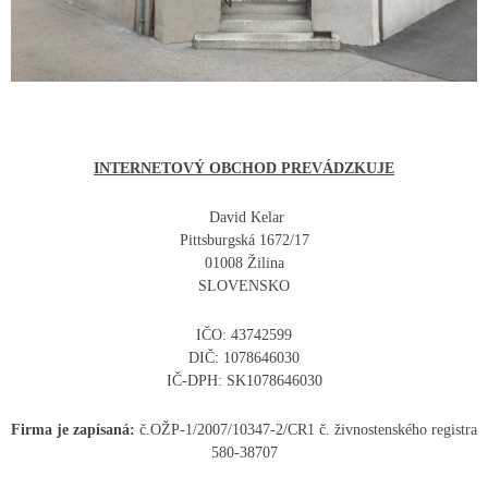
INTERNETOVÝ OBCHOD PREVÁDZKUJE
David Kelar
Pittsburgská 1672/17
01008 Žilina
SLOVENSKO
IČO: 43742599
DIČ: 1078646030
IČ-DPH: SK1078646030
Firma je zapísaná:
č.OŽP-1/2007/10347-2/CR1 č. živnostenského registra
580-38707