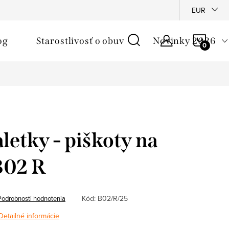
é podmienky
Reklamačný poriadok
Ochrana osobných údajo
EUR
NÁKU
og
Starostlivosť o obuv
Novinky 2026
KOŠÍ
letky - piškoty na
B02 R
Kód:
B02/R/25
Podrobnosti hodnotenia
Detailné informácie