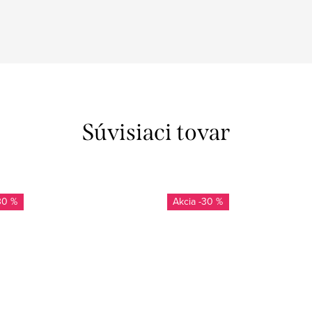
Súvisiaci tovar
30 %
-30 %