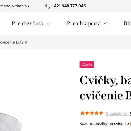
mena, vrátenie a reklamácie tovaru
+421 948 777 045
Ako nakupovať
Obchodn
Pre dievčatá
Pre chlapcov
Bl
a cvičenie B02 R
Akcia
Cvičky, ba
cvičenie 
3 hodnotenia
Kožené baletky na cvičenie