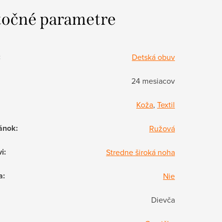
očné parametre
:
Detská obuv
24 mesiacov
Koža
,
Textil
ánok
:
Ružová
vi
:
Stredne široká noha
a
:
Nie
Dievča