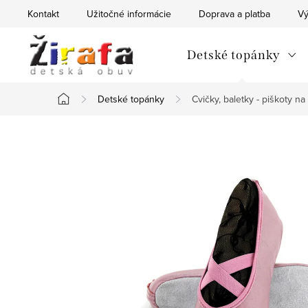
Prejsť
Kontakt
Užitočné informácie
Doprava a platba
Vý
na
obsah
Detské topánky
Detské topánky
Cvičky, baletky - piškoty n
Domov