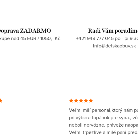
oprava ZADARMO
Radi Vám poradím
ákupe nad 45 EUR / 1050,- Kč
+421 948 777 045 po - pi 9:3
info@detskaobuv.sk
1
Veľmi milí personal,ktorý nám po
pri výbere topánok pre syna., v
neboli nervózne, práveže naopa
Veľmi trpezlive a milé pani pre