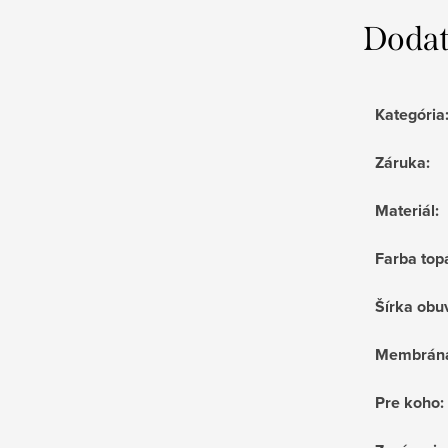
Dodat
Kategória
Záruka
:
Materiál
:
Farba top
Šírka obu
Membrán
Pre koho
: