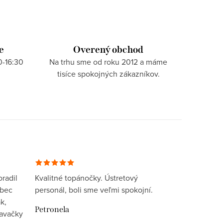
e
Overený obchod
0-16:30
Na trhu sme od roku 2012 a máme
tisíce spokojných zákazníkov.
radil
Kvalitné topánočky. Ústretový
ôbec
personál, boli sme veľmi spokojní.
k,
Petronela
davačky