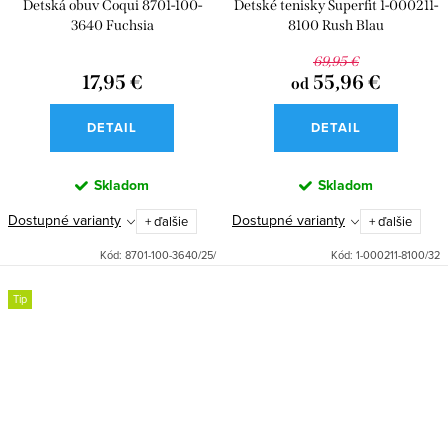
Detská obuv Coqui 8701-100-
Detské tenisky Superfit 1-000211-
3640 Fuchsia
8100 Rush Blau
69,95 €
17,95 €
55,96 €
od
DETAIL
DETAIL
Skladom
Skladom
Dostupné varianty
Dostupné varianty
+ ďalšie
+ ďalšie
Kód:
8701-100-3640/25/
Kód:
1-000211-8100/32
Tip