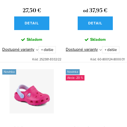
d
k
u
27,50 €
37,95 €
od
t
k
o
DETAIL
DETAIL
t
v
o
Skladom
Skladom
v
Dostupné varianty
Dostupné varianty
+ ďalšie
+ ďalšie
Kód:
252381-E032/22
Kód:
60-800124-8000/31
Novinka
Novinka
-20 %