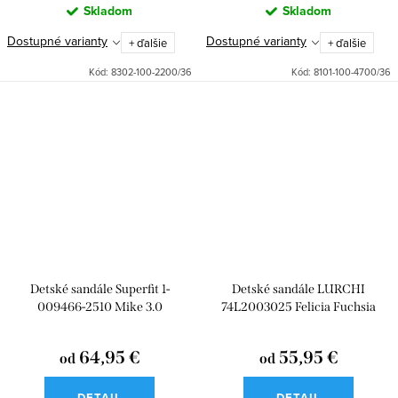
Skladom
Skladom
Dostupné varianty
Dostupné varianty
+ ďalšie
+ ďalšie
Kód:
8302-100-2200/36
Kód:
8101-100-4700/36
Detské sandále Superfit 1-
Detské sandále LURCHI
009466-2510 Mike 3.0
74L2003025 Felicia Fuchsia
64,95 €
55,95 €
od
od
DETAIL
DETAIL