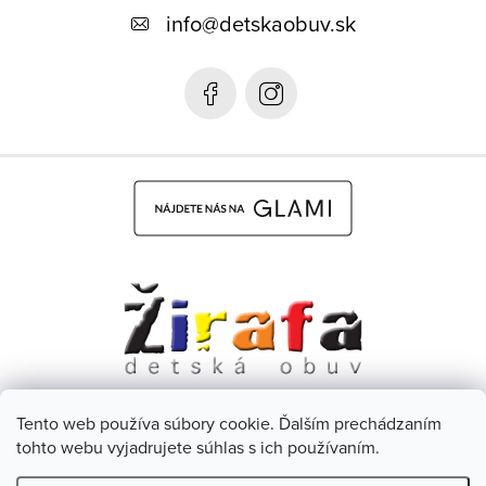
ä
info
@
detskaobuv.sk
t
i
e
Tento web používa súbory cookie. Ďalším prechádzaním
Dětská obuv Žirafa - CZ
Facebook
tohto webu vyjadrujete súhlas s ich používaním.