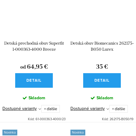
Detská prechodná obuv Superfit
Detská obuv Biomecanics 262175-
1-000363-4000 Breeze
B050 Lurex
64,95 €
35 €
od
DETAIL
DETAIL
Skladom
Skladom
Dostupné varianty
Dostupné varianty
+ ďalšie
+ ďalšie
Kód:
61-000363-4000/23
Kód:
262175-B050/19
Novinka
Novinka