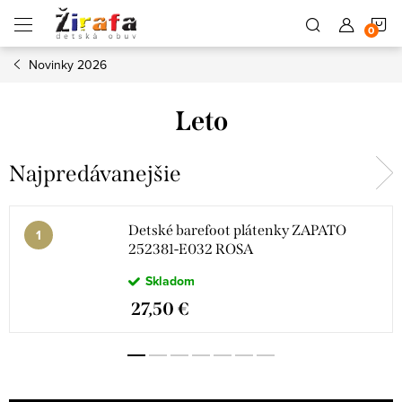
Prejsť
N
na
obsah
Novinky 2026
K
Leto
Najpredávanejšie
Detské barefoot plátenky ZAPATO
252381-E032 ROSA
Skladom
27,50 €