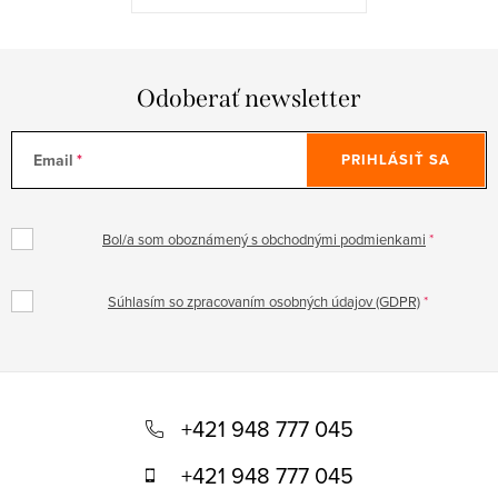
Odoberať newsletter
Email
PRIHLÁSIŤ SA
Bol/a som oboznámený s obchodnými podmienkami
Súhlasím so zpracovaním osobných údajov (GDPR)
Z
á
+421 948 777 045
p
+421 948 777 045