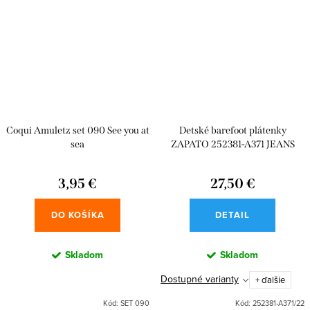
Coqui Amuletz set 090 See you at
Detské barefoot plátenky
sea
ZAPATO 252381-A371 JEANS
3,95 €
27,50 €
DO KOŠÍKA
DETAIL
Skladom
Skladom
Dostupné varianty
+ ďalšie
Kód:
SET 090
Kód:
252381-A371/22