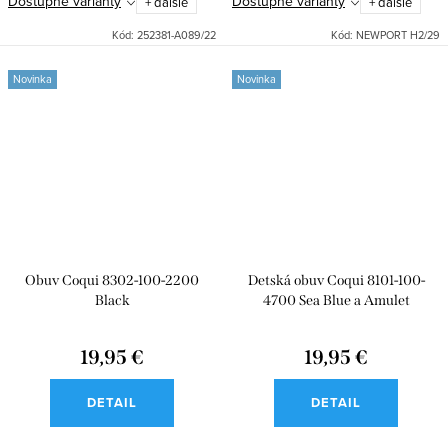
Dostupné varianty
Dostupné varianty
+ ďalšie
+ ďalšie
Kód:
252381-A089/22
Kód:
NEWPORT H2/29
Novinka
Novinka
Obuv Coqui 8302-100-2200
Detská obuv Coqui 8101-100-
Black
4700 Sea Blue a Amulet
19,95 €
19,95 €
DETAIL
DETAIL