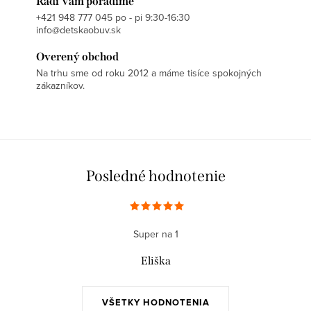
v
Radi Vám poradíme
v
+421 948 777 045 po - pi 9:30-16:30
a
k
info@detskaobuv.sk
n
y
i
Overený obchod
v
Na trhu sme od roku 2012 a máme tisíce spokojných
e
ý
zákazníkov.
p
i
s
u
Posledné hodnotenie
Super na 1
Eliška
VŠETKY HODNOTENIA