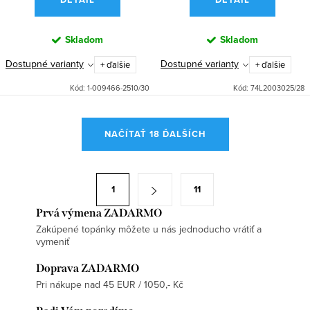
Skladom
Skladom
Dostupné varianty
Dostupné varianty
+ ďalšie
+ ďalšie
Kód:
1-009466-2510/30
Kód:
74L2003025/28
O
NAČÍTAŤ 18 ĎALŠÍCH
v
l
á
S
1
11
d
t
a
Prvá výmena ZADARMO
r
Zakúpené topánky môžete u nás jednoducho vrátiť a
c
á
vymeniť
i
n
e
Doprava ZADARMO
k
Pri nákupe nad 45 EUR / 1050,- Kč
p
o
r