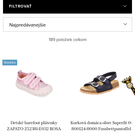
FILTROVAŤ
R
Najpredávanejšie
a
Odporúčame
189
položiek celkom
d
e
Najlacnejšie
V
n
Novinka
ý
Najdrahšie
i
p
e
Abecedne
i
p
s
r
p
o
r
d
Detské barefoot plátenky
Korková domáca obuv Superfit 0-
o
u
ZAPATO 252381-E032 ROSA
800124-8000 Fussbettpantoffel