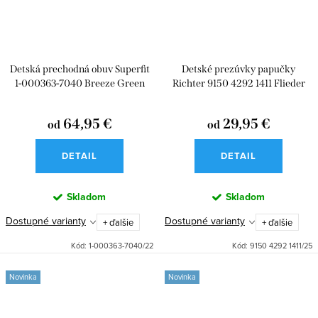
Detská prechodná obuv Superfit
Detské prezúvky papučky
1-000363-7040 Breeze Green
Richter 9150 4292 1411 Flieder
Cat
64,95 €
29,95 €
od
od
DETAIL
DETAIL
Skladom
Skladom
Dostupné varianty
Dostupné varianty
+ ďalšie
+ ďalšie
Kód:
1-000363-7040/22
Kód:
9150 4292 1411/25
Novinka
Novinka