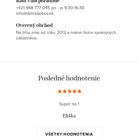
v
Radi Vám poradíme
v
+421 948 777 045 po - pi 9:30-16:30
a
k
info@detskaobuv.sk
n
y
i
Overený obchod
v
Na trhu sme od roku 2012 a máme tisíce spokojných
e
ý
zákazníkov.
p
i
s
u
Posledné hodnotenie
Super na 1
Eliška
VŠETKY HODNOTENIA