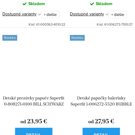
Skladom
Skladom
Dostupné varianty
Dostupné varianty
+ ďalšie
+ ďalšie
Kód:
61-000363-4010/22
Kód:
61-006273-7510/27
Novinka
Novinka
Detské prezúvky papuče Superfit
Detské papučky balerínky
0-808271-0100 BILL SCHWARZ
Superfit 1-006272-5520 BUBBLE
PINK
23,95 €
27,95 €
od
od
DETAIL
DETAIL