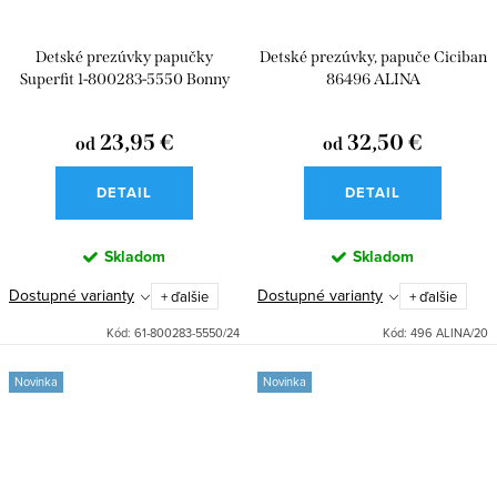
Detské prezúvky papučky
Detské prezúvky, papuče Ciciban
Superfit 1-800283-5550 Bonny
86496 ALINA
Rosa
23,95 €
32,50 €
od
od
DETAIL
DETAIL
Skladom
Skladom
Dostupné varianty
Dostupné varianty
+ ďalšie
+ ďalšie
Kód:
61-800283-5550/24
Kód:
496 ALINA/20
Novinka
Novinka