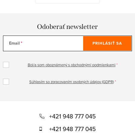
Odoberať newsletter
Email
PRIHLÁSIŤ SA
Bol/a som oboznámený s obchodnými podmienkami
Súhlasím so zpracovaním osobných údajov (GDPR)
Z
á
+421 948 777 045
p
+421 948 777 045