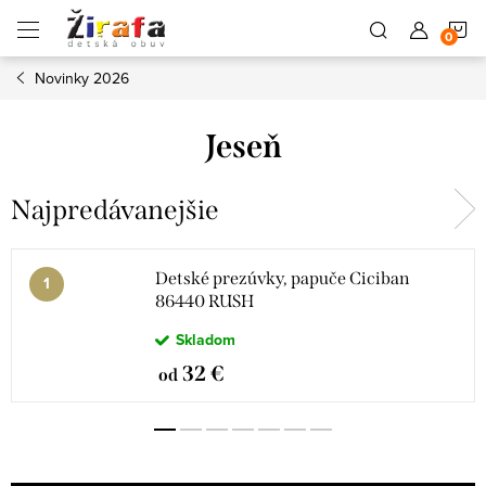
Prejsť
N
na
obsah
Novinky 2026
K
Jeseň
Najpredávanejšie
Detské prezúvky, papuče Ciciban
86440 RUSH
Skladom
32 €
od