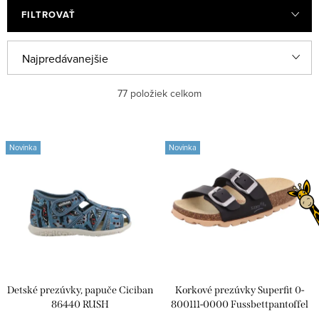
FILTROVAŤ
R
Najpredávanejšie
a
Odporúčame
77
položiek celkom
d
e
Najlacnejšie
V
n
Novinka
Novinka
ý
Najdrahšie
i
p
e
Abecedne
i
p
s
r
p
o
r
d
Detské prezúvky, papuče Ciciban
Korkové prezúvky Superfit 0-
o
u
86440 RUSH
800111-0000 Fussbettpantoffel