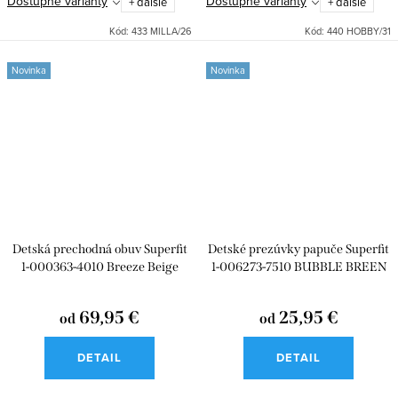
Dostupné varianty
Dostupné varianty
+ ďalšie
+ ďalšie
Kód:
433 MILLA/26
Kód:
440 HOBBY/31
Novinka
Novinka
Detská prechodná obuv Superfit
Detské prezúvky papuče Superfit
1-000363-4010 Breeze Beige
1-006273-7510 BUBBLE BREEN
69,95 €
25,95 €
od
od
DETAIL
DETAIL