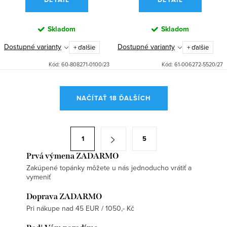
Skladom
Skladom
Dostupné varianty
Dostupné varianty
+ ďalšie
+ ďalšie
Kód:
60-808271-0100/23
Kód:
61-006272-5520/27
O
NAČÍTAŤ 18 ĎALŠÍCH
v
l
á
S
1
5
d
t
a
Prvá výmena ZADARMO
r
Zakúpené topánky môžete u nás jednoducho vrátiť a
c
á
vymeniť
i
n
e
Doprava ZADARMO
k
Pri nákupe nad 45 EUR / 1050,- Kč
p
o
r