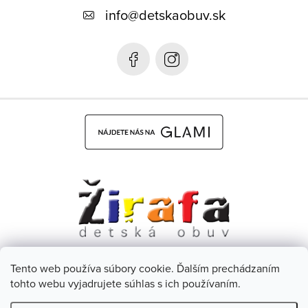
ä
info
@
detskaobuv.sk
t
i
e
Tento web používa súbory cookie. Ďalším prechádzaním
Dětská obuv Žirafa - CZ
Facebook
tohto webu vyjadrujete súhlas s ich používaním.