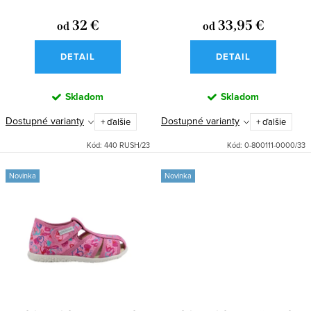
d
k
u
32 €
33,95 €
od
od
t
k
o
DETAIL
DETAIL
t
v
o
Skladom
Skladom
v
Dostupné varianty
Dostupné varianty
+ ďalšie
+ ďalšie
Kód:
440 RUSH/23
Kód:
0-800111-0000/33
Novinka
Novinka