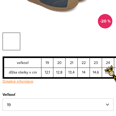
-20 %
veľkosť
19
20
21
22
23
24
dĺžka stielky v cm
12,1
12,8
13,4
14
14,6
15,2
Detailné informácie
Veľkosť