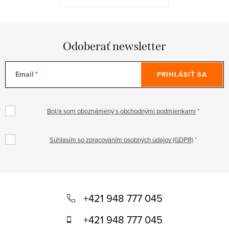
Odoberať newsletter
Email
PRIHLÁSIŤ SA
Bol/a som oboznámený s obchodnými podmienkami
Súhlasím so zpracovaním osobných údajov (GDPR)
Z
á
+421 948 777 045
p
+421 948 777 045