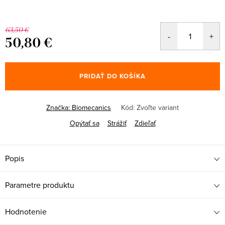
63,50 €
50,80 €
Jednotková
cena:
PRIDAŤ DO KOŠÍKA
Značka:
Biomecanics
Kód:
Zvoľte variant
Opýtať sa
Strážiť
Zdieľať
Popis
Parametre produktu
Hodnotenie