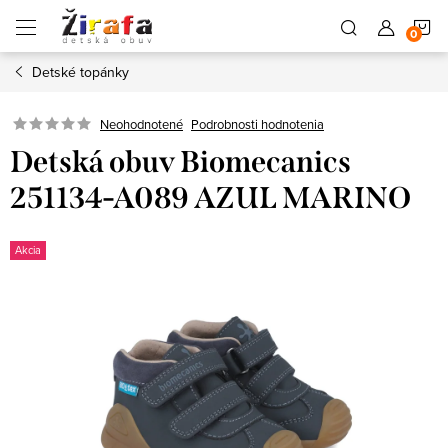
Prejsť
N
na
obsah
Detské topánky
K
Neohodnotené
Podrobnosti hodnotenia
Detská obuv Biomecanics
251134-A089 AZUL MARINO
Akcia