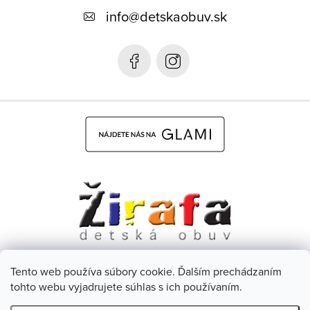
ä
info
@
detskaobuv.sk
t
i
e
Tento web používa súbory cookie. Ďalším prechádzaním
Dětská obuv Žirafa - CZ
Facebook
tohto webu vyjadrujete súhlas s ich používaním.