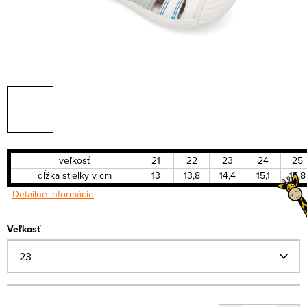
veľkosť
21
22
23
24
25
dĺžka stielky v cm
13
13,8
14,4
15,1
15,8
Detailné informácie
Veľkosť