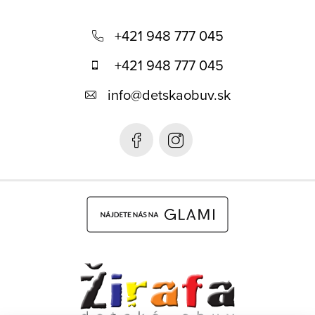
Z
á
+421 948 777 045
p
+421 948 777 045
ä
info
@
detskaobuv.sk
t
i
e