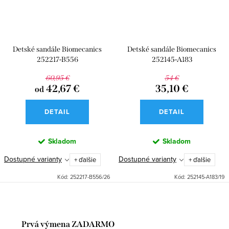
Detské sandále Biomecanics
Detské sandále Biomecanics
252217-B556
252145-A183
60,95 €
54 €
42,67 €
35,10 €
od
DETAIL
DETAIL
Skladom
Skladom
Dostupné varianty
Dostupné varianty
+ ďalšie
+ ďalšie
Kód:
252217-B556/26
Kód:
252145-A183/19
Prvá výmena ZADARMO