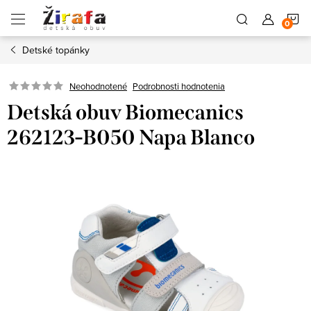
Prejsť
N
na
obsah
Detské topánky
K
Neohodnotené
Podrobnosti hodnotenia
Detská obuv Biomecanics
262123-B050 Napa Blanco