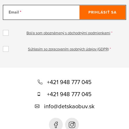
Email
PRIHLÁSIŤ SA
Bol/a som oboznámený s obchodnými podmienkami
Súhlasím so zpracovaním osobných údajov (GDPR)
Z
á
+421 948 777 045
p
+421 948 777 045
ä
info
@
detskaobuv.sk
t
i
e