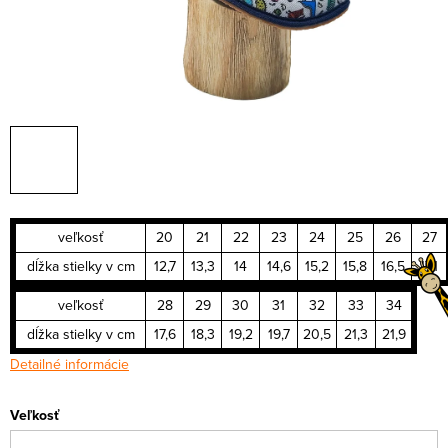
veľkosť
20
21
22
23
24
25
26
27
dĺžka stielky v cm
12,7
13,3
14
14,6
15,2
15,8
16,5
17,1
veľkosť
28
29
30
31
32
33
34
dĺžka stielky v cm
17,6
18,3
19,2
19,7
20,5
21,3
21,9
Detailné informácie
Veľkosť