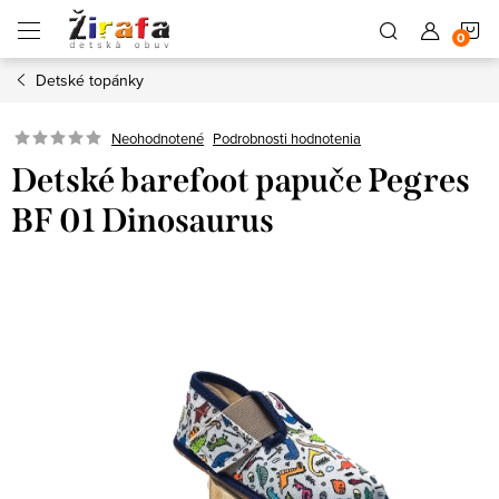
Prejsť
N
na
obsah
Detské topánky
K
Neohodnotené
Podrobnosti hodnotenia
Detské barefoot papuče Pegres
BF 01 Dinosaurus