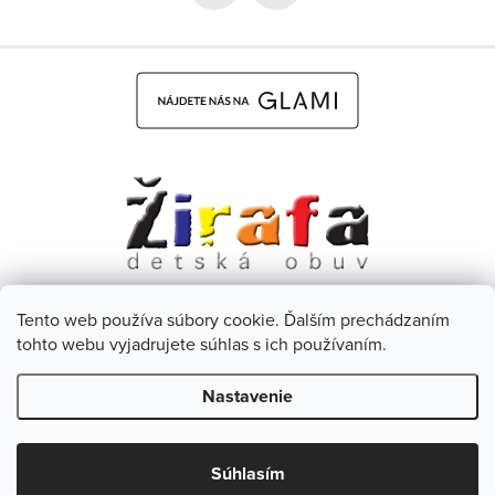
Tento web používa súbory cookie. Ďalším prechádzaním
Dětská obuv Žirafa - CZ
Facebook
tohto webu vyjadrujete súhlas s ich používaním.
Nastavenie
Copyright 2026
Žirafa Detská obuv
. Všetky práva vyhradené.
Upraviť nastavenie cookies
Súhlasím
Vytvoril Shoptet
& Verteco