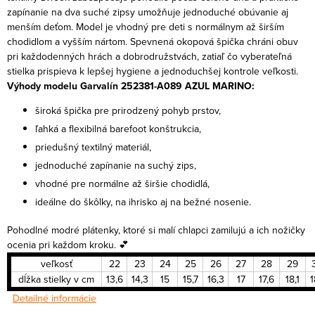
zapínanie na dva suché zipsy umožňuje jednoduché obúvanie aj
menším deťom.
Model je vhodný pre deti s normálnym až širším
chodidlom a vyšším nártom. Spevnená okopová špička chráni obuv
pri každodenných hrách a dobrodružstvách, zatiaľ čo vyberateľná
stielka prispieva k lepšej hygiene a jednoduchšej kontrole veľkosti.
Výhody modelu Garvalín 252381-A089 AZUL MARINO:
široká špička pre prirodzený pohyb prstov,
ľahká a flexibilná barefoot konštrukcia,
priedušný textilný materiál,
jednoduché zapínanie na suchý zips,
vhodné pre normálne až širšie chodidlá,
ideálne do škôlky, na ihrisko aj na bežné nosenie.
Pohodlné modré plátenky, ktoré si malí chlapci zamilujú a ich nožičky
ocenia pri každom kroku. 💕
veľkosť
22
23
24
25
26
27
28
29
dĺžka stielky v cm
13,6
14,3
15
15,7
16,3
17
17,6
18,1
1
Detailné informácie