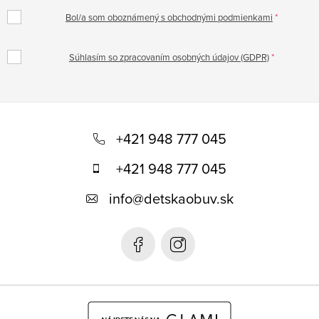
Bol/a som oboznámený s obchodnými podmienkami
Súhlasím so zpracovaním osobných údajov (GDPR)
Z
á
+421 948 777 045
p
+421 948 777 045
ä
info
@
detskaobuv.sk
t
i
e