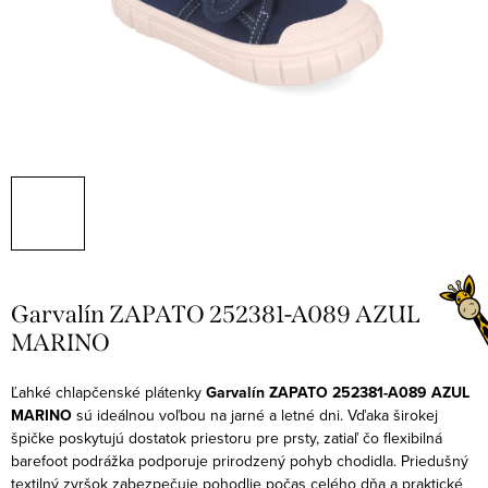
Garvalín ZAPATO 252381-A089 AZUL
MARINO
Ľahké chlapčenské plátenky
Garvalín ZAPATO 252381-A089 AZUL
MARINO
sú ideálnou voľbou na jarné a letné dni. Vďaka širokej
špičke poskytujú dostatok priestoru pre prsty, zatiaľ čo flexibilná
barefoot podrážka podporuje prirodzený pohyb chodidla. Priedušný
textilný zvršok zabezpečuje pohodlie počas celého dňa a praktické