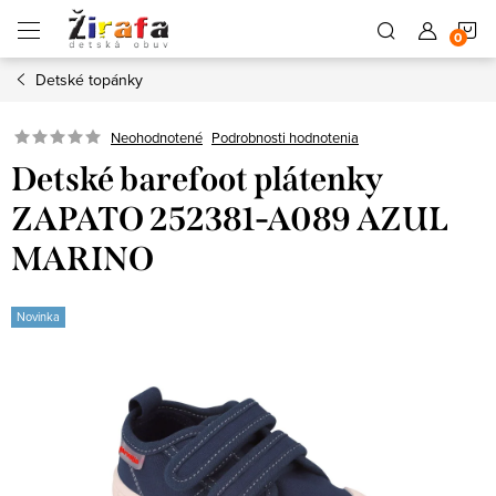
Prejsť
N
na
obsah
Detské topánky
K
Neohodnotené
Podrobnosti hodnotenia
Detské barefoot plátenky
ZAPATO 252381-A089 AZUL
MARINO
Novinka