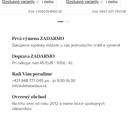
Dostupné varianty
Dostupné varianty
+ ďalšie
+ ďalšie
Kód:
1-006025-8400/28
Kód:
0667 3211 7901/28
Prvá výmena ZADARMO
Zakúpené topánky môžete u nás jednoducho vrátiť a vymeniť
Doprava ZADARMO
Pri nákupe nad 45 EUR / 1050,- Kč
Radi Vám poradíme
+421 948 777 045 po - pi 9:30-16:30
info@detskaobuv.sk
Overený obchod
Na trhu sme od roku 2012 a máme tisíce spokojných
zákazníkov.