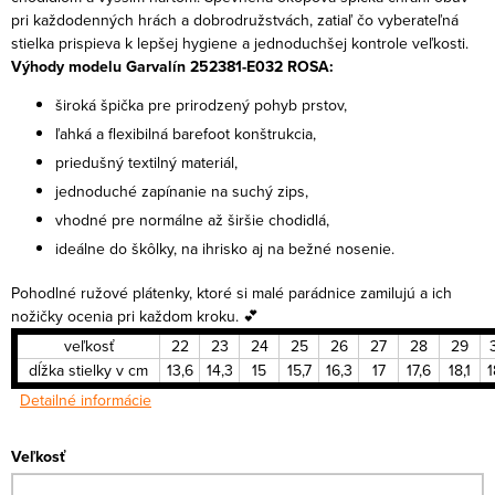
pri každodenných hrách a dobrodružstvách, zatiaľ čo vyberateľná
stielka prispieva k lepšej hygiene a jednoduchšej kontrole veľkosti.
Výhody modelu Garvalín 252381-E032 ROSA:
široká špička pre prirodzený pohyb prstov,
ľahká a flexibilná barefoot konštrukcia,
priedušný textilný materiál,
jednoduché zapínanie na suchý zips,
vhodné pre normálne až širšie chodidlá,
ideálne do škôlky, na ihrisko aj na bežné nosenie.
Pohodlné ružové plátenky, ktoré si malé parádnice zamilujú
a ich
nožičky ocenia pri každom kroku. 💕
veľkosť
22
23
24
25
26
27
28
29
dĺžka stielky v cm
13,6
14,3
15
15,7
16,3
17
17,6
18,1
1
Detailné informácie
Veľkosť