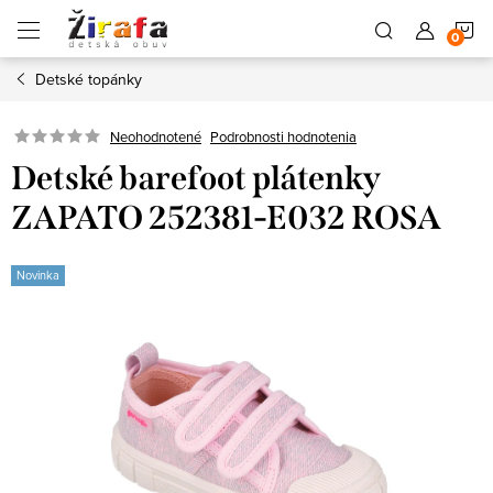
Prejsť
N
na
obsah
Detské topánky
K
Neohodnotené
Podrobnosti hodnotenia
Detské barefoot plátenky
ZAPATO 252381-E032 ROSA
Novinka