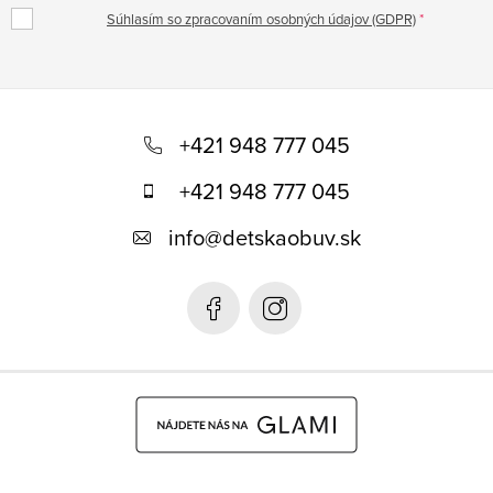
Súhlasím so zpracovaním osobných údajov (GDPR)
Z
á
+421 948 777 045
p
+421 948 777 045
ä
info
@
detskaobuv.sk
t
i
e