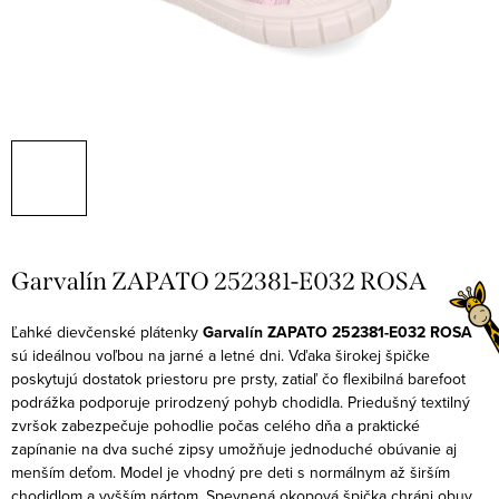
Garvalín ZAPATO 252381-E032 ROSA
Ľahké dievčenské plátenky
Garvalín ZAPATO 252381-E032 ROSA
sú ideálnou voľbou na jarné a letné dni. Vďaka širokej špičke
poskytujú dostatok priestoru pre prsty, zatiaľ čo flexibilná barefoot
podrážka podporuje prirodzený pohyb chodidla. Priedušný textilný
zvršok zabezpečuje pohodlie počas celého dňa a praktické
zapínanie na dva suché zipsy umožňuje jednoduché obúvanie aj
menším deťom.
Model je vhodný pre deti s normálnym až širším
chodidlom a vyšším nártom. Spevnená okopová špička chráni obuv