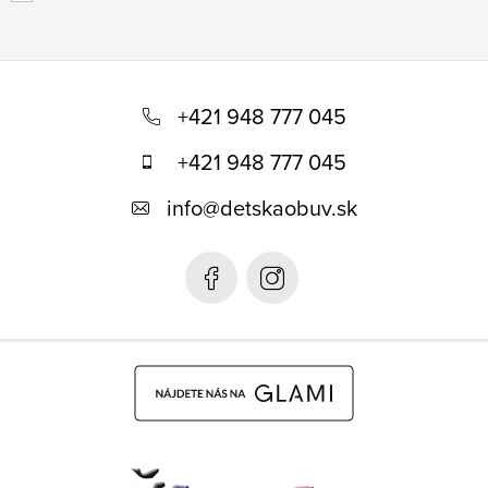
Z
á
+421 948 777 045
p
+421 948 777 045
ä
info
@
detskaobuv.sk
t
i
e