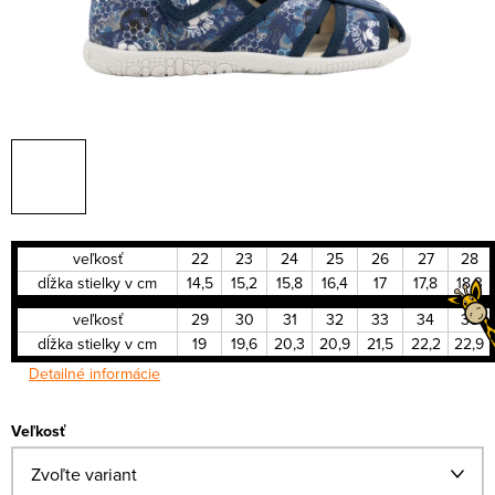
veľkosť
22
23
24
25
26
27
28
dĺžka stielky v cm
14,5
15,2
15,8
16,4
17
17,8
18,3
veľkosť
29
30
31
32
33
34
35
dĺžka stielky v cm
19
19,6
20,3
20,9
21,5
22,2
22,9
Detailné informácie
Veľkosť