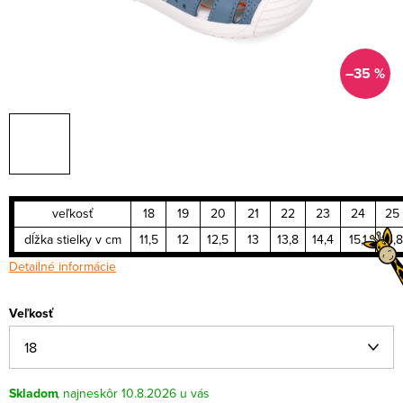
–35 %
veľkosť
18
19
20
21
22
23
24
25
dĺžka stielky v cm
11,5
12
12,5
13
13,8
14,4
15,1
15,8
Detailné informácie
Veľkosť
Skladom
10.8.2026