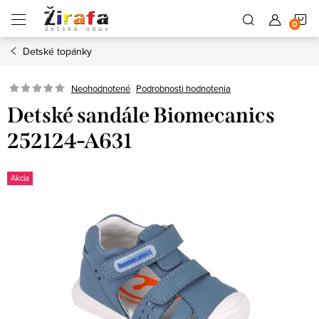
Prejsť
N
na
obsah
Detské topánky
K
Neohodnotené
Podrobnosti hodnotenia
Detské sandále Biomecanics
252124-A631
Akcia