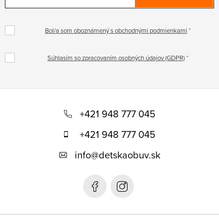
Bol/a som oboznámený s obchodnými podmienkami
Súhlasím so zpracovaním osobných údajov (GDPR)
Z
á
+421 948 777 045
p
+421 948 777 045
ä
info
@
detskaobuv.sk
t
i
e