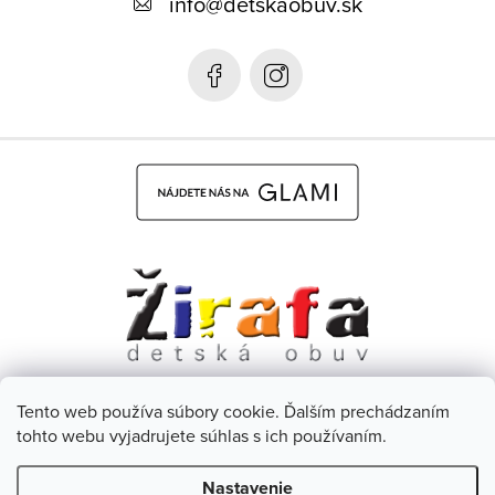
info
@
detskaobuv.sk
t
i
e
Tento web používa súbory cookie. Ďalším prechádzaním
Dětská obuv Žirafa - CZ
Facebook
tohto webu vyjadrujete súhlas s ich používaním.
Nastavenie