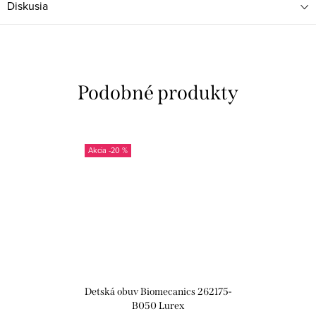
Diskusia
-20 %
Detská obuv Biomecanics 262175-
B050 Lurex