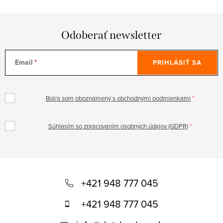
Odoberať newsletter
Email
PRIHLÁSIŤ SA
Bol/a som oboznámený s obchodnými podmienkami
Súhlasím so zpracovaním osobných údajov (GDPR)
Z
á
+421 948 777 045
p
+421 948 777 045
ä