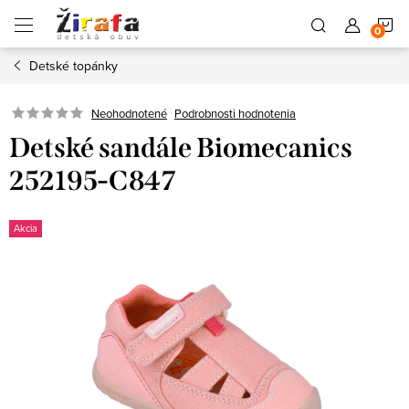
Prejsť
N
na
obsah
Detské topánky
K
Neohodnotené
Podrobnosti hodnotenia
Detské sandále Biomecanics
252195-C847
Akcia