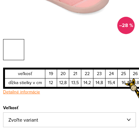
–28 %
veľkosť
19
20
21
22
23
24
25
26
dĺžka stielky v cm
12
12,8
13,5
14,2
14,8
15,4
16
16,8
Detailné informácie
Veľkosť