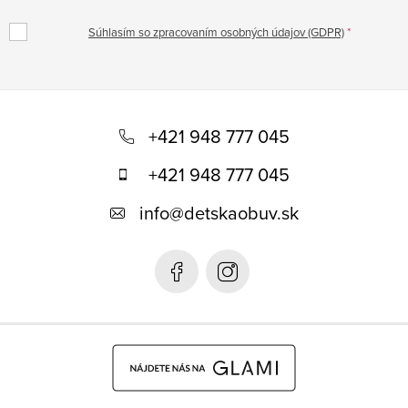
Súhlasím so zpracovaním osobných údajov (GDPR)
Z
á
+421 948 777 045
p
+421 948 777 045
ä
info
@
detskaobuv.sk
t
i
e