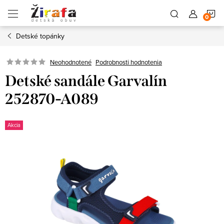
Prejsť
N
na
obsah
Detské topánky
K
Neohodnotené
Podrobnosti hodnotenia
Detské sandále Garvalín
252870-A089
Akcia