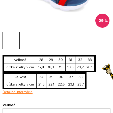
-29 %
veľkosť
28
29
30
31
32
33
dĺžka stielky v cm
17,8
18,3
19
19,5
20,2
20,9
veľkosť
34
35
36
37
38
dĺžka stielky v cm
21,5
22,1
22,6
23,1
23,7
Detailné informácie
Veľkosť