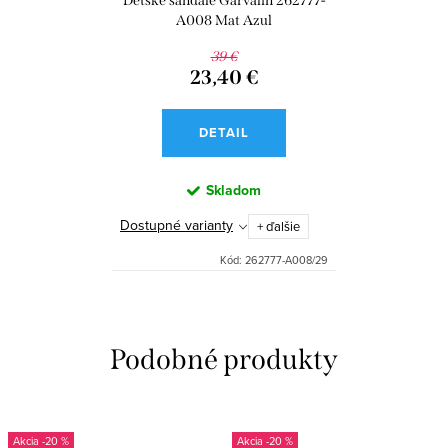
Detské sandále Garvalín 262777-
A008 Mat Azul
39 €
23,40 €
DETAIL
Skladom
Dostupné varianty
+ ďalšie
Kód:
262777-A008/29
-20 %
-20 %