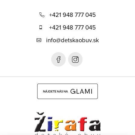
Z
á
+421 948 777 045
p
+421 948 777 045
ä
info
@
detskaobuv.sk
t
i
e