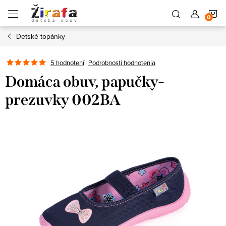
Prejsť
N
na
obsah
Detské topánky
K
5 hodnotení
Podrobnosti hodnotenia
Domáca obuv, papučky-
prezuvky 002BA