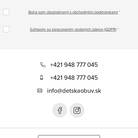
Bol/a som oboznámený s obchodnými podmienkami
Súhlasím so zpracovaním osobných údajov (GDPR)
Z
á
+421 948 777 045
p
+421 948 777 045
ä
info
@
detskaobuv.sk
t
i
e