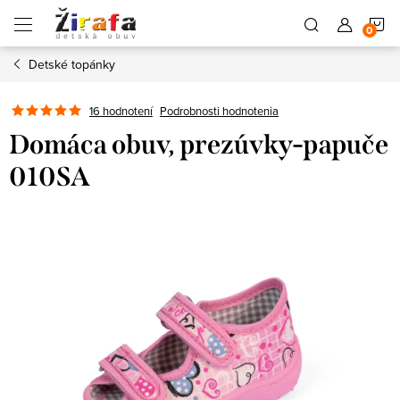
Prejsť
N
na
obsah
Detské topánky
K
16 hodnotení
Podrobnosti hodnotenia
Domáca obuv, prezúvky-papuče
010SA