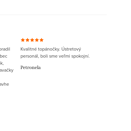
radil
Kvalitné topánočky. Ústretový
ôbec
personál, boli sme veľmi spokojní.
k,
Petronela
davačky
lavhe