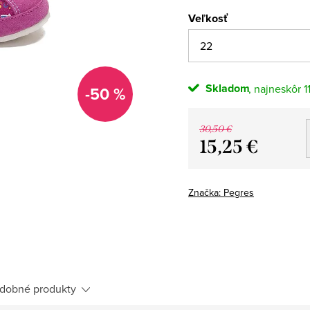
Veľkosť
Skladom
1
-50 %
30,50 €
15,25 €
Jednotková
cena:
Značka:
Pegres
dobné produkty