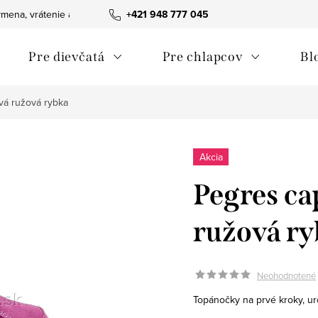
mena, vrátenie a reklamácie tovaru
+421 948 777 045
Ako nakupovať
Obchodn
Pre dievčatá
Pre chlapcov
Bl
vá ružová rybka
Akcia
Pegres ca
ružová r
Neohodnotené
Topánočky na prvé kroky, ur