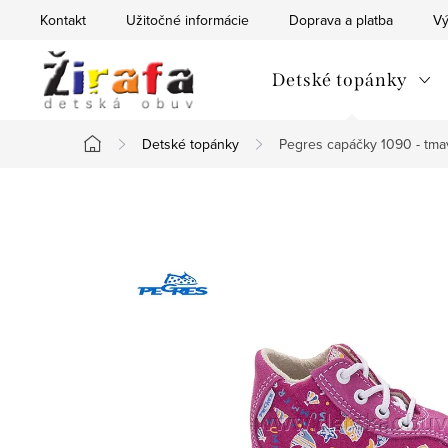
Prejsť
Kontakt
Užitočné informácie
Doprava a platba
Vý
na
obsah
Detské topánky
Detské topánky
Pegres capáčky 1090 - tma
Domov