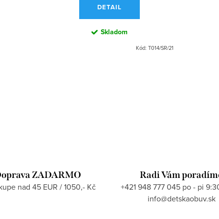
DETAIL
Skladom
Kód:
T014/SR/21
oprava ZADARMO
Radi Vám poradím
ákupe nad 45 EUR / 1050,- Kč
+421 948 777 045 po - pi 9:3
info@detskaobuv.sk