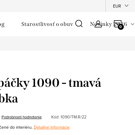
é podmienky
Reklamačný poriadok
Ochrana osobných údajo
EUR
NÁKU
og
Starostlivosť o obuv
Novinky 2026
KOŠÍ
páčky 1090 - tmavá
ybka
Kód:
1090/TM.R/22
Podrobnosti hodnotenia
čené do interiéru.
Detailné informácie