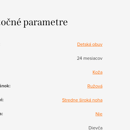
očné parametre
:
Detská obuv
24 mesiacov
Koža
ánok
:
Ružová
vi
:
Stredne široká noha
a
:
Nie
Dievča