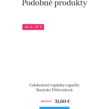
-20 %
Celokožené topánky capačky
Boots4u T014 ružová
31,60 €
39,50 €