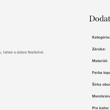
Dodat
Kategória
Záruka
:
 ľahké a dobre flexibilné.
Materiál
:
Farba top
Šírka obu
Membrán
Pre koho
: