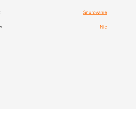
:
Šnurovanie
e
:
Nie