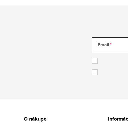
Email
Z
á
O nákupe
Informác
p