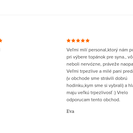
1
Veľmi milí personal,ktorý nám po
pri výbere topánok pre syna., v
neboli nervózne, práveže naopa
Veľmi trpezlive a milé pani pre
(v obchode sme strávili dobrú
hodinku,kym sme si vybrali) a h
maju veľkú trpezlivosť :) Vrelo
odporucam tento obchod.
Eva