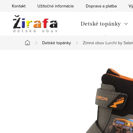
Prejsť
Kontakt
Užitočné informácie
Doprava a platba
Vý
na
obsah
Detské topánky
Detské topánky
Zimná obuv Lurchi by Sal
Domov