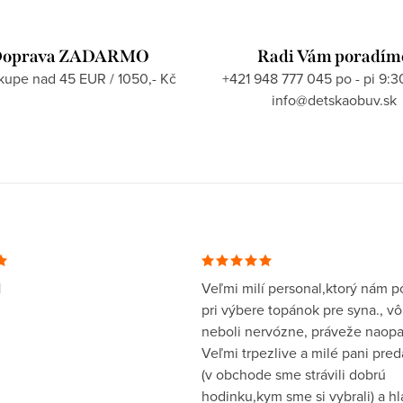
oprava ZADARMO
Radi Vám poradím
ákupe nad 45 EUR / 1050,- Kč
+421 948 777 045 po - pi 9:3
info@detskaobuv.sk
1
Veľmi milí personal,ktorý nám po
pri výbere topánok pre syna., v
neboli nervózne, práveže naopa
Veľmi trpezlive a milé pani pre
(v obchode sme strávili dobrú
hodinku,kym sme si vybrali) a h