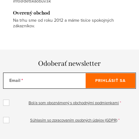
info@detskaobuv.sk
Overený obchod
Na trhu sme od roku 2012 a máme tisíce spokojných
zákazníkov.
Odoberať newsletter
Email
PRIHLÁSIŤ SA
Bol/a som oboznámený s obchodnými podmienkami
Súhlasím so zpracovaním osobných údajov (GDPR)