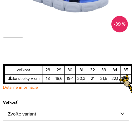
-39 %
veľkosť
28
29
30
31
32
33
34
35
dĺžka stielky v cm
18
18,6
19,4
20,3
21
21,5
22,1
22,8
Detailné informácie
Veľkosť