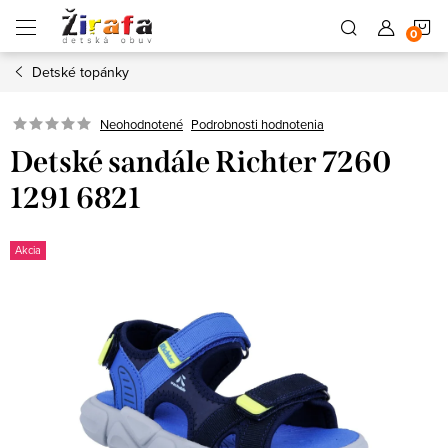
Prejsť
N
na
obsah
Detské topánky
K
Neohodnotené
Podrobnosti hodnotenia
Detské sandále Richter 7260
1291 6821
Akcia