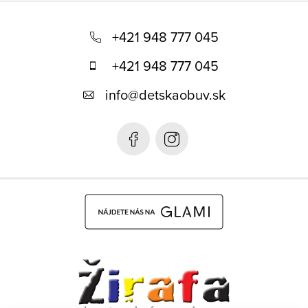
Z
á
+421 948 777 045
p
+421 948 777 045
ä
info
@
detskaobuv.sk
t
i
e