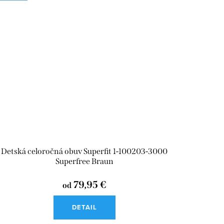
Detská celoročná obuv Superfit 1-100203-3000
Superfree Braun
79,95 €
od
DETAIL