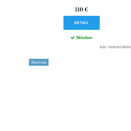
u
k
110 €
k
t
t
DETAIL
o
o
Skladom
v
v
Kód:
1-006097-8000
Novinka