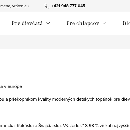
mena, vrátenie a reklamácie tovaru
+421 948 777 045
Ako nakupovať
Obchodn
Pre dievčatá
Pre chlapcov
Bl
ta
v európe
vou a priekopníkom kvality moderných detských topánok pre diev
emecka, Rakúska a Švajčiarska. Výsledok? S 98 % získal najvyšši