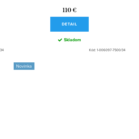
110 €
DETAIL
Skladom
/34
Kód:
1-006097-7500/34
Novinka