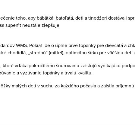
enie toho, aby bábätká, batoľatá, deti a tínedžeri dostávali sp
sa superfit neustále zlepšuje.
ardov WMS. Pokiaľ ide o úplne prvé topánky pre dievčatá a chlapc
tské chodidlá, „strednú“ (mittel), optimálnu šírku pre väčšinu det
i, ktoré vďaka pokročilému šnurovaniu zaisťujú vynikajúcu podpo
vanie a vyzúvanie topánky a trvalú kvalitu.
ky malých detí v suchu za každého počasia a zaistia príjemnú 