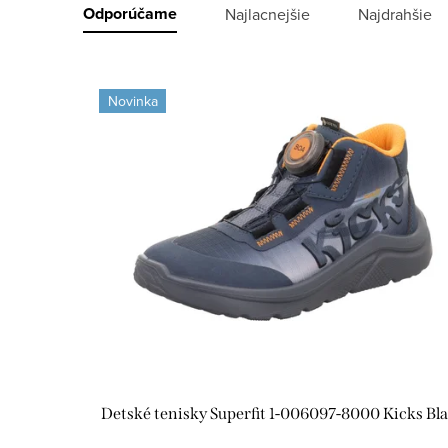
R
Odporúčame
Najlacnejšie
Najdrahšie
a
V
d
Novinka
ý
e
p
n
i
i
s
e
p
p
r
r
o
o
d
d
Detské tenisky Superfit 1-006097-8000 Kicks Bl
u