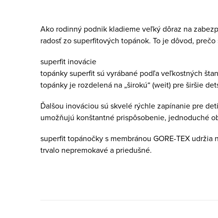
Ako rodinný podnik kladieme veľký dôraz na zabezpeč
radosť zo superfitových topánok. To je dôvod, prečo 
superfit inovácie
topánky superfit sú vyrábané podľa veľkostných štand
topánky je rozdelená na „širokú“ (weit) pre širšie de
Ďalšou inováciou sú skvelé rýchle zapínanie pre det
umožňujú konštantné prispôsobenie, jednoduché obú
superfit topánočky s membránou GORE-TEX udržia nôž
trvalo nepremokavé a priedušné.