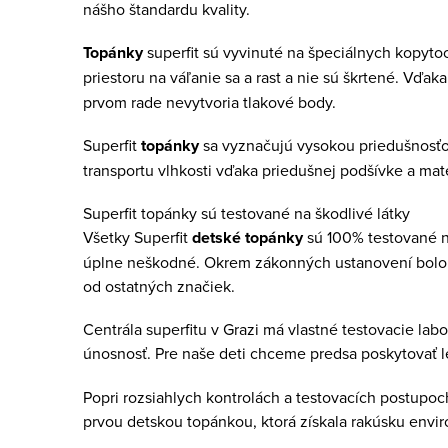
nášho štandardu kvality.
Topánky
superfit sú vyvinuté na špeciálnych kopyt
priestoru na váľanie sa a rast a nie sú škrtené. V
prvom rade nevytvoria tlakové body.
Superfit
topánky
sa vyznačujú vysokou priedušnosťou.
transportu vlhkosti vďaka priedušnej podšívke a mat
Superfit topánky sú testované na škodlivé látky
Všetky Superfit
detské topánky
sú 100% testované n
úplne neškodné. Okrem zákonných ustanovení bolo su
od ostatných značiek.
Centrála superfitu v Grazi má vlastné testovacie lab
únosnosť. Pre naše deti chceme predsa poskytovať l
Popri rozsiahlych kontrolách a testovacích postupoch
prvou detskou topánkou, ktorá získala rakúsku envi