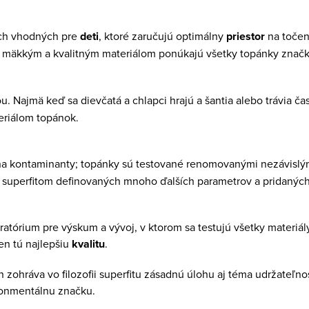
och vhodných pre
deti
, ktoré zaručujú optimálny
priestor
na točen
ďaka mäkkým a kvalitným materiálom ponúkajú všetky topánky znač
 Najmä keď sa dievčatá a chlapci hrajú a šantia alebo trávia ča
eriálom topánok.
a kontaminanty; topánky sú testované renomovanými nezávislými 
perfitom definovaných mnoho ďalších parametrov a pridaných k 
oratórium pre výskum a vývoj, v ktorom sa testujú všetky materiá
en tú najlepšiu
kvalitu
.
 zohráva vo filozofii superfitu zásadnú úlohu aj téma udržateľn
ronmentálnu značku.