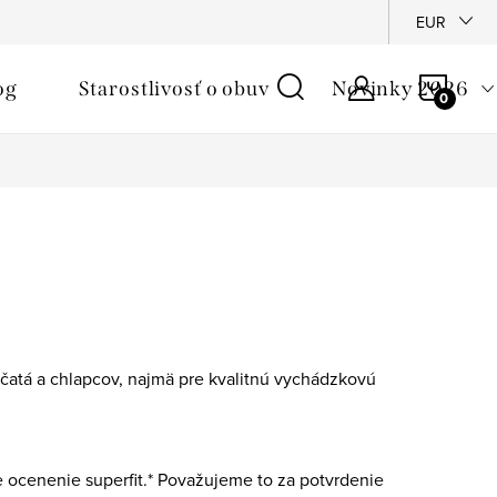
é podmienky
Reklamačný poriadok
Ochrana osobných údajo
EUR
NÁKU
og
Starostlivosť o obuv
Novinky 2026
KOŠÍ
čatá a chlapcov, najmä pre kvalitnú vychádzkovú
e ocenenie superfit.* Považujeme to za potvrdenie