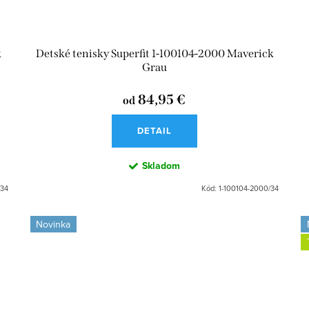
k
Detské tenisky Superfit 1-100104-2000 Maverick
Grau
84,95 €
od
DETAIL
Skladom
/34
Kód:
1-100104-2000/34
Novinka