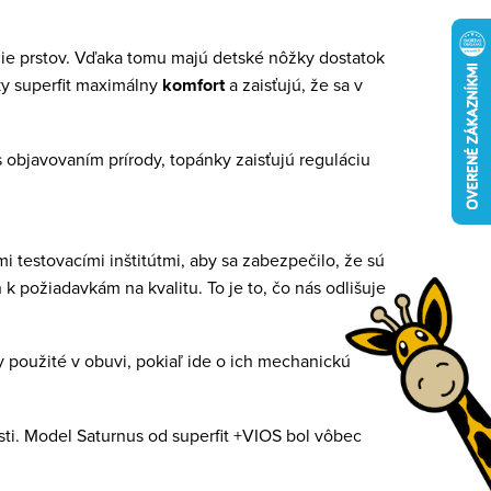
ie prstov. Vďaka tomu majú detské nôžky dostatok
ky superfit maximálny
komfort
a zaisťujú, že sa v
s objavovaním prírody, topánky zaisťujú reguláciu
testovacími inštitútmi, aby sa zabezpečilo, že sú
požiadavkám na kvalitu. To je to, čo nás odlišuje
ly použité v obuvi, pokiaľ ide o ich mechanickú
osti. Model Saturnus od superfit +VIOS bol vôbec