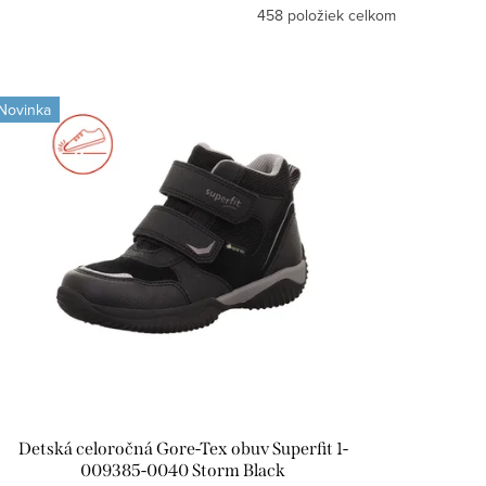
458
položiek celkom
Novinka
Detská celoročná Gore-Tex obuv Superfit 1-
009385-0040 Storm Black