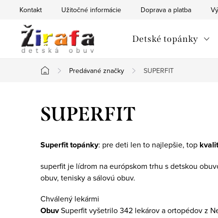
Prejsť
Kontakt
Užitočné informácie
Doprava a platba
Vý
na
obsah
Detské topánky
Predávané značky
SUPERFIT
Domov
SUPERFIT
Superfit topánky
: pre deti len to najlepšie, top
kvali
superfit je lídrom na európskom trhu s detskou obu
obuv, tenisky a sálovú obuv.
Chválený lekármi
Obuv
Superfit vyšetrilo 342 lekárov a ortopédov z N