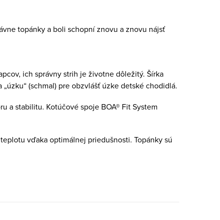
rávne topánky a boli schopní znovu a znovu nájsť
ov, ich správny strih je životne dôležitý. Šírka
í a „úzku“ (schmal) pre obzvlášť úzke detské chodidlá.
ru a stabilitu. Kotúčové spoje BOA® Fit System
teplotu vďaka optimálnej priedušnosti. Topánky sú