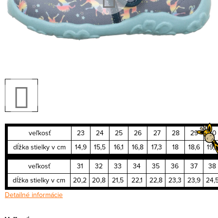
veľkosť
23
24
25
26
27
28
29
30
dĺžka stielky v cm
14,9
15,5
16,1
16,8
17,3
18
18,6
19,
veľkosť
31
32
33
34
35
36
37
38
dĺžka stielky v cm
20,2
20,8
21,5
22,1
22,8
23,3
23,9
24,
Detailné informácie