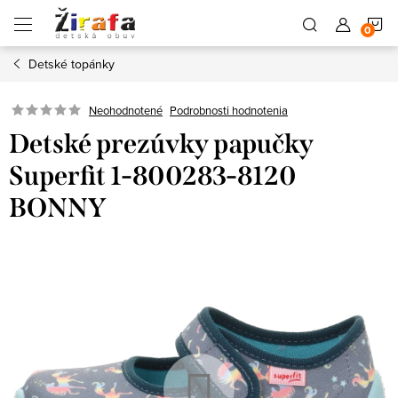
Prejsť
N
na
obsah
Detské topánky
K
Neohodnotené
Podrobnosti hodnotenia
Detské prezúvky papučky
Superfit 1-800283-8120
BONNY