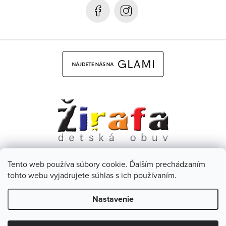
i
e
Tento web používa súbory cookie. Ďalším prechádzaním
Dětská obuv Žirafa - CZ
Facebook
tohto webu vyjadrujete súhlas s ich používaním.
Nastavenie
Copyright 2026
Žirafa Detská obuv
. Všetky práva vyhradené.
Upraviť nastavenie cookies