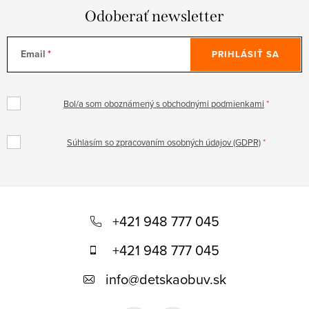
Odoberať newsletter
Email
PRIHLÁSIŤ SA
Bol/a som oboznámený s obchodnými podmienkami
Súhlasím so zpracovaním osobných údajov (GDPR)
Z
á
+421 948 777 045
p
+421 948 777 045
ä
info
@
detskaobuv.sk
t