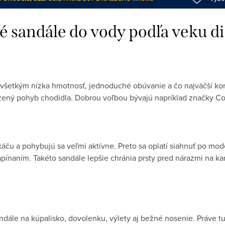
é sandále do vody podľa veku di
všetkým nízka hmotnosť, jednoduché obúvanie a čo najväčší ko
ený pohyb chodidla. Dobrou voľbou bývajú napríklad značky Coq
skáču a pohybujú sa veľmi aktívne. Preto sa oplatí siahnuť po mo
apínaním. Takéto sandále lepšie chránia prsty pred nárazmi na ka
andále na kúpalisko, dovolenku, výlety aj bežné nosenie. Práve 