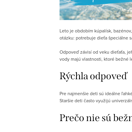
Leto je obdobím kúpalísk, bazénov, 
otázku: potrebuje dieťa špeciálne 
Odpoveď závisí od veku dieťaťa, jeh
vody majú vlastnosti, ktoré bežné
Rýchla odpoveď
Pre najmenšie deti sú ideálne ľahké
Staršie deti často využijú univerzá
Prečo nie sú bež