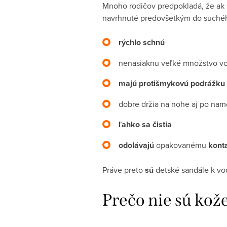
Mnoho rodičov predpokladá, že ak s
navrhnuté predovšetkým do suchéh
rýchlo schnú
nenasiaknu veľké množstvo v
majú protišmykovú podrážku
dobre držia na nohe aj po na
ľahko sa čistia
odolávajú
opakovanému
kont
Práve preto
sú
detské sandále k v
Prečo nie sú kož