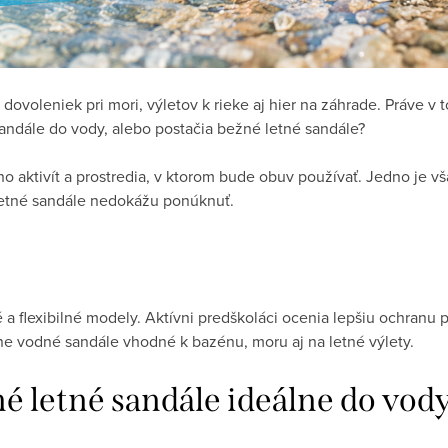
dovoleniek pri mori, výletov k rieke aj hier na záhrade. Práve v t
sandále do vody, alebo postačia bežné letné sandále?
o aktivít a prostredia, v ktorom bude obuv používať. Jedno je vš
 letné sandále nedokážu ponúknuť.
 a flexibilné modely. Aktívni predškoláci ocenia lepšiu ochranu pr
lne vodné sandále vhodné k bazénu, moru aj na letné výlety.
né letné sandále ideálne do vod