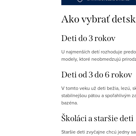
Ako vybrať detsk
Deti do 3 rokov
U najmenších detí rozhoduje predo
modely, ktoré neobmedzujú prirodz
Deti od 3 do 6 rokov
V tomto veku už deti bežia, lezú, 
stabilnejšou pätou a spoľahlivým z
bazéna.
Školáci a staršie deti
Staršie deti zvyčajne chcú jedny s