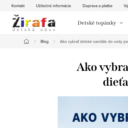
Prejsť
Kontakt
Užitočné informácie
Doprava a platba
Vý
na
obsah
Detské topánky
Blog
Ako vybrať detské sandále do vody po
Domov
Ako vybra
dieť