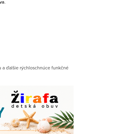
eva
.
nu a ďalšie rýchloschnúce funkčné