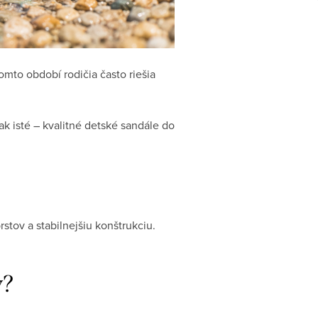
omto období rodičia často riešia
ak isté – kvalitné detské sandále do
stov a stabilnejšiu konštrukciu.
y?