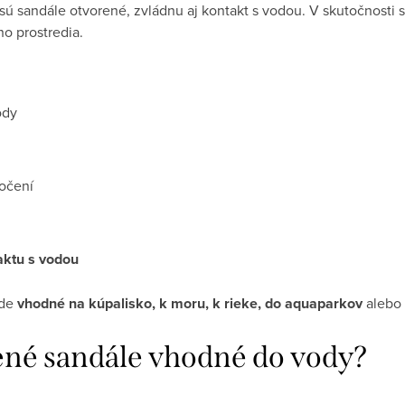
ú sandále otvorené, zvládnu aj kontakt s vodou. V skutočnosti 
o prostredia.
ody
močení
aktu s vodou
ode
vhodné na kúpalisko, k moru, k rieke, do aquaparkov
alebo
ené sandále vhodné do vody?