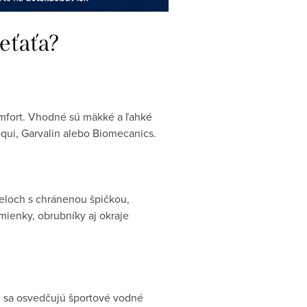
eťaťa?
mfort. Vhodné sú mäkké a ľahké
ui, Garvalin alebo Biomecanics.
deloch s chránenou špičkou,
mienky, obrubníky aj okraje
tu sa osvedčujú športové vodné