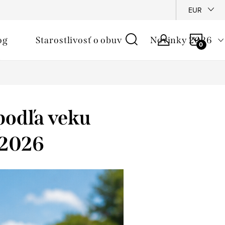
é podmienky
Reklamačný poriadok
Ochrana osobných údajo
EUR
NÁKU
og
Starostlivosť o obuv
Novinky 2026
KOŠÍ
podľa veku
 2026