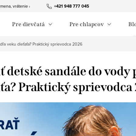
mena, vrátenie a reklamácie tovaru
+421 948 777 045
Ako nakupovať
Obchodn
Pre dievčatá
Pre chlapcov
Bl
dľa veku dieťaťa? Praktický sprievodca 2026
ť detské sandále do vody 
aťa? Praktický sprievodca