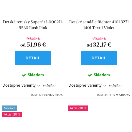
Detské tenisky Superfit 1-000211-
Detské sandále Richter 4101 3271
5530 Rush Pink
1401 Textil Violet
64,95 €
45,95 €
51,96 €
32,17 €
od
od
DETAIL
DETAIL
Skladom
Skladom
Dostupné varianty
Dostupné varianty
+ ďalšie
+ ďalšie
Kód:
1-000211-5530/27
Kód:
4101 3271 1401/25
Novinka
-20 %
-20 %