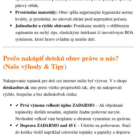
pätový oblúk.
Prvotriedne materiály:
Obuv spĺňa najprísnejšie hygienické normy
kvality, je priedušná, no zároveň chráni pred nepriazňou počasia.
Jednoduché a rýchle obúvanie:
Ponúkame modely s obľúbeným
zapínaním na suchý zips, elastickými šnúrkami či inovatívnym BOA
systémom, ktoré hravo zvládnu aj menšie deti.
Prečo nakúpiť detskú obuv práve u nás?
(Naše výhody & Tipy)
Nakupovanie topánok pre deti cez internet môže byť výzvou. V e-shope
detskaobuv.sk
sme preto všetko prispôsobili tak, aby ste nakupovali
rýchlo, bezpečne a bez akéhokoľvek rizika:
Prvá výmena veľkosti úplne ZADARMO
✔
– Ak objednané
topánočky dieťaťu nesadnú, neplatíte žiadne poštovné navyše.
Nevhodnú veľkosť vám bezplatne a obratom vymeníme za správnu.
Doprava ZADARMO nad 45 €
✔
– Ušetrite na poštovnom. Stačí
do košíka vložiť napríklad celoročné topánky a papučky a dopravu