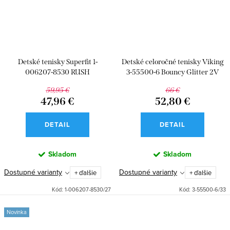
Detské tenisky Superfit 1-
Detské celoročné tenisky Viking
006207-8530 RUSH
3-55500-6 Bouncy Glitter 2V
Lilac
59,95 €
66 €
47,96 €
52,80 €
DETAIL
DETAIL
Skladom
Skladom
Dostupné varianty
Dostupné varianty
+ ďalšie
+ ďalšie
Kód:
1-006207-8530/27
Kód:
3-55500-6/33
Novinka