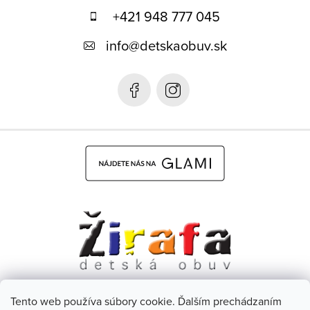
p
+421 948 777 045
ä
info
@
detskaobuv.sk
t
i
e
Tento web používa súbory cookie. Ďalším prechádzaním