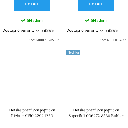
DETAIL
DETAIL
Skladom
Skladom
Dostupné varianty
Dostupné varianty
+ ďalšie
+ ďalšie
Kód:
1-000293-8500/19
Kód:
496 LILLA/22
Novinka
Detské prezúvky papučky
Detské prezúvky papučky
Richter 9150 2292 1220
Superfit 1-006272-8530 Bubble
mauve(Print Fleur)