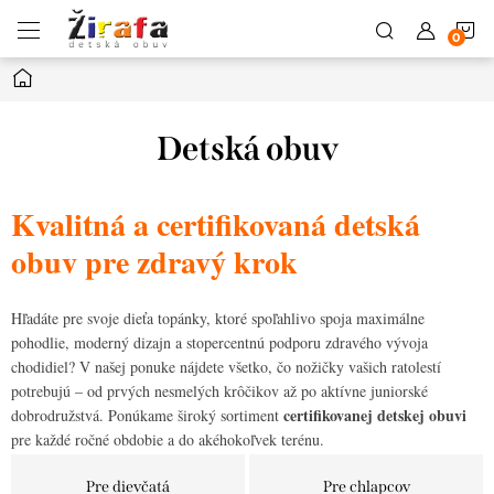
Prejsť
N
na
obsah
Domov
K
Detská obuv
Kvalitná a certifikovaná detská
obuv pre zdravý krok
Hľadáte pre svoje dieťa topánky, ktoré spoľahlivo spoja maximálne
pohodlie, moderný dizajn a stopercentnú podporu zdravého vývoja
chodidiel? V našej ponuke nájdete všetko, čo nožičky vašich ratolestí
potrebujú – od prvých nesmelých krôčikov až po aktívne juniorské
certifikovanej detskej obuvi
dobrodružstvá. Ponúkame široký sortiment
pre každé ročné obdobie a do akéhokoľvek terénu.
Pre dievčatá
Pre chlapcov