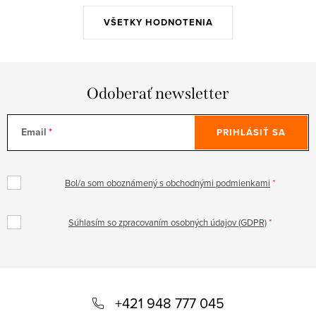
VŠETKY HODNOTENIA
Odoberať newsletter
Email
PRIHLÁSIŤ SA
Bol/a som oboznámený s obchodnými podmienkami
Súhlasím so zpracovaním osobných údajov (GDPR)
Z
á
+421 948 777 045