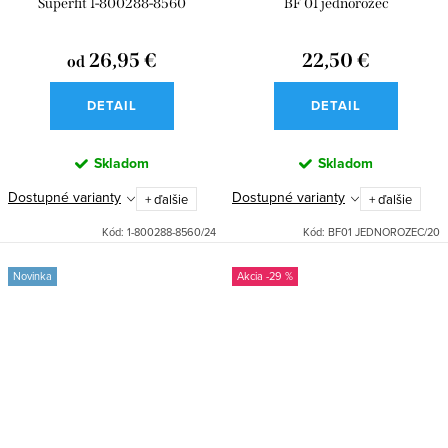
Superfit 1-800288-8560
BF 01 jednorožec
BELINDA
26,95 €
22,50 €
od
DETAIL
DETAIL
Skladom
Skladom
Dostupné varianty
Dostupné varianty
+ ďalšie
+ ďalšie
Kód:
1-800288-8560/24
Kód:
BF01 JEDNOROZEC/20
Novinka
-29 %