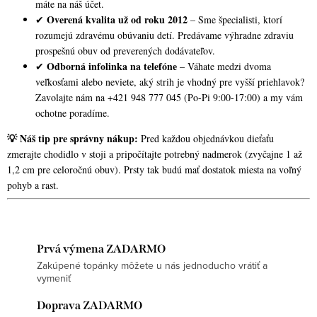
máte na náš účet.
Overená kvalita už od roku 2012
✔
– Sme špecialisti, ktorí
rozumejú zdravému obúvaniu detí. Predávame výhradne zdraviu
prospešnú obuv od preverených dodávateľov.
Odborná infolinka na telefóne
✔
– Váhate medzi dvoma
veľkosťami alebo neviete, aký strih je vhodný pre vyšší priehlavok?
Zavolajte nám na +421 948 777 045 (Po-Pi 9:00-17:00) a my vám
ochotne poradíme.
💡 Náš tip pre správny nákup:
Pred každou objednávkou dieťaťu
zmerajte chodidlo v stoji a pripočítajte potrebný nadmerok (zvyčajne 1 až
1,2 cm pre celoročnú obuv). Prsty tak budú mať dostatok miesta na voľný
pohyb a rast.
Prvá výmena ZADARMO
Zakúpené topánky môžete u nás jednoducho vrátiť a
vymeniť
Doprava ZADARMO