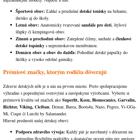
i
Športovú obuv:
detské tenisky
Ľahké a priedušné
na behanie,
s
ihrisko aj do školy.
u
Letnú obuv:
sandále pre deti
Anatomicky tvarované
, štýlové
šľapky či kempingovú obuv.
Zimnú a prechodnú obuv:
členkové
Zateplené čižmy, snehule a
detské topánky
s nepremokavou membránou.
Domácu obuv a obuv do dažďa:
Pohodlné detské papučky do
škôlky a vysoko odolné gumáky.
Prémiové značky, ktorým rodičia dôverujú
Zdravie detských nôh je u nás na prvom mieste. Preto spolupracujeme
výhradne s poprednými svetovými a európskymi výrobcami. Vyberte si
Superfit, Keen, Biomecanics, Garvalín,
prémiovú kvalitu od značiek ako
Richter, Viking, Ciciban
, Demar, Barea, Boots4u, Nazo, Pegres, Vi-GGa-
Mi, Coqui či Lurchi by Salamander.
Hlavné prednosti našej detskej obuvi:
Podpora zdravého vývoja:
Každý pár je navrhnutý s dôrazom na
optimálnu flexibilitu podrážky a dostatočne pevnú pätu pre správny