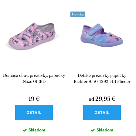
e
Najlacnejšie
V
n
Novinka
ý
Najdrahšie
i
p
e
Abecedne
i
p
s
r
p
o
r
d
Domáca obuv, prezúvky, papučky
Detské prezúvky papučky
o
u
Nazo 018BD
Richter 9150 4292 1411 Flieder
d
Cat
k
u
19 €
29,95 €
od
t
k
o
DETAIL
DETAIL
t
v
o
Skladom
Skladom