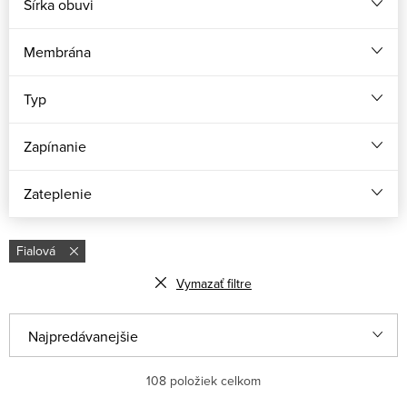
Šírka obuvi
Membrána
Typ
Zapínanie
Zateplenie
Fialová
Vymazať filtre
R
Najpredávanejšie
a
Odporúčame
108
položiek celkom
d