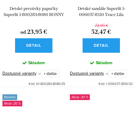
Detské prezúvky papučky
Detské sandále Superfit 1-
Superfit 1-800283-8080 BONNY
006037-8510 Trace Lila
BLAU
74,95 €
23,95 €
52,47 €
od
DETAIL
DETAIL
Skladom
Skladom
Dostupné varianty
Dostupné varianty
+ ďalšie
+ ďalšie
Kód:
61-800283-8080/25
Kód:
1-006037-8510/32
Novinka
-30 %
-20 %