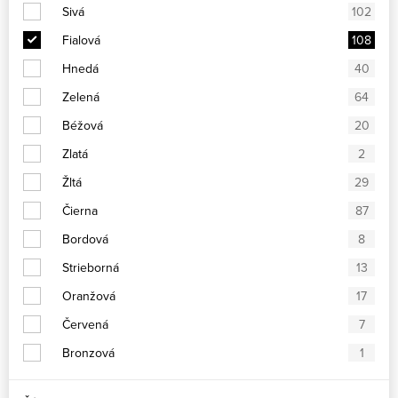
Sivá
102
Fialová
108
Hnedá
40
Zelená
64
Béžová
20
Zlatá
2
Žltá
29
Čierna
87
Bordová
8
Strieborná
13
Oranžová
17
Červená
7
Bronzová
1