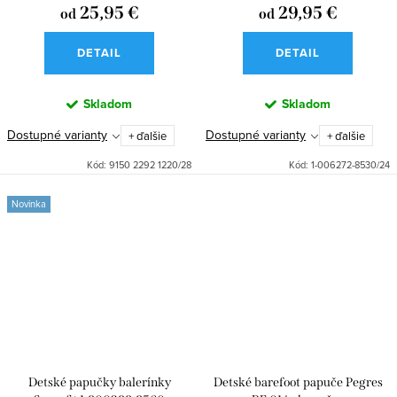
25,95 €
29,95 €
od
od
DETAIL
DETAIL
Skladom
Skladom
Dostupné varianty
Dostupné varianty
+ ďalšie
+ ďalšie
Kód:
9150 2292 1220/28
Kód:
1-006272-8530/24
Novinka
Detské papučky balerínky
Detské barefoot papuče Pegres