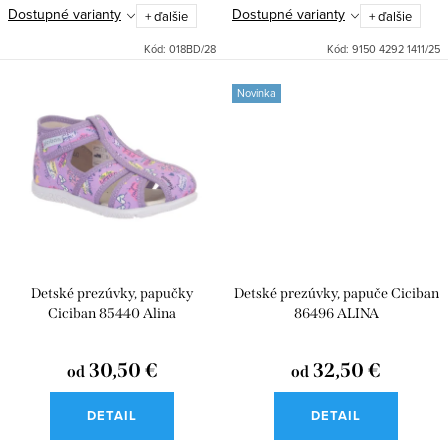
v
Dostupné varianty
Dostupné varianty
+ ďalšie
+ ďalšie
Kód:
018BD/28
Kód:
9150 4292 1411/25
Novinka
Detské prezúvky, papučky
Detské prezúvky, papuče Ciciban
Ciciban 85440 Alina
86496 ALINA
30,50 €
32,50 €
od
od
DETAIL
DETAIL