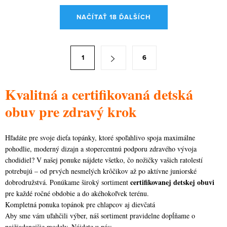
O
NAČÍTAŤ 18 ĎALŠÍCH
v
l
á
S
1
6
d
t
a
r
c
Kvalitná a certifikovaná detská
á
i
n
obuv pre zdravý krok
e
k
p
o
Hľadáte pre svoje dieťa topánky, ktoré spoľahlivo spoja maximálne
r
v
pohodlie, moderný dizajn a stopercentnú podporu zdravého vývoja
v
a
chodidiel? V našej ponuke nájdete všetko, čo nožičky vašich ratolestí
k
potrebujú – od prvých nesmelých krôčikov až po aktívne juniorské
n
y
certifikovanej detskej obuvi
dobrodružstvá. Ponúkame široký sortiment
i
v
pre každé ročné obdobie a do akéhokoľvek terénu.
e
Kompletná ponuka topánok pre chlapcov aj dievčatá
ý
Aby sme vám uľahčili výber, náš sortiment pravidelne dopĺňame o
p
najžiadanejšie modely. Nájdete u nás: