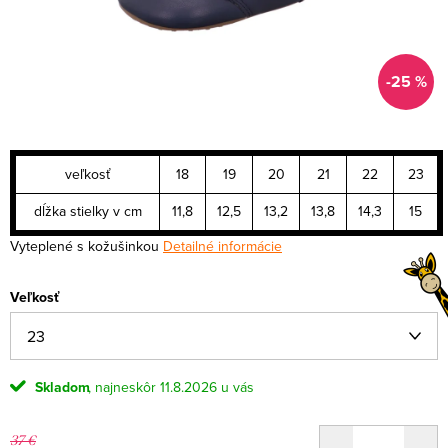
-25 %
veľkosť
18
19
20
21
22
23
dĺžka stielky v cm
11,8
12,5
13,2
13,8
14,3
15
Vyteplené s kožušinkou
Detailné informácie
Veľkosť
Skladom
11.8.2026
37 €