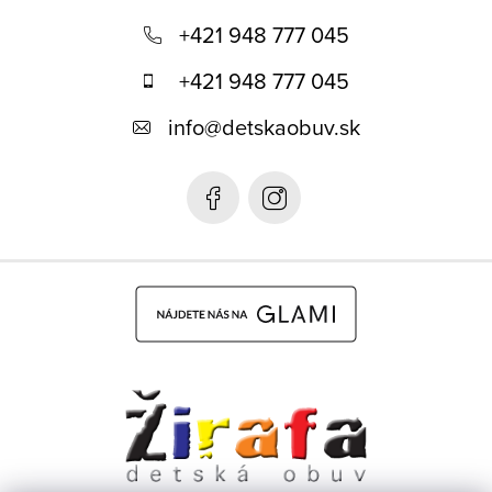
á
+421 948 777 045
p
+421 948 777 045
ä
info
@
detskaobuv.sk
t
i
e