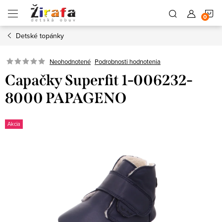
Prejsť
N
na
obsah
Detské topánky
K
Neohodnotené
Podrobnosti hodnotenia
Capačky Superfit 1-006232-
8000 PAPAGENO
Akcia