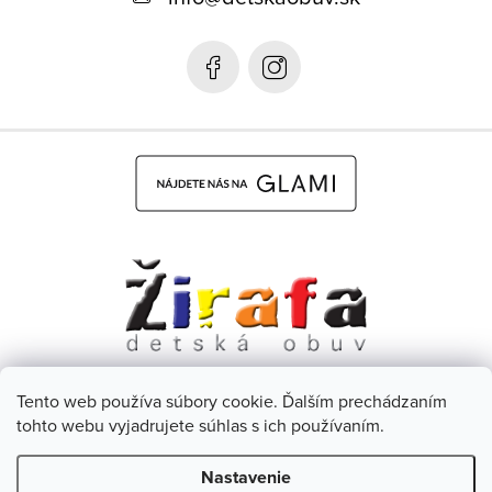
t
i
e
Tento web používa súbory cookie. Ďalším prechádzaním
Dětská obuv Žirafa - CZ
Facebook
tohto webu vyjadrujete súhlas s ich používaním.
Nastavenie