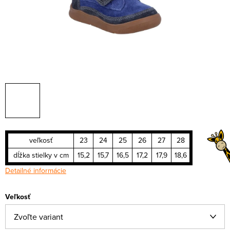
veľkosť
23
24
25
26
27
28
dĺžka stielky v cm
15,2
15,7
16,5
17,2
17,9
18,6
Detailné informácie
Veľkosť