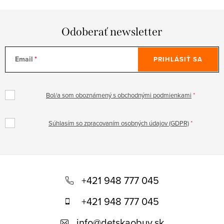
Odoberať newsletter
Email
PRIHLÁSIŤ SA
Bol/a som oboznámený s obchodnými podmienkami
Súhlasím so zpracovaním osobných údajov (GDPR)
Z
á
+421 948 777 045
p
+421 948 777 045
ä
info
@
detskaobuv.sk