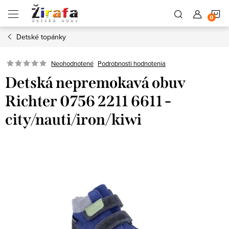
Prejsť
N
na
obsah
Detské topánky
K
Neohodnotené
Podrobnosti hodnotenia
Detská nepremokavá obuv
Richter 0756 2211 6611 -
city/nauti/iron/kiwi