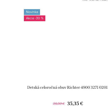
Novinka
-30 %
Detská celoročná obuv Richter 4900 3271 0201
35,35 €
50,50 €