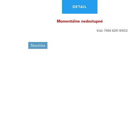
t
t
DETAIL
o
o
Momentálne nedostupné
v
v
Kód:
7454 4291 9902
Novinka