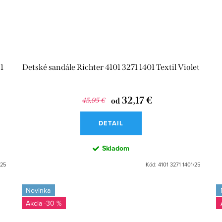
1
Detské sandále Richter 4101 3271 1401 Textil Violet
32,17 €
45,95 €
od
DETAIL
Skladom
/25
Kód:
4101 3271 1401/25
Novinka
-30 %