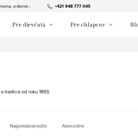
mena, vrátenie a reklamácie tovaru
+421 948 777 045
Ako nakupovať
Obchodn
Pre dievčatá
Pre chlapcov
Bl
 a tradícia od roku 1893.
Najpredávanejšie
Abecedne