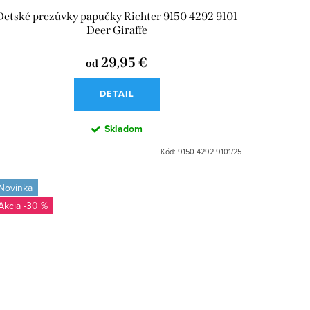
Detské prezúvky papučky Richter 9150 4292 9101
Deer Giraffe
29,95 €
od
DETAIL
Skladom
Kód:
9150 4292 9101/25
Novinka
-30 %