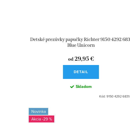
Detské prezúvky papučky Richter 9150 4292 683
Blue Unicorn
29,95 €
od
DETAIL
Skladom
Kód:
9150 4292 6831
Novinka
-29 %