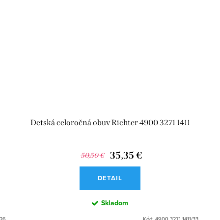
Detská celoročná obuv Richter 4900 3271 1411
35,35 €
50,50 €
DETAIL
Skladom
/26
Kód:
4900 3271 1411/33