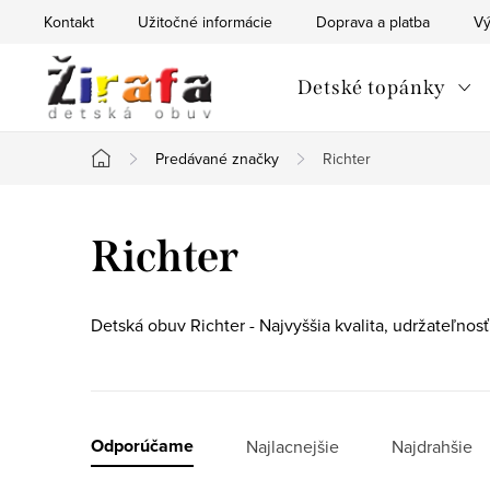
Prejsť
Kontakt
Užitočné informácie
Doprava a platba
Vý
na
obsah
Detské topánky
Predávané značky
Richter
Domov
Richter
Detská obuv Richter - Najvyššia kvalita, udržateľnosť
R
Odporúčame
Najlacnejšie
Najdrahšie