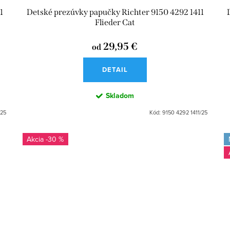
1
Detské prezúvky papučky Richter 9150 4292 1411
Flieder Cat
29,95 €
od
DETAIL
Skladom
/25
Kód:
9150 4292 1411/25
-30 %