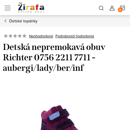
Prejsť
N
na
obsah
Detské topánky
K
Neohodnotené
Podrobnosti hodnotenia
Detská nepremokavá obuv
Richter 0756 2211 7711 -
aubergi/lady/ber/inf