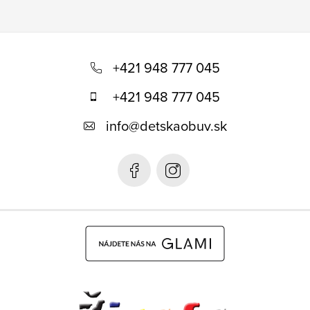
Z
á
+421 948 777 045
p
+421 948 777 045
ä
info
@
detskaobuv.sk
t
i
e