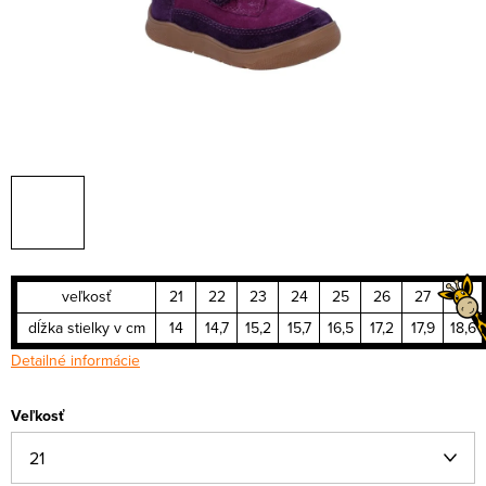
veľkosť
21
22
23
24
25
26
27
28
dĺžka stielky v cm
14
14,7
15,2
15,7
16,5
17,2
17,9
18,6
Detailné informácie
Veľkosť