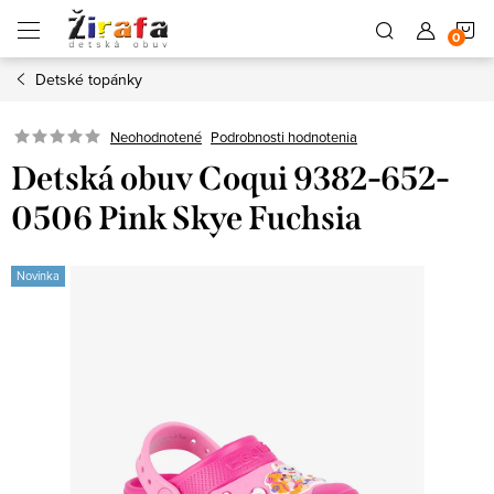
Prejsť
N
na
obsah
Detské topánky
K
Neohodnotené
Podrobnosti hodnotenia
Detská obuv Coqui 9382-652-
0506 Pink Skye Fuchsia
Novinka