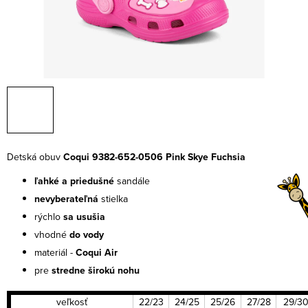
Detská obuv
Coqui 9382-652-0506 Pink Skye Fuchsia
ľahké a priedušné
sandále
nevyberateľná
stielka
rýchlo
sa usušia
vhodné
do vody
materiál -
Coqui Air
pre
stredne širokú nohu
veľkosť
22/23
24/25
25/26
27/28
29/3