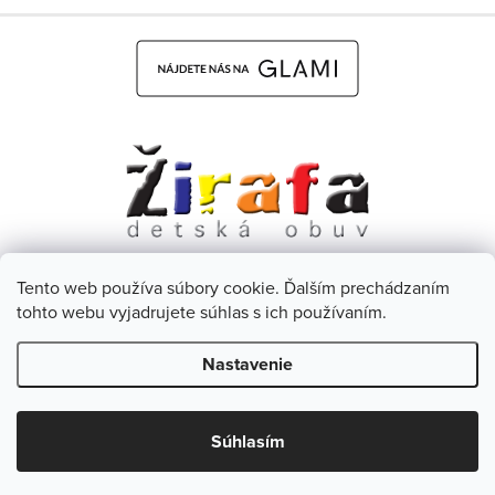
Tento web používa súbory cookie. Ďalším prechádzaním
Dětská obuv Žirafa - CZ
Facebook
tohto webu vyjadrujete súhlas s ich používaním.
Nastavenie
Copyright 2026
Žirafa Detská obuv
. Všetky práva vyhradené.
Upraviť nastavenie cookies
Súhlasím
Vytvoril Shoptet
& Verteco