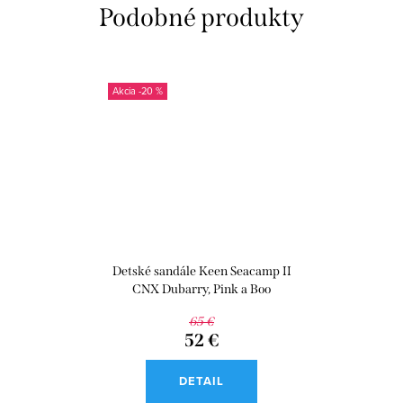
-20 %
Detské sandále Keen Seacamp II
CNX Dubarry, Pink a Boo
65 €
52 €
DETAIL