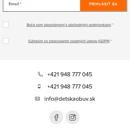
Email
PRIHLÁSIŤ SA
Bol/a som oboznámený s obchodnými podmienkami
Súhlasím so zpracovaním osobných údajov (GDPR)
Z
á
+421 948 777 045
p
+421 948 777 045
ä
info
@
detskaobuv.sk
t
i
e