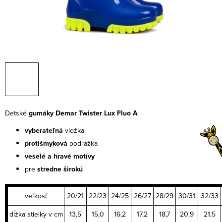
Detské
gumáky Demar Twister Lux Fluo A
vyberateľná
vložka
protišmyková
podrážka
veselé a hravé motívy
pre
stredne širokú
veľkosť
20/21
22/23
24/25
26/27
28/29
30/31
32/33
dĺžka stielky v cm
13,5
15,0
16,2
17,2
18,7
20,9
21,5