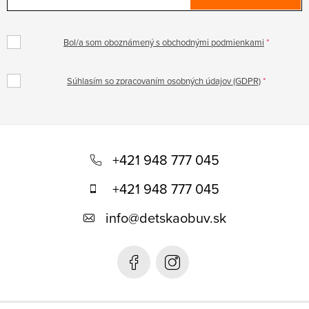
Bol/a som oboznámený s obchodnými podmienkami
Súhlasím so zpracovaním osobných údajov (GDPR)
Z
á
+421 948 777 045
p
+421 948 777 045
ä
info
@
detskaobuv.sk
t
i
e