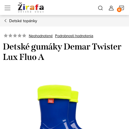
Prejsť
N
na
obsah
Detské topánky
K
Neohodnotené
Podrobnosti hodnotenia
Detské gumáky Demar Twister
Lux Fluo A