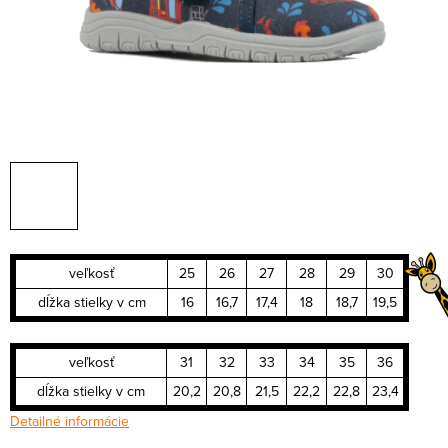
veľkosť
25
26
27
28
29
30
dĺžka stielky v cm
16
16,7
17,4
18
18,7
19,5
veľkosť
31
32
33
34
35
36
dĺžka stielky v cm
20,2
20,8
21,5
22,2
22,8
23,4
Detailné informácie