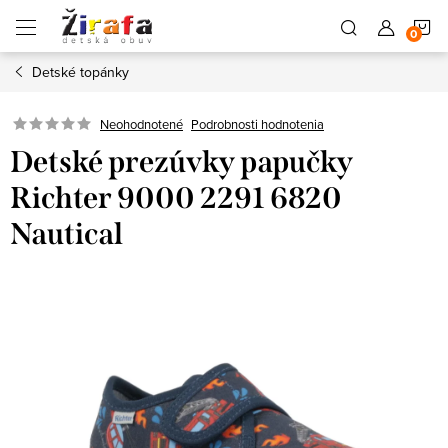
Prejsť
N
na
obsah
Detské topánky
K
Neohodnotené
Podrobnosti hodnotenia
Detské prezúvky papučky
Richter 9000 2291 6820
Nautical