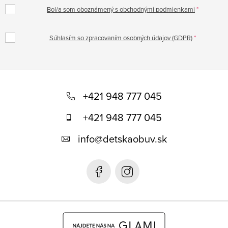
Bol/a som oboznámený s obchodnými podmienkami
Súhlasím so zpracovaním osobných údajov (GDPR)
Z
á
+421 948 777 045
p
+421 948 777 045
ä
info
@
detskaobuv.sk
t
i
e