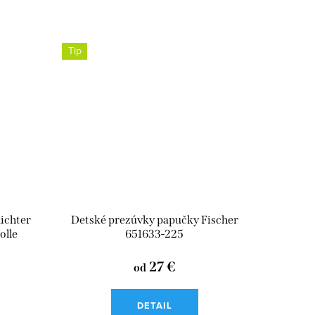
Tip
ichter
Detské prezúvky papučky Fischer
lle
651633-225
27 €
od
DETAIL