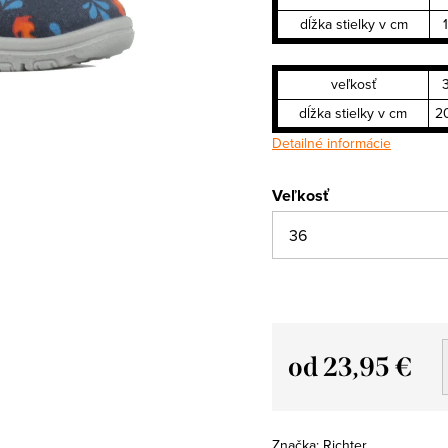
dĺžka stielky v cm
veľkosť
dĺžka stielky v cm
2
Detailné informácie
Veľkosť
od
23,95 €
Jednotková
cena:
Značka:
Richter