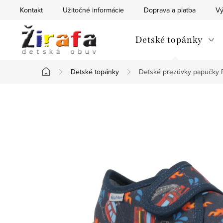
Prejsť
Kontakt
Užitočné informácie
Doprava a platba
Vý
na
obsah
Detské topánky
Detské topánky
Detské prezúvky papučky R
Domov