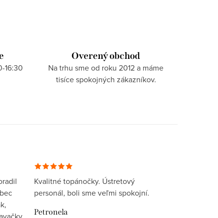
e
Overený obchod
0-16:30
Na trhu sme od roku 2012 a máme
tisíce spokojných zákazníkov.
radil
Kvalitné topánočky. Ústretový
ôbec
personál, boli sme veľmi spokojní.
k,
Petronela
davačky