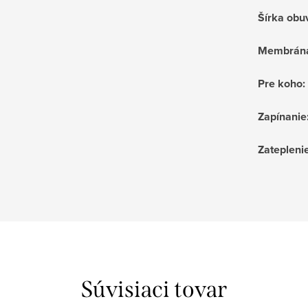
Šírka obu
Membrán
Pre koho
:
Zapínanie
Zatepleni
Súvisiaci tovar