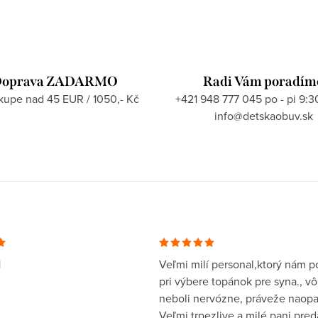
oprava ZADARMO
Radi Vám poradím
ákupe nad 45 EUR / 1050,- Kč
+421 948 777 045 po - pi 9:3
info@detskaobuv.sk
1
Veľmi milí personal,ktorý nám po
pri výbere topánok pre syna., v
neboli nervózne, práveže naopa
Veľmi trpezlive a milé pani pre