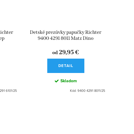
ichter
Detské prezúvky papučky Richter
ep
9400 4291 8011 Matz Dino
29,95 €
od
DETAIL
Skladom
291 6101/25
Kód:
9400 4291 8011/25