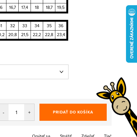
16
16,7
17,4
18
18,7
19,5
31
32
33
34
35
36
0,2
20,8
21,5
22,2
22,8
23,4
PRIDAŤ DO KOŠÍKA
Opýtať sa
Strážiť
Zdieľať
Tlač