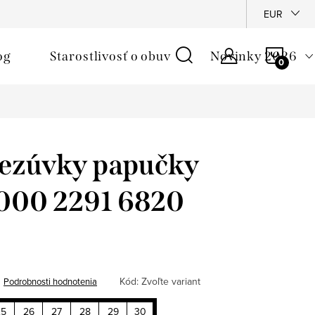
é podmienky
Reklamačný poriadok
Ochrana osobných údajo
EUR
NÁKU
og
Starostlivosť o obuv
Novinky 2026
KOŠÍ
rezúvky papučky
9000 2291 6820
Kód:
Zvoľte variant
Podrobnosti hodnotenia
25
26
27
28
29
30