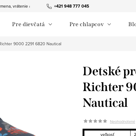
mena, vrátenie a reklamácie tovaru
+421 948 777 045
Ako nakupovať
Obchodn
Pre dievčatá
Pre chlapcov
Bl
ichter 9000 2291 6820 Nautical
Detské p
Richter 
Nautical
Neohodnotené
veľkosť