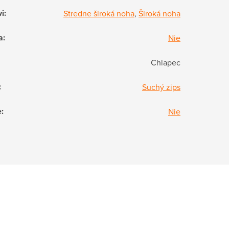
vi
:
Stredne široká noha
,
Široká noha
a
:
Nie
Chlapec
:
Suchý zips
e
:
Nie