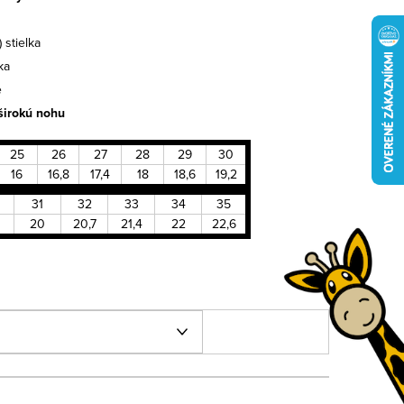
 stielka
ka
e
širokú nohu
25
26
27
28
29
30
16
16,8
17,4
18
18,6
19,2
31
32
33
34
35
20
20,7
21,4
22
22,6