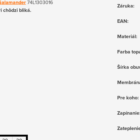
 Salamander
74L1303016
Záruka
:
i chôdzi bliká.
EAN
:
Materiál
:
Farba top
Šírka obu
Membrán
Pre koho
:
Zapínanie
Zatepleni