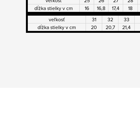
veľkosť
25
26
27
28
dĺžka stielky v cm
16
16,8
17,4
18
veľkosť
31
32
33
dĺžka stielky v cm
20
20,7
21,4