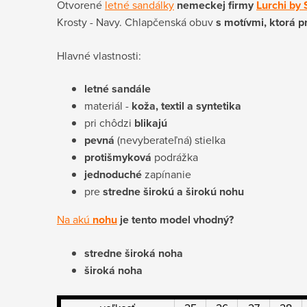
Otvorené
letné sandálky
nemeckej firmy
Lurchi by
Krosty - Navy. Chlapčenská obuv
s motívmi, ktorá pr
Hlavné vlastnosti:
letné sandále
materiál -
koža, textil a syntetika
pri chôdzi
blikajú
pevná
(nevyberateľná) stielka
protišmyková
podrážka
jednoduché
zapínanie
pre
stredne širokú a širokú nohu
Na akú
nohu
je tento model vhodný?
stredne široká noha
široká noha