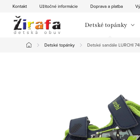
Prejsť
Kontakt
Užitočné informácie
Doprava a platba
Vý
na
obsah
Detské topánky
Detské topánky
Detské sandále LURCHI 74
Domov