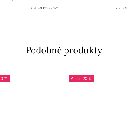
Kód:
74L1303003/25
Kód:
74L
20 %
-20 %