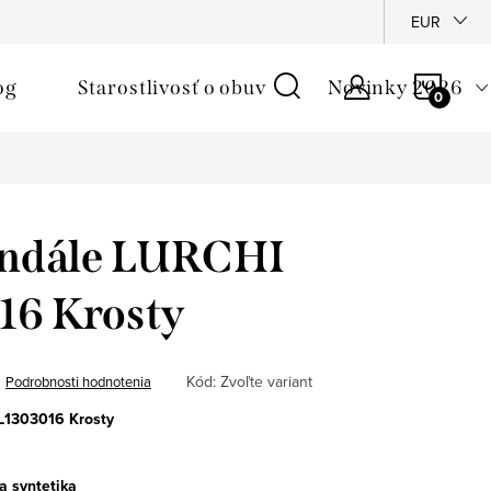
é podmienky
Reklamačný poriadok
Ochrana osobných údajo
EUR
NÁKU
og
Starostlivosť o obuv
Novinky 2026
KOŠÍ
andále LURCHI
16 Krosty
Kód:
Zvoľte variant
Podrobnosti hodnotenia
L1303016 Krosty
 a syntetika