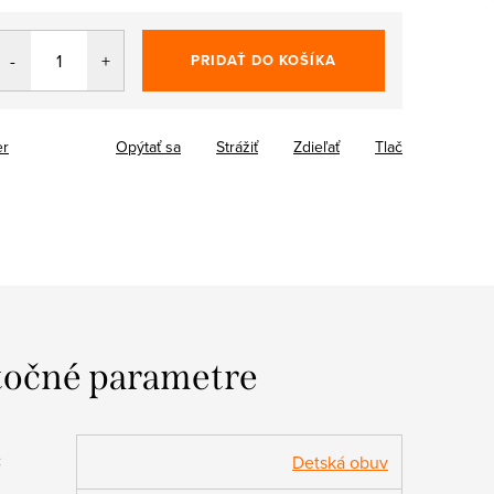
PRIDAŤ DO KOŠÍKA
er
Opýtať sa
Strážiť
Zdieľať
Tlač
očné parametre
:
Detská obuv