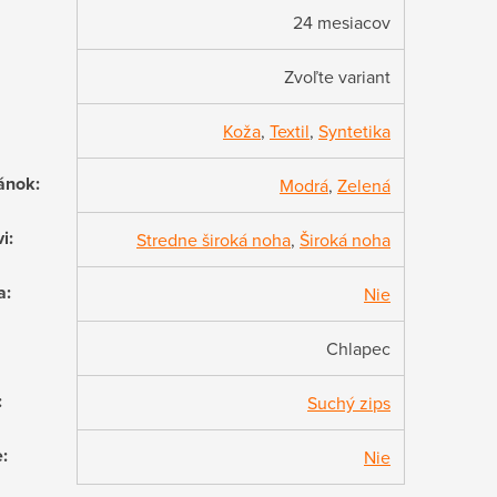
24 mesiacov
Zvoľte variant
Koža
,
Textil
,
Syntetika
ánok
:
Modrá
,
Zelená
vi
:
Stredne široká noha
,
Široká noha
a
:
Nie
Chlapec
:
Suchý zips
e
:
Nie