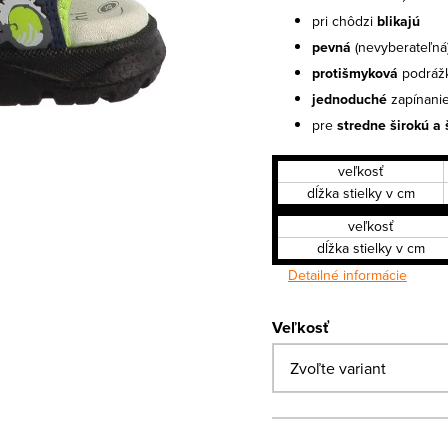
pri chôdzi
blikajú
pevná
(nevyberateľná)
protišmyková
podráž
jednoduché
zapínani
pre
stredne širokú a 
veľkosť
dĺžka stielky v cm
veľkosť
dĺžka stielky v cm
Detailné informácie
Veľkosť