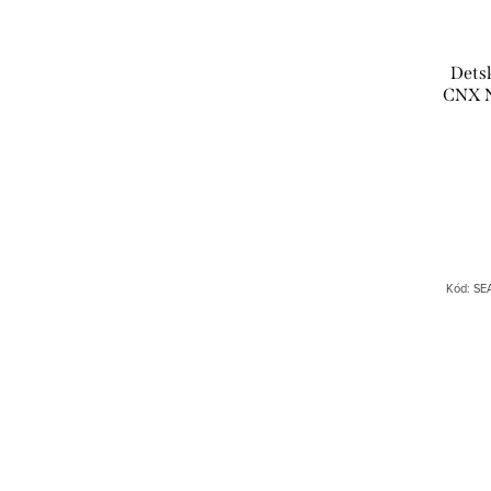
Dets
CNX N
Kód:
SE