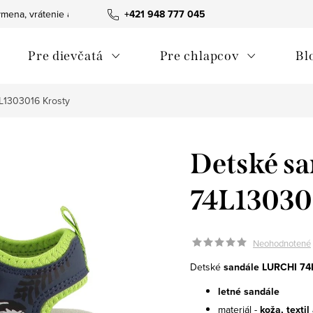
mena, vrátenie a reklamácie tovaru
+421 948 777 045
Ako nakupovať
Obchodn
Pre dievčatá
Pre chlapcov
Bl
L1303016 Krosty
Detské s
74L13030
Neohodnotené
Detské
sandále LURCHI 74
letné sandále
materiál -
koža, textil