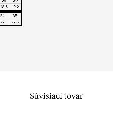
29
30
18,6
19,2
34
35
22
22,6
Súvisiaci tovar