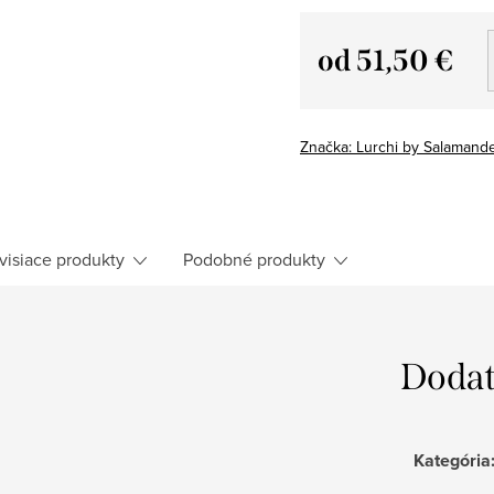
od
51,50 €
Jednotková
cena:
Značka:
Lurchi by Salamand
visiace produkty
Podobné produkty
Dodat
Kategória