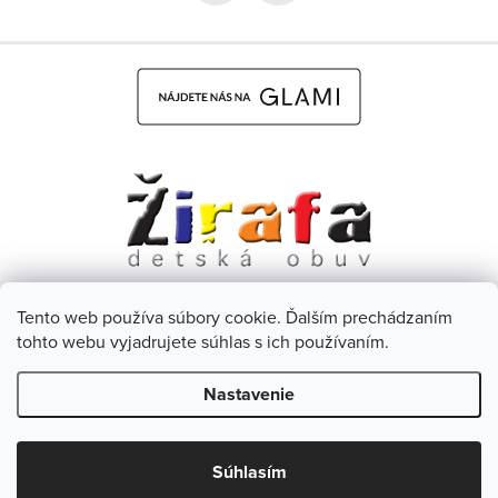
Tento web používa súbory cookie. Ďalším prechádzaním
Dětská obuv Žirafa - CZ
Facebook
tohto webu vyjadrujete súhlas s ich používaním.
Nastavenie
Copyright 2026
Žirafa Detská obuv
. Všetky práva vyhradené.
Upraviť nastavenie cookies
Zľava 5 % na prvý
Súhlasím
ÁNO
Nie
nákup?
Vytvoril Shoptet
& Verteco