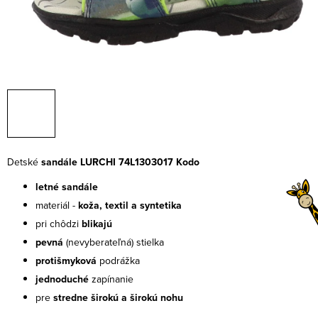
Detské
sandále LURCHI 74L1303017 Kodo
letné sandále
materiál -
koža, textil a syntetika
pri chôdzi
blikajú
pevná
(nevyberateľná) stielka
protišmyková
podrážka
jednoduché
zapínanie
pre
stredne širokú a širokú nohu