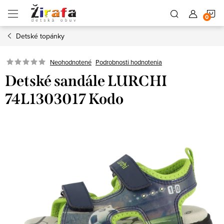
Prejsť
N
na
obsah
Detské topánky
K
Neohodnotené
Podrobnosti hodnotenia
Detské sandále LURCHI
74L1303017 Kodo