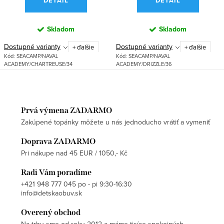
DETAIL
DETAIL
Skladom
Skladom
Dostupné varianty
Dostupné varianty
+ ďalšie
+ ďalšie
Kód:
SEACAMP/NAVAL
Kód:
SEACAMP/NAVAL
ACADEMY/CHARTREUSE/34
ACADEMY/DRIZZLE/36
Prvá výmena ZADARMO
Zakúpené topánky môžete u nás jednoducho vrátiť a vymeniť
Doprava ZADARMO
Pri nákupe nad 45 EUR / 1050,- Kč
Radi Vám poradíme
+421 948 777 045 po - pi 9:30-16:30
info@detskaobuv.sk
Overený obchod
Na trhu sme od roku 2012 a máme tisíce spokojných