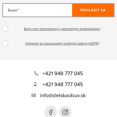
Email
PRIHLÁSIŤ SA
Bol/a som oboznámený s obchodnými podmienkami
Súhlasím so zpracovaním osobných údajov (GDPR)
Z
á
+421 948 777 045
p
+421 948 777 045
ä
info
@
detskaobuv.sk
t
i
e