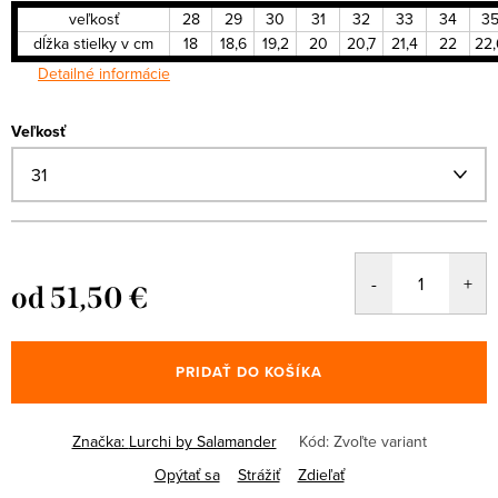
veľkosť
28
29
30
31
32
33
34
3
dĺžka stielky v cm
18
18,6
19,2
20
20,7
21,4
22
22,
Detailné informácie
Veľkosť
od
51,50 €
Jednotková
cena:
PRIDAŤ DO KOŠÍKA
Značka:
Lurchi by Salamander
Kód:
Zvoľte variant
Opýtať sa
Strážiť
Zdieľať