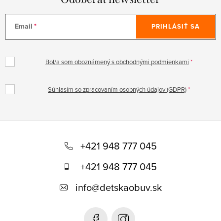
Email
PRIHLÁSIŤ SA
Bol/a som oboznámený s obchodnými podmienkami
Súhlasím so zpracovaním osobných údajov (GDPR)
Z
á
+421 948 777 045
p
+421 948 777 045
ä
info
@
detskaobuv.sk
t
i