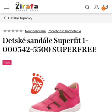
Prejsť
N
na
obsah
Detské topánky
K
Neohodnotené
Podrobnosti hodnotenia
Detské sandále Superfit 1-
000542-5500 SUPERFREE
Akcia