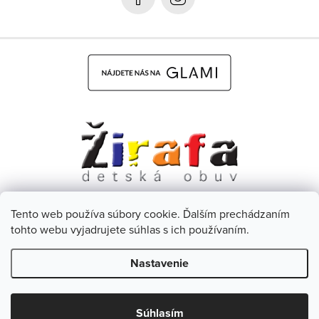
e
Tento web používa súbory cookie. Ďalším prechádzaním
Dětská obuv Žirafa - CZ
Facebook
tohto webu vyjadrujete súhlas s ich používaním.
Nastavenie
Copyright 2026
Žirafa Detská obuv
. Všetky práva vyhradené.
Upraviť nastavenie cookies
Zľava 5 % na prvý
Súhlasím
ÁNO
Nie