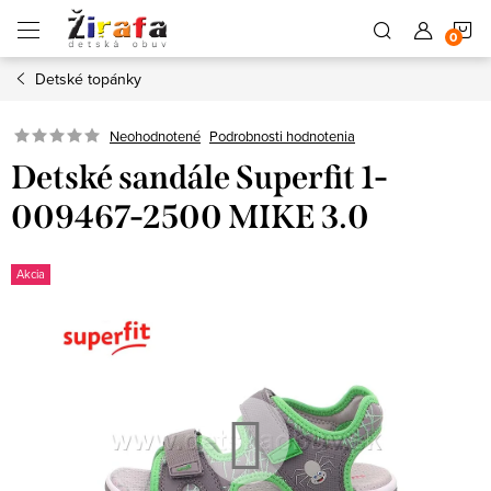
Prejsť
N
na
obsah
Detské topánky
K
Neohodnotené
Podrobnosti hodnotenia
Detské sandále Superfit 1-
009467-2500 MIKE 3.0
Akcia