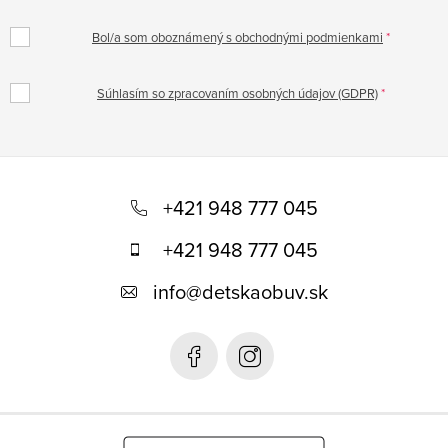
Bol/a som oboznámený s obchodnými podmienkami
Súhlasím so zpracovaním osobných údajov (GDPR)
Z
á
+421 948 777 045
p
+421 948 777 045
ä
info
@
detskaobuv.sk
t
i
e