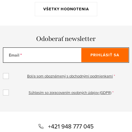
VŠETKY HODNOTENIA
Odoberať newsletter
Email
PRIHLÁSIŤ SA
Bol/a som oboznámený s obchodnými podmienkami
Súhlasím so zpracovaním osobných údajov (GDPR)
Z
á
+421 948 777 045