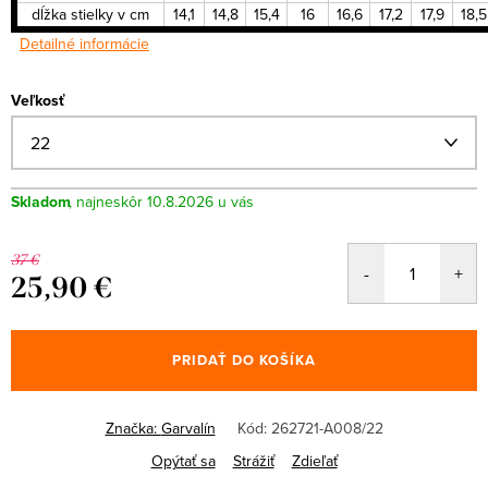
dĺžka stielky v cm
14,1
14,8
15,4
16
16,6
17,2
17,9
18,5
Detailné informácie
Veľkosť
Skladom
10.8.2026
37 €
25,90 €
Jednotková
cena:
PRIDAŤ DO KOŠÍKA
Značka:
Garvalín
Kód:
262721-A008/22
Opýtať sa
Strážiť
Zdieľať