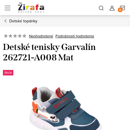
Prejsť
N
na
obsah
Detské topánky
K
Neohodnotené
Podrobnosti hodnotenia
Detské tenisky Garvalín
262721-A008 Mat
Akcia