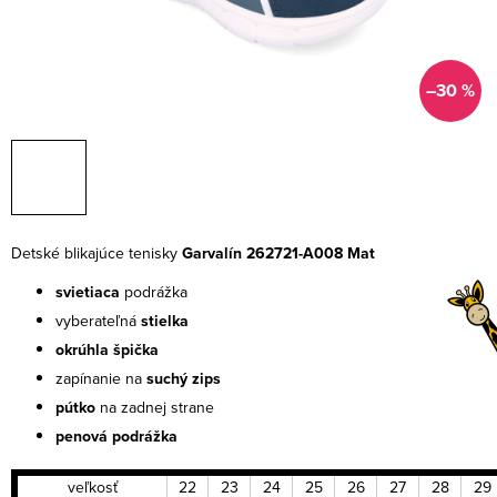
–30 %
Detské blikajúce tenisky
Garvalín 262721-A008 Mat
svietiaca
podrážka
vyberateľná
stielka
okrúhla špička
zapínanie na
suchý zips
pútko
na zadnej strane
penová podrážka
veľkosť
22
23
24
25
26
27
28
29