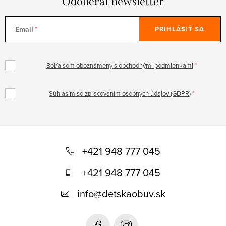
Odoberať newsletter
Email
PRIHLÁSIŤ SA
Bol/a som oboznámený s obchodnými podmienkami
Súhlasím so zpracovaním osobných údajov (GDPR)
Z
á
+421 948 777 045
p
+421 948 777 045
ä
info
@
detskaobuv.sk
t
i