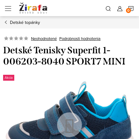
Prejsť
N
na
obsah
Detské topánky
K
Neohodnotené
Podrobnosti hodnotenia
Detské Tenisky Superfit 1-
006203-8040 SPORT7 MINI
Akcia