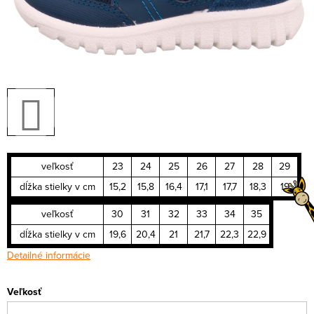
veľkosť
23
24
25
26
27
28
29
dĺžka stielky v cm
15,2
15,8
16,4
17,1
17,7
18,3
19
veľkosť
30
31
32
33
34
35
dĺžka stielky v cm
19,6
20,4
21
21,7
22,3
22,9
Detailné informácie
Veľkosť