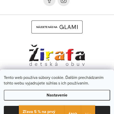
e
Tento web používa súbory cookie. Ďalším prechádzaním
Dětská obuv Žirafa - CZ
Facebook
tohto webu vyjadrujete súhlas s ich používaním.
Nastavenie
Copyright 2026
Žirafa Detská obuv
. Všetky práva vyhradené.
Upraviť nastavenie cookies
Zľava 5 % na prvý
Súhlasím