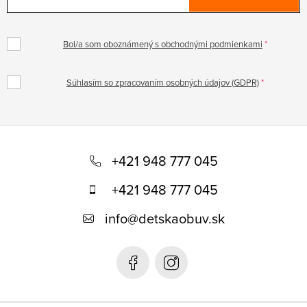
Bol/a som oboznámený s obchodnými podmienkami
Súhlasím so zpracovaním osobných údajov (GDPR)
Z
á
+421 948 777 045
p
+421 948 777 045
ä
info
@
detskaobuv.sk
t
i
e