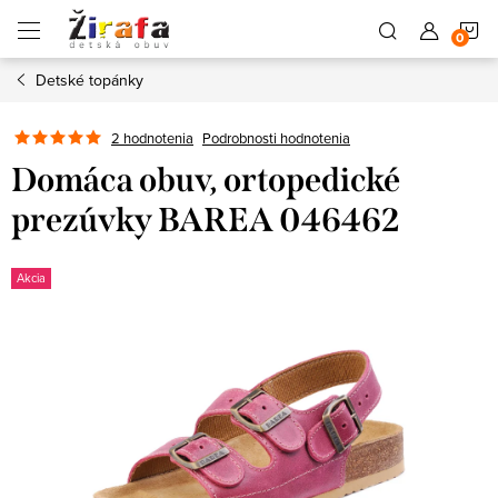
Prejsť
N
na
obsah
Detské topánky
K
2 hodnotenia
Podrobnosti hodnotenia
Domáca obuv, ortopedické
prezúvky BAREA 046462
Akcia