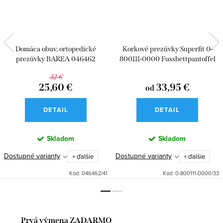
Domáca obuv, ortopedické
Korkové prezúvky Superfit 0-
prezúvky BAREA 046462
800111-0000 Fussbettpantoffel
32 €
25,60 €
33,95 €
od
DETAIL
DETAIL
Skladom
Skladom
Dostupné varianty
Dostupné varianty
+ ďalšie
+ ďalšie
Kód:
046462/41
Kód:
0-800111-0000/33
Prvá výmena ZADARMO