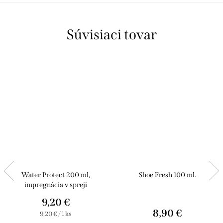
Súvisiaci tovar
Water Protect 200 ml,
Shoe Fresh 100 ml.
impregnácia v spreji
9,20 €
8,90 €
Jednotková
9,20 € / 1 ks