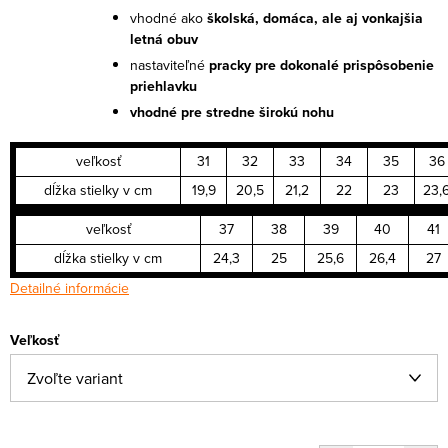
vhodné ako
školská, domáca, ale aj vonkajšia
letná obuv
nastaviteľné
pracky pre dokonalé prispôsobenie
priehlavku
vhodné pre stredne širokú nohu
veľkosť
31
32
33
34
35
36
dĺžka stielky v cm
19,9
20,5
21,2
22
23
23,
veľkosť
37
38
39
40
41
dĺžka stielky v cm
24,3
25
25,6
26,4
27
Detailné informácie
Veľkosť