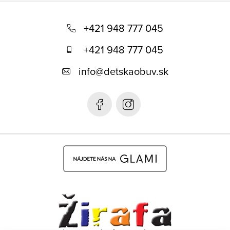
Z
á
+421 948 777 045
p
+421 948 777 045
ä
info
@
detskaobuv.sk
t
i
e