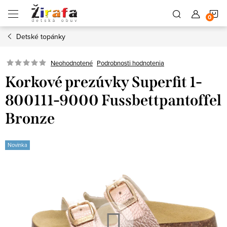
Prejsť
N
na
obsah
Detské topánky
K
Neohodnotené
Podrobnosti hodnotenia
Korkové prezúvky Superfit 1-
800111-9000 Fussbettpantoffel
Bronze
Novinka