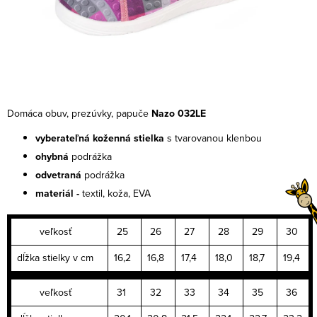
Domáca obuv, prezúvky, papuče
Nazo 032LE
vyberateľná koženná stielka
s tvarovanou klenbou
ohybná
podrážka
odvetraná
podrážka
materiál -
textil, koža, EVA
veľkosť
25
26
27
28
29
30
dĺžka stielky v cm
16,2
16,8
17,4
18,0
18,7
19,4
veľkosť
31
32
33
34
35
36