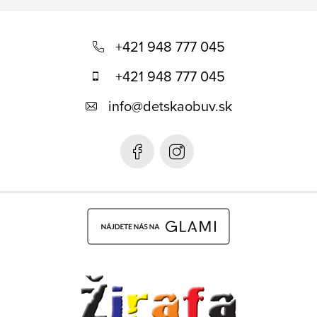
Z
á
+421 948 777 045
p
+421 948 777 045
ä
info
@
detskaobuv.sk
t
i
e