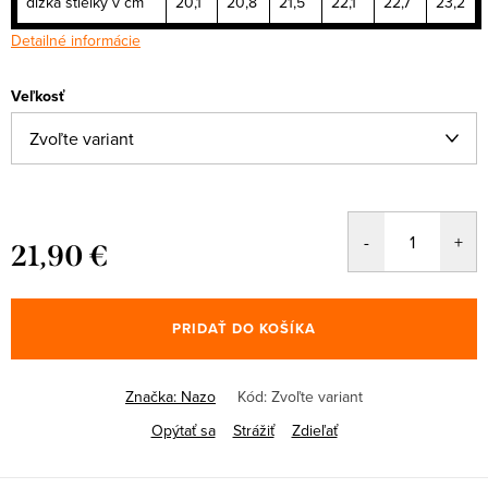
dĺžka stielky v cm
20,1
20,8
21,5
22,1
22,7
23,2
Detailné informácie
Veľkosť
21,90 €
Jednotková
cena:
PRIDAŤ DO KOŠÍKA
Značka:
Nazo
Kód:
Zvoľte variant
Opýtať sa
Strážiť
Zdieľať