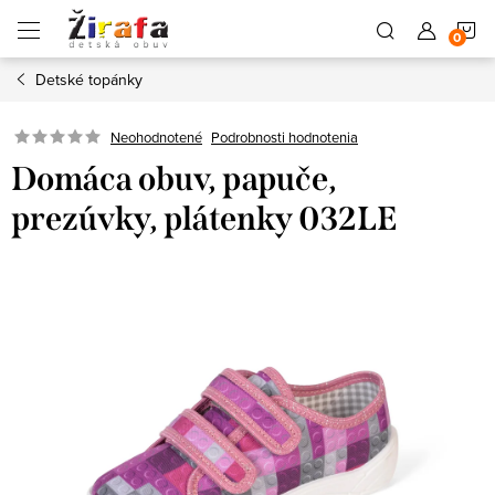
Prejsť
N
na
obsah
Detské topánky
K
Neohodnotené
Podrobnosti hodnotenia
Domáca obuv, papuče,
prezúvky, plátenky 032LE