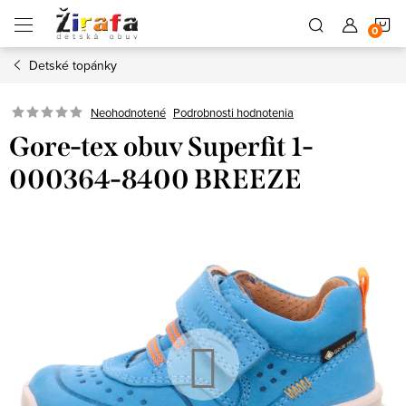
Prejsť
N
na
obsah
Detské topánky
K
Neohodnotené
Podrobnosti hodnotenia
Gore-tex obuv Superfit 1-
000364-8400 BREEZE