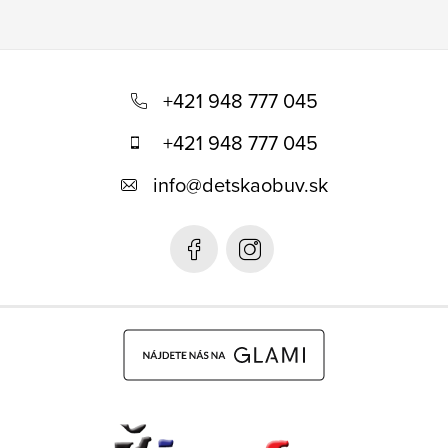
Z
á
+421 948 777 045
p
+421 948 777 045
ä
info
@
detskaobuv.sk
t
i
e