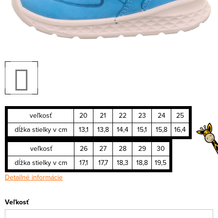
veľkosť
20
21
22
23
24
25
dĺžka stielky v cm
13,1
13,8
14,4
15,1
15,8
16,4
veľkosť
26
27
28
29
30
dĺžka stielky v cm
17,1
17,7
18,3
18,8
19,5
Detailné informácie
Veľkosť