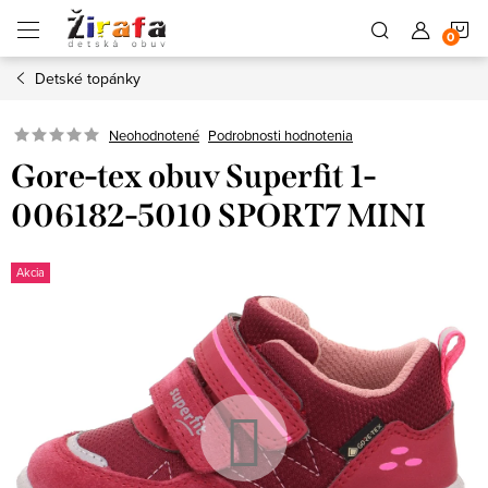
Prejsť
N
na
obsah
Detské topánky
K
Neohodnotené
Podrobnosti hodnotenia
Gore-tex obuv Superfit 1-
006182-5010 SPORT7 MINI
Akcia