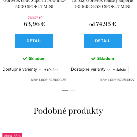
Gore-tex obuv Superfit 1-006182-
Detské Gore-tex tenisky Superfit
5000 SPORT7 MINI
1-006182-8530 SPORT7 MINI
79,95 €
63,96 €
74,95 €
od
DETAIL
DETAIL
Skladom
Skladom
Dostupné varianty
Dostupné varianty
+ ďalšie
+ ďalšie
Kód:
1-006182-5000/35
Kód:
1-006182-8530/27
-35 %