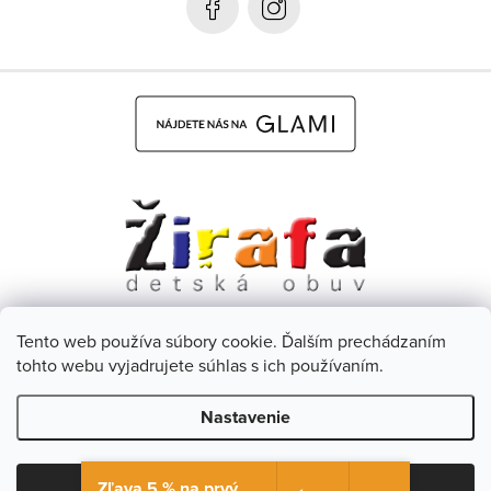
e
Tento web používa súbory cookie. Ďalším prechádzaním
Dětská obuv Žirafa - CZ
Facebook
tohto webu vyjadrujete súhlas s ich používaním.
Nastavenie
Copyright 2026
Žirafa Detská obuv
. Všetky práva vyhradené.
Upraviť nastavenie cookies
Zľava 5 % na prvý