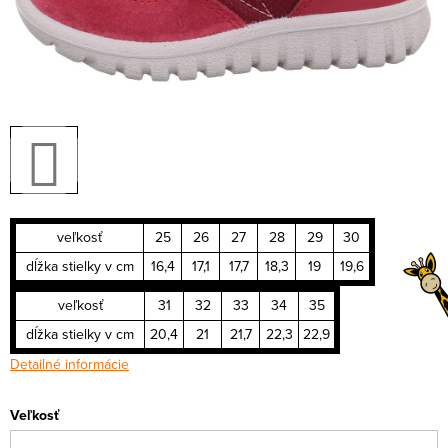
veľkosť
25
26
27
28
29
30
dĺžka stielky v cm
16,4
17,1
17,7
18,3
19
19,6
veľkosť
31
32
33
34
35
dĺžka stielky v cm
20,4
21
21,7
22,3
22,9
Detailné informácie
Veľkosť