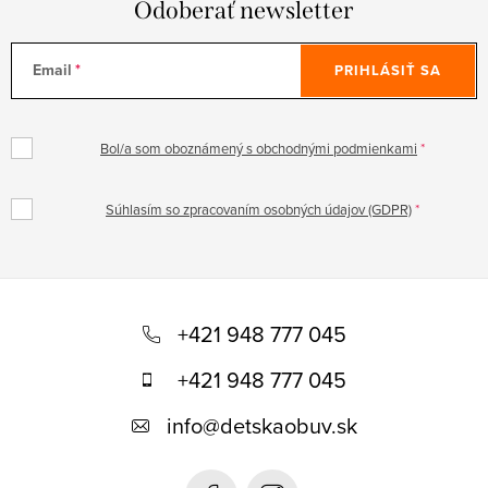
Odoberať newsletter
Email
PRIHLÁSIŤ SA
Bol/a som oboznámený s obchodnými podmienkami
Súhlasím so zpracovaním osobných údajov (GDPR)
Z
á
+421 948 777 045
p
+421 948 777 045
ä
info
@
detskaobuv.sk
t
i