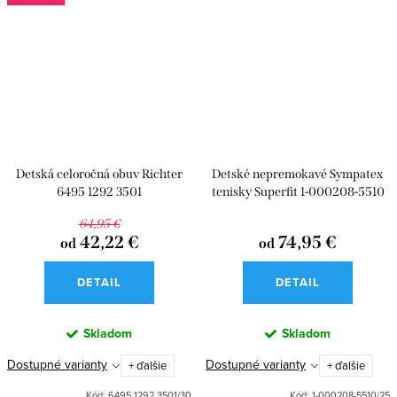
Detská celoročná obuv Richter
Detské nepremokavé Sympatex
6495 1292 3501
tenisky Superfit 1-000208-5510
Rush Pink
64,95 €
42,22 €
74,95 €
od
od
DETAIL
DETAIL
Skladom
Skladom
Dostupné varianty
Dostupné varianty
+ ďalšie
+ ďalšie
Kód:
6495 1292 3501/30
Kód:
1-000208-5510/25