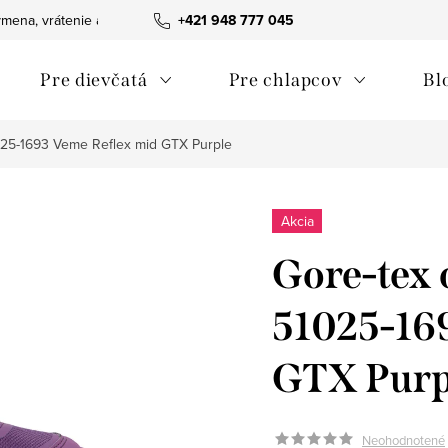
mena, vrátenie a reklamácie tovaru
+421 948 777 045
Ako nakupovať
Obchodn
Pre dievčatá
Pre chlapcov
Bl
025-1693 Veme Reflex mid GTX Purple
Akcia
Gore-tex 
51025-16
GTX Purp
Neohodnotené