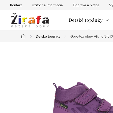
Prejsť
Kontakt
Užitočné informácie
Doprava a platba
Vý
na
obsah
Detské topánky
Detské topánky
Gore-tex obuv Viking 3-51
Domov