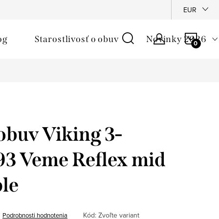
é podmienky
Reklamačný poriadok
Ochrana osobných údajo
EUR
NÁKU
og
Starostlivosť o obuv
Novinky 2026
KOŠÍ
obuv Viking 3-
93 Veme Reflex mid
le
Kód:
Zvoľte variant
Podrobnosti hodnotenia