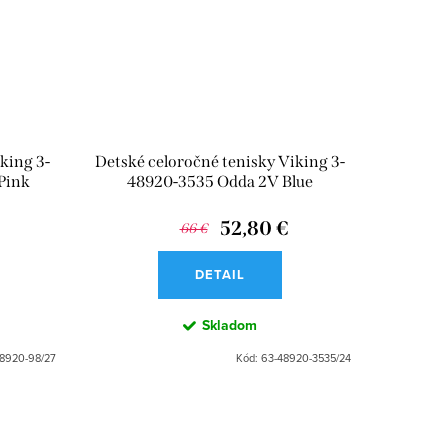
king 3-
Detské celoročné tenisky Viking 3-
Pink
48920-3535 Odda 2V Blue
52,80 €
66 €
DETAIL
Skladom
48920-98/27
Kód:
63-48920-3535/24