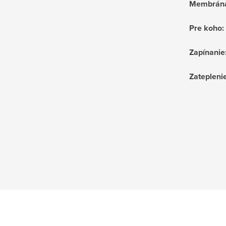
Membrán
Pre koho
:
Zapínanie
Zatepleni