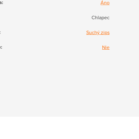
a
:
Áno
Chlapec
:
Suchý zips
e
:
Nie