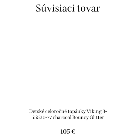
Súvisiaci tovar
Detské celoročné topánky Viking 3-
55520-77 charcoal Bouncy Glitter
Mid GTX 2V
105 €