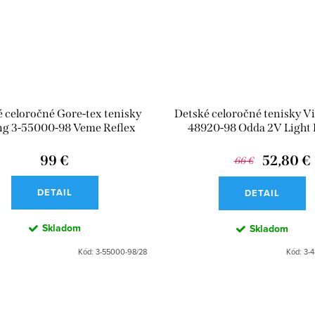
 celoročné Gore-tex tenisky
Detské celoročné tenisky Vi
ng 3-55000-98 Veme Reflex
48920-98 Odda 2V Light 
GTX 2V Light Pink
99 €
52,80 €
66 €
DETAIL
DETAIL
Skladom
Skladom
Kód:
3-55000-98/28
Kód:
3-