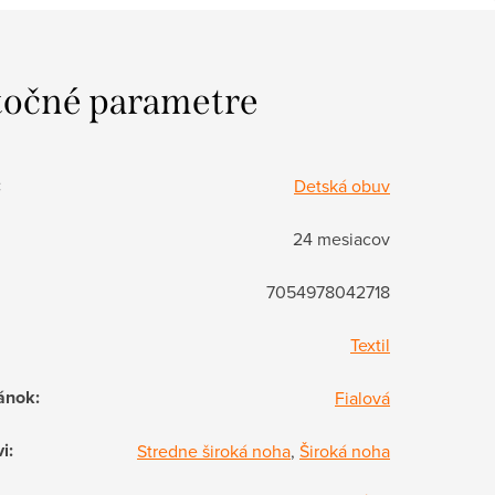
očné parametre
:
Detská obuv
24 mesiacov
7054978042718
Textil
ánok
:
Fialová
vi
:
Stredne široká noha
,
Široká noha