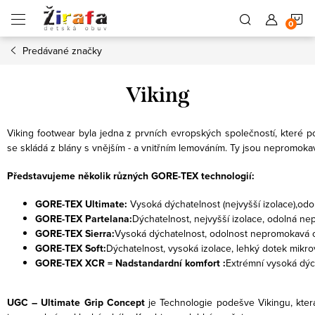
Prejsť
N
na
obsah
Predávané značky
K
Viking
Viking footwear byla jedna z prvních evropských společností, které 
se skládá z blány s vnějším - a vnitřním lemováním. Ty jsou nepromokav
Představujeme několik různých GORE-TEX technologií:
GORE-TEX Ultimate:
Vysoká dýchatelnost (nejvyšší izolace),od
GORE-TEX Partelana:
Dýchatelnost, nejvyšší izolace, odolná ne
GORE-TEX Sierra:
Vysoká dýchatelnost, odolnost nepromokavá o
GORE-TEX Soft:
Dýchatelnost, vysoká izolace, lehký dotek mikro
GORE-TEX XCR = Nadstandardní komfort :
Extrémní vysoká dýc
UGC – Ultimate Grip Concept
je Technologie podešve Vikingu, kter