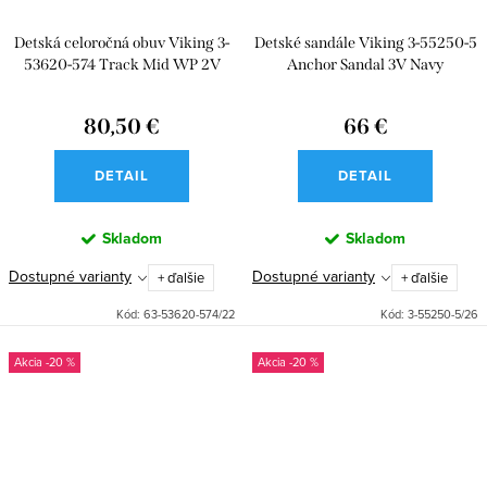
Detská celoročná obuv Viking 3-
Detské sandále Viking 3-55250-5
53620-574 Track Mid WP 2V
Anchor Sandal 3V Navy
Navy Denim
80,50 €
66 €
DETAIL
DETAIL
Skladom
Skladom
Dostupné varianty
Dostupné varianty
+ ďalšie
+ ďalšie
Kód:
63-53620-574/22
Kód:
3-55250-5/26
-20 %
-20 %