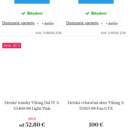
Skladom
Skladom
Dostupné varianty
Dostupné varianty
+ ďalšie
+ ďalšie
Kód:
3-55005-2/26
Kód:
3-55130-2/34
-20 %
Detské tenisky Viking Dal 1V 3-
Detská celoročná obuv Viking 3-
55460-98 Light/Pink
55015-98 Fun GTX
66 €
52,80 €
100 €
od