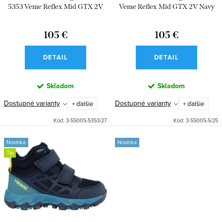
o
u
5353 Veme Reflex Mid GTX 2V
Veme Reflex Mid GTX 2V Navy
d
Antiquerose
k
u
105 €
105 €
t
k
o
DETAIL
DETAIL
t
v
o
Skladom
Skladom
v
Dostupné varianty
Dostupné varianty
+ ďalšie
+ ďalšie
Kód:
3-55005-5353/27
Kód:
3-55005-5/25
Novinka
Novinka
Tip