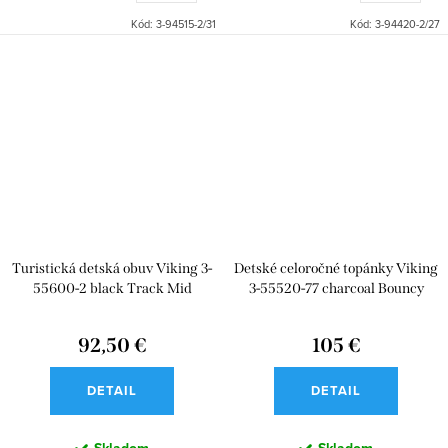
Kód:
3-94515-2/31
Kód:
3-94420-2/27
Turistická detská obuv Viking 3-
Detské celoročné topánky Viking
55600-2 black Track Mid
3-55520-77 charcoal Bouncy
Glitter Mid GTX 2V
92,50 €
105 €
DETAIL
DETAIL