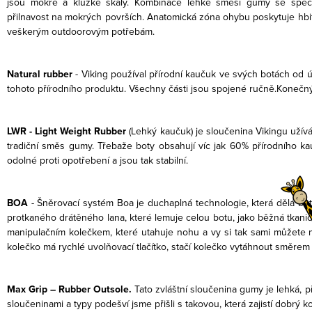
jsou mokré a kluzké skály. Kombinace lehké směsi gumy se speciá
přilnavost na mokrých površích. Anatomická zóna ohybu poskytuje hbi
veškerým outdoorovým potřebám.
Natural rubber
- Viking používal přírodní kaučuk ve svých botách od 
tohoto přírodního produktu. Všechny části jsou spojené ručně.Konečný
LWR - Light Weight Rubber
(Lehký kaučuk) je sloučenina Vikingu užívá
tradiční směs gumy. Třebaže boty obsahují víc jak 60% přírodního ka
odolné proti opotřebení a jsou tak stabilní.
BOA
- Šněrovací systém Boa je duchaplná technologie, která dělá botu
protkaného drátěného lana, které lemuje celou botu, jako běžná tkanič
manipulačním kolečkem, které utahuje nohu a vy si tak sami můžete n
kolečko má rychlé uvolňovací tlačítko, stačí kolečko vytáhnout směrem
Max Grip – Rubber Outsole.
Tato zvláštní sloučenina gumy je lehká, p
sloučeninami a typy podešví jsme přišli s takovou, která zajistí dobr