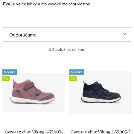
EVA je velmi lehký a má vysoké izolační vlastno
R
Odporúčame
a
Najlacnejšie
30
položiek celkom
d
e
Najdrahšie
V
n
Novinka
Novinka
ý
Najpredávanejšie
Tip
Tip
i
p
e
Abecedne
i
p
s
r
p
o
r
d
Gore-tex obuv Viking 3-55005-
Gore-tex obuv Viking 3-55005-5