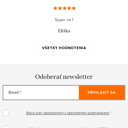
p
o
r
v
v
a
Super na 1
k
n
y
Eliška
i
v
e
ý
VŠETKY HODNOTENIA
p
i
s
u
Odoberať newsletter
Email
PRIHLÁSIŤ SA
Bol/a som oboznámený s obchodnými podmienkami