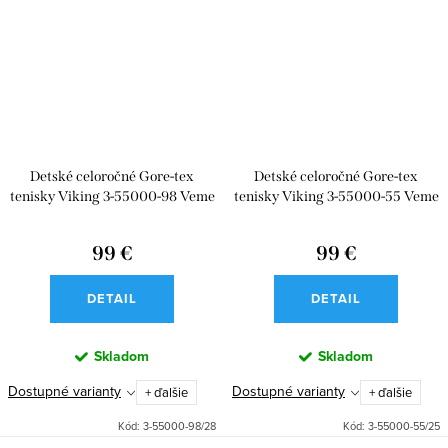
Detské celoročné Gore-tex
Detské celoročné Gore-tex
tenisky Viking 3-55000-98 Veme
tenisky Viking 3-55000-55 Veme
Reflex GTX 2V Light Pink
Reflex GTX 2V Petrol
99 €
99 €
DETAIL
DETAIL
Skladom
Skladom
Dostupné varianty
Dostupné varianty
+ ďalšie
+ ďalšie
Kód:
3-55000-98/28
Kód:
3-55000-55/25