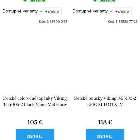
Skladom
Skladom
Dostupné varianty
Dostupné varianty
+ ďalšie
+ ďalšie
Kód:
3-55600-2/33
Kód:
3-55520-77/25
Detské celoročné topánky Viking
Detské tenisky Viking 3-55130-2
3-55005-2 black Veme Mid Gore-
EPIC MID GTX 1V
tex
105 €
118 €
DETAIL
DETAIL