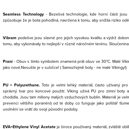
Seamless Technology
- Bezešvá technologie, kde horní části jsou
způsobuje že je bota pohodlná, navržena k tomu, aby snížila riziko od
Vibram
podešve jsou slavné pro jejich vysokou kvalitu a výdrž doko
tomu, aby vykonávaly to nejlepší v různě náročném terénu. Sloučenin
Praní
- Obuv s tímto symbolem znamená prát obuv ve 30°C. Malé Viking
jako nové.Nesušte je v sušičce! ( Samozřejmě boty - ne malé Vikingy!)
PU = Polyurethane.
Toto je velmi lehký materiál, často užívaný pro
správný tvar pro koncové použití. Viking užívá PU pro zimní boty a
chodidla. Jsou tam miliony malých vzduchových bublin. Materiál je vel
prevenci většího poranění) od té doby co funguje jako polštář tlume
uvolnění se vrátí do svoji původní podoby.
EVA=Ethylene Vinyl Acetate
je široce používaný materiál, zvláště ob