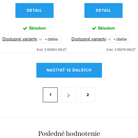
DETAIL
DETAIL
Skladom
Skladom
Dostupné varianty
Dostupné varianty
+ ďalšie
+ ďalšie
Kód:
3-55460-98/27
Kód:
3-55015-98/27
O
NAČÍTAŤ 12 ĎALŠÍCH
v
l
á
S
1
2
d
t
a
r
c
á
i
n
e
k
Posledné hodnotenie