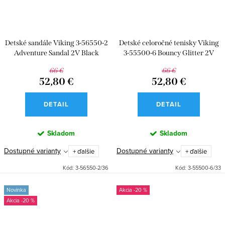
Detské sandále Viking 3-56550-2
Detské celoročné tenisky Viking
Adventure Sandal 2V Black
3-55500-6 Bouncy Glitter 2V
Lilac
66 €
66 €
52,80 €
52,80 €
DETAIL
DETAIL
Skladom
Skladom
Dostupné varianty
Dostupné varianty
+ ďalšie
+ ďalšie
Kód:
3-56550-2/36
Kód:
3-55500-6/33
Novinka
-20 %
-20 %