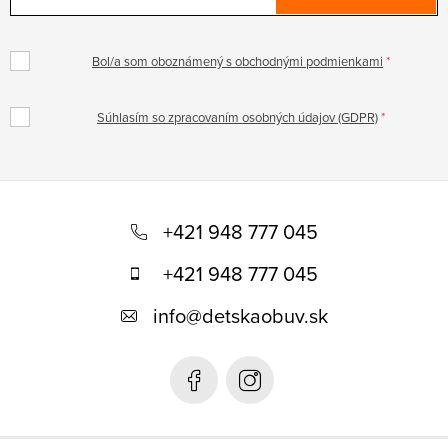
Bol/a som oboznámený s obchodnými podmienkami
Súhlasím so zpracovaním osobných údajov (GDPR)
Z
á
+421 948 777 045
p
+421 948 777 045
ä
info
@
detskaobuv.sk
t
i
e