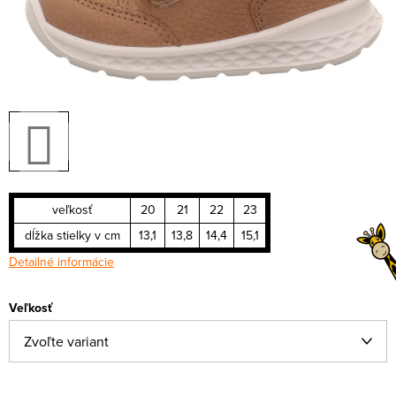
veľkosť
20
21
22
23
dĺžka stielky v cm
13,1
13,8
14,4
15,1
Detailné informácie
Veľkosť