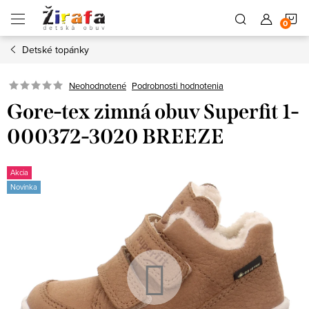
Prejsť
N
na
obsah
Detské topánky
K
Neohodnotené
Podrobnosti hodnotenia
Gore-tex zimná obuv Superfit 1-
000372-3020 BREEZE
Akcia
Novinka