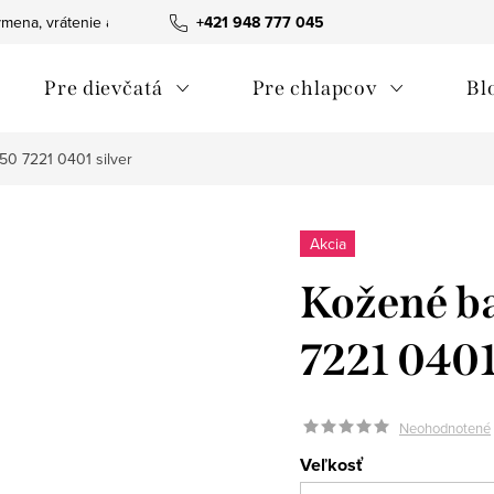
mena, vrátenie a reklamácie tovaru
+421 948 777 045
Ako nakupovať
Obchodn
Pre dievčatá
Pre chlapcov
Bl
50 7221 0401 silver
Akcia
Kožené ba
7221 0401
Neohodnotené
Veľkosť