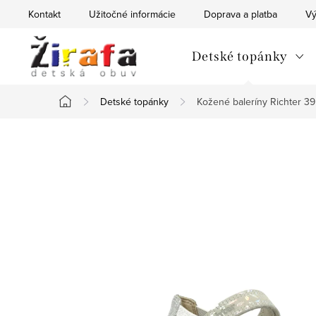
Prejsť
Kontakt
Užitočné informácie
Doprava a platba
Vý
na
obsah
Detské topánky
Detské topánky
Kožené baleríny Richter 39
Domov