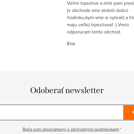
Veľmi trpezlive a milé pani pre
(v obchode sme strávili dobrú
hodinku,kym sme si vybrali) a h
maju veľkú trpezlivosť :) Vrelo
odporucam tento obchod.
Eva
Odoberať newsletter
Bol/a som oboznámený s obchodnými podmienkami