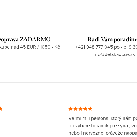
oprava ZADARMO
Radi Vám poradím
ákupe nad 45 EUR / 1050,- Kč
+421 948 777 045 po - pi 9:3
info@detskaobuv.sk
1
Veľmi milí personal,ktorý nám po
pri výbere topánok pre syna., v
neboli nervózne, práveže naopa