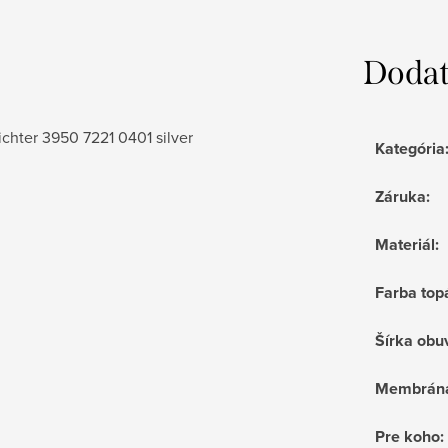
Dodat
Richter 3950 7221 0401 silver
Kategória
Záruka
:
Materiál
:
Farba top
Šírka obu
Membrán
Pre koho
: