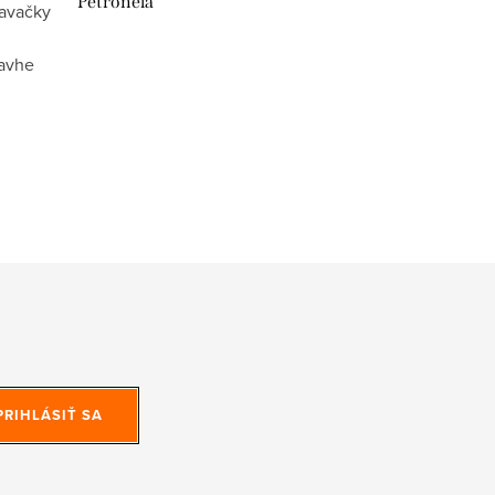
Petronela
davačky
lavhe
PRIHLÁSIŤ SA