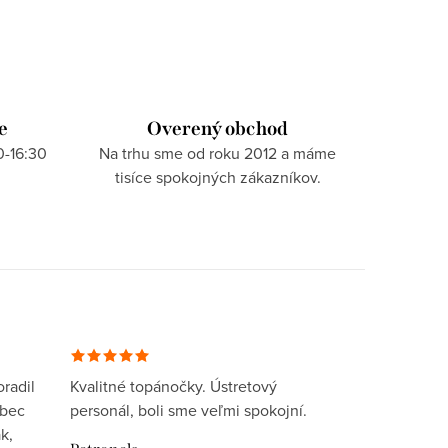
e
Overený obchod
0-16:30
Na trhu sme od roku 2012 a máme
tisíce spokojných zákazníkov.
radil
Kvalitné topánočky. Ústretový
ôbec
personál, boli sme veľmi spokojní.
k,