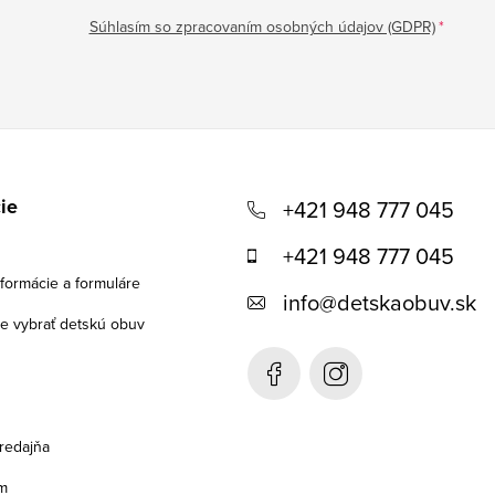
Súhlasím so zpracovaním osobných údajov (GDPR)
ie
+421 948 777 045
+421 948 777 045
formácie a formuláre
info
@
detskaobuv.sk
e vybrať detskú obuv
redajňa
m