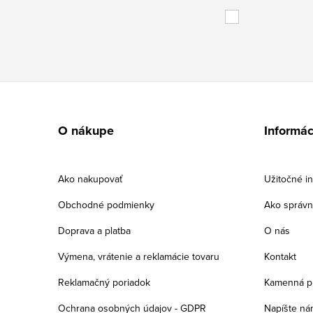
Z
á
O nákupe
Informác
p
ä
Ako nakupovať
Užitočné in
t
Obchodné podmienky
Ako správn
i
Doprava a platba
O nás
e
Výmena, vrátenie a reklamácie tovaru
Kontakt
Reklamačný poriadok
Kamenná p
Ochrana osobných údajov - GDPR
Napíšte ná