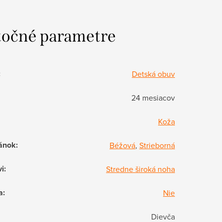
očné parametre
:
Detská obuv
24 mesiacov
Koža
ánok
:
Béžová
,
Strieborná
vi
:
Stredne široká noha
a
:
Nie
Dievča