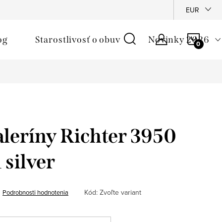
é podmienky
Reklamačný poriadok
Ochrana osobných údajo
EUR
NÁKU
og
Starostlivosť o obuv
Novinky 2026
KOŠÍ
leríny Richter 3950
 silver
Kód:
Zvoľte variant
Podrobnosti hodnotenia