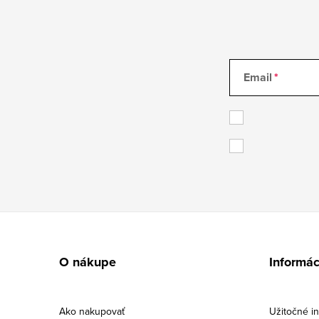
Email
Z
á
O nákupe
Informác
p
ä
Ako nakupovať
Užitočné in