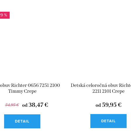
29 %
 obuv Richter 0656 7251 2100
Detská celoročná obuv Richt
Timmy Crepe
2211 2101 Crepe
38,47 €
59,95 €
54,95 €
od
od
DETAIL
DETAIL