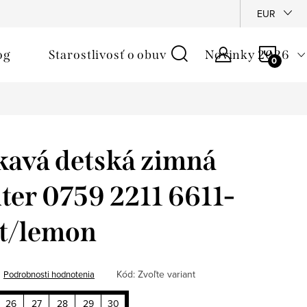
é podmienky
Reklamačný poriadok
Ochrana osobných údajo
EUR
NÁKU
og
Starostlivosť o obuv
Novinky 2026
KOŠÍ
avá detská zimná
ter 0759 2211 6611-
lt/lemon
Kód:
Zvoľte variant
Podrobnosti hodnotenia
26
27
28
29
30