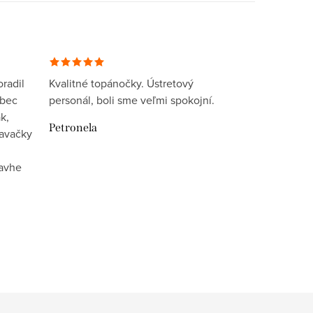
radil
Kvalitné topánočky. Ústretový
ôbec
personál, boli sme veľmi spokojní.
k,
Petronela
davačky
lavhe