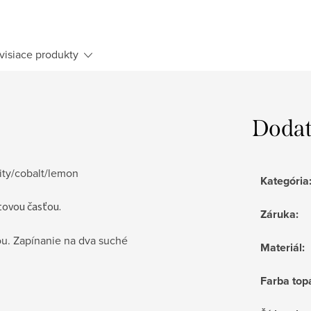
visiace produkty
Dodat
ity/cobalt/lemon
Kategória
tovou časťou.
Záruka
:
ou. Zapínanie na dva suché
Materiál
:
Farba top