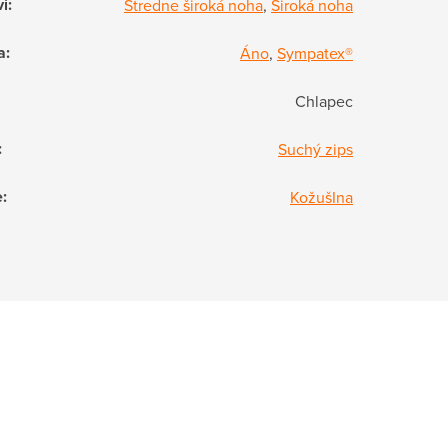
vi
:
Stredne široká noha
,
Široká noha
a
:
Áno
,
Sympatex®
Chlapec
:
Suchý zips
e
:
KožušIna