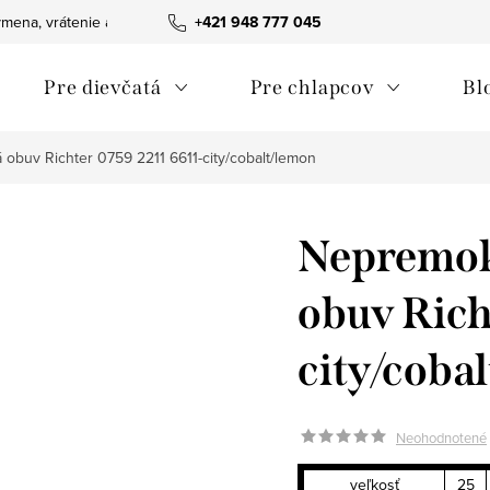
mena, vrátenie a reklamácie tovaru
+421 948 777 045
Ako nakupovať
Obchodn
Pre dievčatá
Pre chlapcov
Bl
obuv Richter 0759 2211 6611-city/cobalt/lemon
Nepremok
obuv Rich
city/coba
Neohodnotené
veľkosť
25