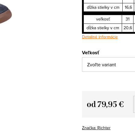
dĺžka stielky v cm
16,6
veľkosť
31
dĺžka stielky v cm
20,6
Detailné informácie
Veľkosť
od
79,95 €
Jednotková
cena:
Značka:
Richter