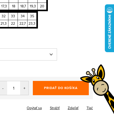
17,3
18
18,7
19,3
20
32
33
34
35
21,3
22
22,7
23,3
PRIDAŤ DO KOŠÍKA
Opýtať sa
Strážiť
Zdieľať
Tlač