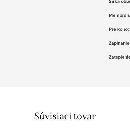
Šírka obu
Membrán
Pre koho
:
Zapínanie
Zatepleni
Súvisiaci tovar