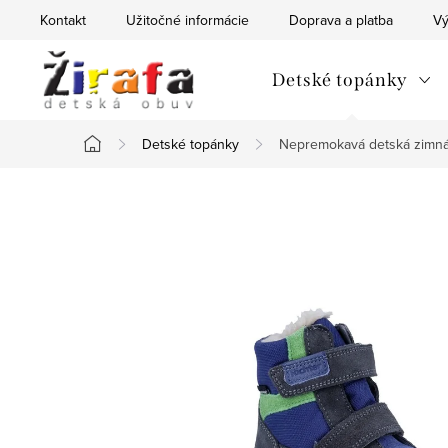
Prejsť
Kontakt
Užitočné informácie
Doprava a platba
Vý
na
obsah
Detské topánky
Detské topánky
Nepremokavá detská zimná 
Domov