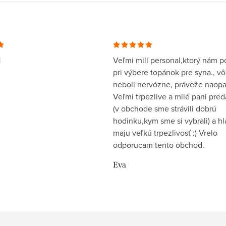
1
Veľmi milí personal,ktorý nám po
pri výbere topánok pre syna., v
neboli nervózne, práveže naopa
Veľmi trpezlive a milé pani pre
(v obchode sme strávili dobrú
hodinku,kym sme si vybrali) a h
maju veľkú trpezlivosť :) Vrelo
odporucam tento obchod.
Eva